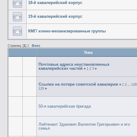
18-й кавалерийский корпус
19-й кавалерийский корпус
КМГ/ конно-механизированные группы
Страниц: [
1
]
2
Вниз
Тема
Почтовые адреса неустановленных
кавалерийских частей
«
1
2
3
»
Ссылки на потери советской кавалерии
«
1
2
...
128
129
»
50-я кавалерийская бригада
Лейтенант Зданович Валентин Григорьевич и его
семья