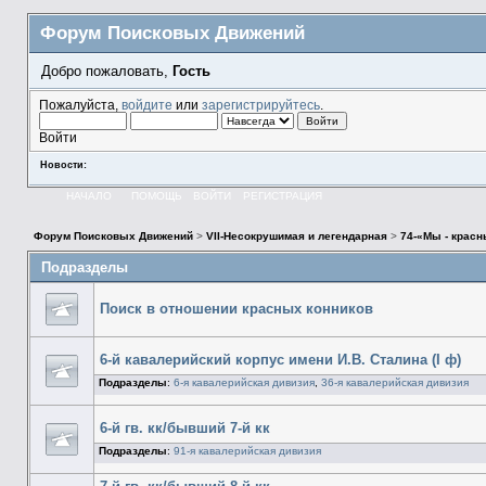
Форум Поисковых Движений
Добро пожаловать,
Гость
Пожалуйста,
войдите
или
зарегистрируйтесь
.
Войти
Новости:
НАЧАЛО
ПОМОЩЬ
ВОЙТИ
РЕГИСТРАЦИЯ
Форум Поисковых Движений
>
VII-Несокрушимая и легендарная
>
74-«Мы - крас
Подразделы
Поиск в отношении красных конников
6-й кавалерийский корпус имени И.В. Сталина (I ф)
Подразделы
:
6-я кавалерийская дивизия
,
36-я кавалерийская дивизия
6-й гв. кк/бывший 7-й кк
Подразделы
:
91-я кавалерийская дивизия