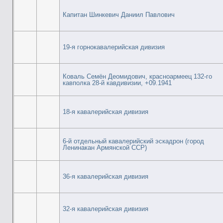
Капитан Шинкевич Даниил Павлович
19-я горнокавалерийская дивизия
Коваль Семён Деомидович, красноармеец 132-го
кавполка 28-й кавдивизии, +09.1941
18-я кавалерийская дивизия
6-й отдельный кавалерийский эскадрон (город
Ленинакан Армянской ССР)
36-я кавалерийская дивизия
32-я кавалерийская дивизия