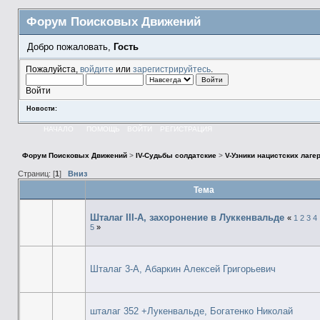
Форум Поисковых Движений
Добро пожаловать,
Гость
Пожалуйста,
войдите
или
зарегистрируйтесь
.
Войти
Новости:
НАЧАЛО
ПОМОЩЬ
ВОЙТИ
РЕГИСТРАЦИЯ
Форум Поисковых Движений
>
IV-Судьбы солдатские
>
V-Узники нацистских лаге
Страниц: [
1
]
Вниз
Тема
Шталаг III-А, захоронение в Луккенвальде
«
1
2
3
4
5
»
Шталаг 3-А, Абаркин Алексей Григорьевич
шталаг 352 +Лукенвальде, Богатенко Николай