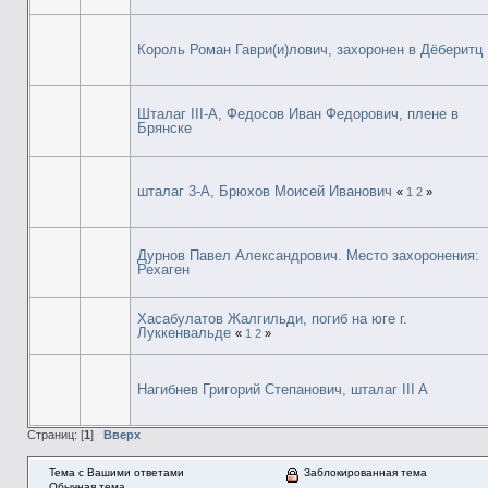
Король Роман Гаври(и)лович, захоронен в Дёберитц
Шталаг III-А, Федосов Иван Федорович, плене в
Брянске
шталаг 3-А, Брюхов Моисей Иванович
«
1
2
»
Дурнов Павел Александрович. Место захоронения:
Рехаген
Хасабулатов Жалгильди, погиб на юге г.
Луккенвальде
«
1
2
»
Нагибнев Григорий Степанович, шталаг III A
Страниц: [
1
]
Вверх
Тема с Вашими ответами
Заблокированная тема
Обычная тема