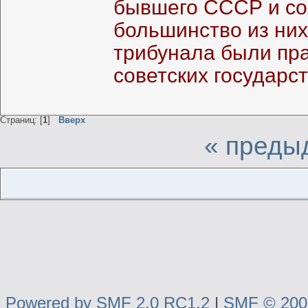
бывшего СССР и со
большинство из них
трибунала были пр
советских государст
Страниц: [
1
]
Вверх
« преды
Powered by SMF 2.0 RC1.2
|
SMF © 2006