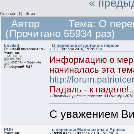
« преды
Страниц: [
1
]
Вниз
Автор
Тема: О пере
(Прочитано 55934 раз)
bovilad
О переносе отдельных персон
Опытный пользователь
«
:
02 Октября 2010, 19:26:31 »
Участник
Информацию о мерз
Оффлайн
начиналась эта тем
Сообщений: 547
http://forum.patriotc
Падаль - к падале!..
«
Последнее редактирование: 03 Октября 2010,
С уважением Ви
PUH
о переносе Малышкина и Арцезо
Участник
«
Reply #1 :
03 Октября 2010, 15:17:01 »