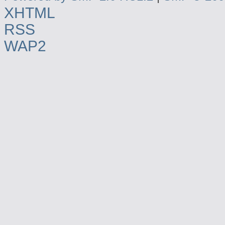
XHTML
RSS
WAP2