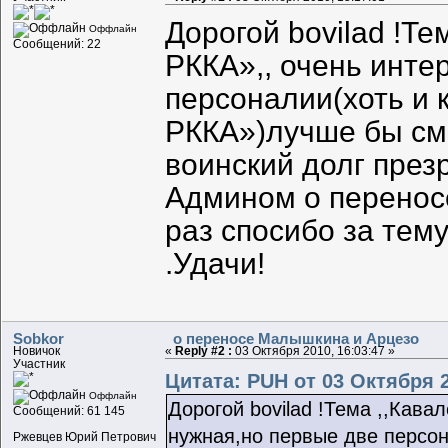
Дорогой bovilad !Т
Оффлайн
Сообщений: 22
РККА»,, очень инте
персоналии(хоть и
РККА»)лучше бы смо
воинский долг през
Админом о перенос
раз спосибо за тем
.Удачи!
Sobkor
о переносе Малышкина и Арцезо
Новичок
«
Reply #2 :
03 Октября 2010, 16:03:47 »
Участник
Цитата: PUH от 03 Октября 2
Оффлайн
Дорогой bovilad !Тема ,,Кава
Сообщений: 61 145
нужная,но первые две персо
Ржевцев Юрий Петрович