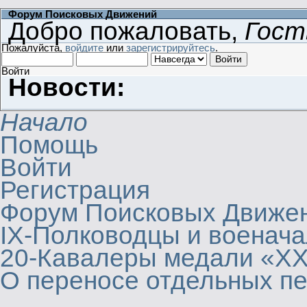
Форум Поисковых Движений
Добро пожаловать,
Гост
Пожалуйста,
войдите
или
зарегистрируйтесь
.
Войти
Новости:
Начало
Помощь
Войти
Регистрация
Форум Поисковых Движе
IX-Полководцы и военач
20-Кавалеры медали «ХХ
О переносе отдельных п