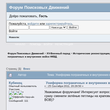
Форум Поисковых Движений
Добро пожаловать,
Гость
Пожалуйста,
войдите
или
зарегистрируйтесь
.
Войти
Новости:
НАЧАЛО
ПОМОЩЬ
ВОЙТИ
РЕГИСТРАЦИЯ
Форум Поисковых Движений
>
XV-Военный парад
>
Исторические реконструкции,
пограничных и внутренних войск НКВД.
Страниц: [
1
]
Вниз
Автор
Тема: Униформа пограничных и внутренних 
Кубинец
Униформа пограничных и внутренних в
Опытный пользователь
«
:
25 Сентября 2011, 20:29:50 »
Участник
Уважаемые форумчане! Интересует вопрос:
сразу сменили зелёные петлицы на краповы
Оффлайн
ВОВ)?
Сообщений: 111