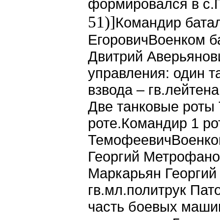
формировался в с.
51)]
Командир батал
ЕгоровичВоенком ба
Двитрий Аверьянов
управления: один т
взвода – гв.лейтен
Две танковые роты 
роте.Командир 1 ро
ТемофеевичВоенком 
Георгий Метрофанов
Маркарьян Георгий 
гв.мл.политрук Пат
часть боевых машин