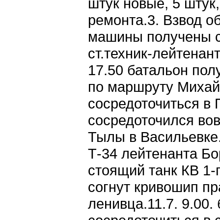
штук новые, 5 штук
ремонта.3. Взвод о
машины получены с
ст.техник-лейтенант
17.50 батальон по
по маршруту Михайл
сосредоточиться в П
сосредоточился вовр
Тылы в Васильевке
Т-34 лейтенанта Бо
стоящий танк КВ 1-г
согнут кривошип пр
ленивца.11.7. 9.00.