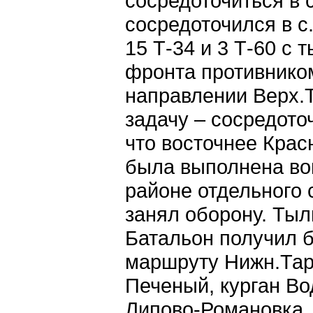
сосредоточиться в 
сосредоточился в с.
15 Т-34 и 3 Т-60 с 
фронта противнико
направлении Верх.
задачу – сосредото
что восточнее Крас
была выполнена во
районе отдельного с
занял оборону. Тыл
Батальон получил б
маршруту Нижн.Тара
Печеный, курган Во
Липово-Романовка, 