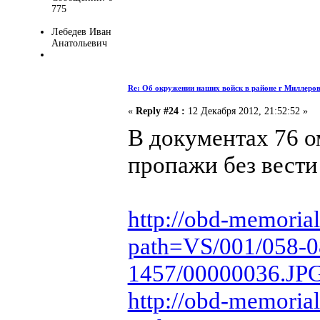
775
Лебедев Иван
Анатольевич
Re: Об окружении наших войск в районе г Миллеро
«
Reply #24 :
12 Декабря 2012, 21:52:52 »
В документах 76 
пропажи без вести 
http://obd-memorial
path=VS/001/058-0
1457/00000036.JP
http://obd-memorial