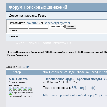
Форум Поисковых Движений
Добро пожаловать,
Гость
Пожалуйста,
войдите
или
зарегистрируйтесь
.
Войти
Новости:
НАЧАЛО
ПОМОЩЬ
ВОЙТИ
РЕГИСТРАЦИЯ
Форум Поисковых Движений
>
VIII-Спецслужбы - досье
>
07-Наградной отдел
>
0
Павла Ивановича
Страниц: [
1
]
Вниз
Автор
Тема: Перенесено: Орден "Красной звезды" Ло
АПО Память
Перенесено: Орден "Красной звезды" 
Администратор
«
:
19 Марта 2014, 08:11:21 »
Участник
Тема перенесена в
328-я сд (I, II ф)
.
Оффлайн
http://forum.patriotcenter.ru/index.php?topic=
Сообщений: 29 343