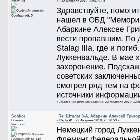
Участник
«
:
22 Февраля 2010, 22:47:32 »
Здравствуйте, помогит
Оффлайн
Сообщений: 5
нашел в ОБД "Мемори
Абаркине Алексее Гри
вести пропавшим. По
Stalag IIIa, где и пог
Луккенвальде. В мае х
захоронение. Подскаж
советских заключенных
смотрел ряд тем на ф
источники информации,
«
Последнее редактирование: 22 Февраля 2010, 22:5
Sobkor
Re: Шталаг 3-А, Абаркин Алексей Григо
Новичок
«
Reply #1 :
22 Февраля 2010, 23:20:53 »
Участник
Немецкий город Луккен
Оффлайн
Флеминг федеральной 
Сообщений: 61 145