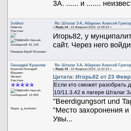
3А. ...... и ....... неизве
Sobkor
Re: Шталаг 3-А, Абаркин Алексей Григо
Новичок
«
Reply #4 :
23 Февраля 2010, 11:09:23 »
Участник
Игорь82, у мунципалит
Оффлайн
сайт. Через него войди
Сообщений: 61 145
Ржевцев Юрий Петрович
Геннадий Кушелев
Re: Шталаг 3-А, Абаркин Алексей Григо
Кушелев Геннадий
«
Reply #5 :
23 Февраля 2010, 11:22:23 »
Юрьевич
Цитата: Игорь82 от 23 Февр
Эксперт
Участник
Если кто сможет разобрать д
Оффлайн
10/11.3.42 в лагере Шталаг 3А. .
Сообщений: 10 865
"Beerdigungsort und Ta
"Место захоронения и 
Skype: g_kushelev
Увы...