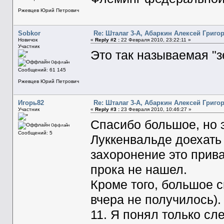
Ржевцев Юрий Петрович
Sobkor
Re: Шталаг 3-А, Абаркин Алексей Григо
Новичок
«
Reply #2 :
22 Февраля 2010, 23:22:11 »
Участник
Это так называемая "з
Оффлайн
Сообщений: 61 145
Ржевцев Юрий Петрович
Игорь82
Re: Шталаг 3-А, Абаркин Алексей Григо
Участник
«
Reply #3 :
23 Февраля 2010, 10:46:27 »
Спасибо большое, но 
Оффлайн
Сообщений: 5
Луккенвальде доехать 
захоронение это прив
прока не нашел.
Кроме того, большое с
вчера не получилось).
11. Я понял только сл