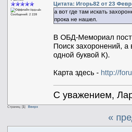
Цитата: Игорь82 от 23 Февр
Оффлайн
а вот где там искать захоро
Сообщений: 2 228
прока не нашел.
В ОБД-Мемориал поста
Поиск захоронений, а 
одной буквой К).
Карта здесь -
http://fo
С уважением, Ла
Страниц: [
1
]
Вверх
« пр