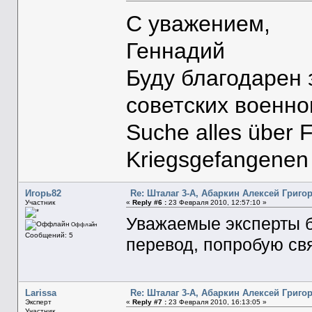
С уважением,
Геннадий
Буду благодарен
советских военн
Suche alles über 
Kriegsgefangenen
Игорь82
Re: Шталаг 3-А, Абаркин Алексей Григо
Участник
«
Reply #6 :
23 Февраля 2010, 12:57:10 »
Уважаемые эксперты 
Оффлайн
Сообщений: 5
перевод, попробую св
Larissa
Re: Шталаг 3-А, Абаркин Алексей Григо
Эксперт
«
Reply #7 :
23 Февраля 2010, 16:13:05 »
Участник