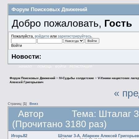
Форум Поисковых Движений
Добро пожаловать,
Гость
Пожалуйста,
войдите
или
зарегистрируйтесь
.
Войти
Новости:
НАЧАЛО
ПОМОЩЬ
ВОЙТИ
РЕГИСТРАЦИЯ
Форум Поисковых Движений
>
IV-Судьбы солдатские
>
V-Узники нацистских лаге
Алексей Григорьевич
« пр
Страниц: [
1
]
Вниз
Автор
Тема: Шталаг 3
(Прочитано 3180 раз)
Игорь82
Шталаг 3-А, Абаркин Алексей Григорье