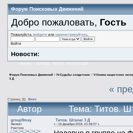
Форум Поисковых Движений
Добро пожаловать,
Гость
Пожалуйста,
войдите
или
зарегистрируйтесь
.
Войти
Новости:
НАЧАЛО
ПОМОЩЬ
ВОЙТИ
РЕГИСТРАЦИЯ
Форум Поисковых Движений
>
IV-Судьбы солдатские
>
V-Узники нацистских лаге
3 Д
« пр
Страниц: [
1
]
Вниз
Автор
Тема: Титов. Ш
group9may
Титов. Шталаг 3 Д
Эксперт
«
:
19 Декабря 2018, 01:39:57 »
Участник