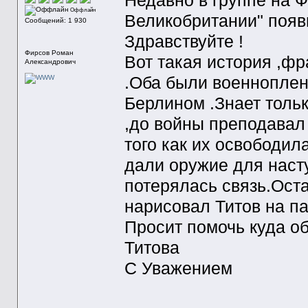
Недавно в группе на Ф
Оффлайн
Великобритании" поя
Сообщений: 1 930
Здравствуйте !
Фирсов Роман
Вот такая история ,фр
Александрович
.Оба были военнопленн
Берлином .Знает тольк
,до войны преподавал
того как их освободил
дали оружие для насту
потерялась связь.Оста
нарисовал Титов на па
Просит помочь куда о
Титова
С Уважением