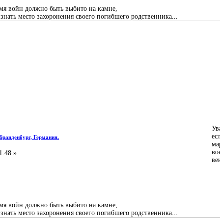
емя войн должно быть выбито на камне,
нать место захоронения своего погибшего родственника...
Ув
ес
 Бранденбург, Германия.
ма
во
1:48 »
ве
емя войн должно быть выбито на камне,
нать место захоронения своего погибшего родственника...