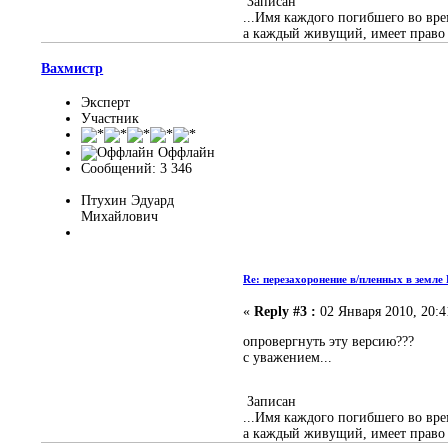
Записан
...Имя каждого погибшего во вр
а каждый живущий, имеет право з
Вахмистр
Эксперт
Участник
Оффлайн
Сообщений: 3 346
Птухин Эдуард
Михайлович
Re: перезахоронение в/пленных в земле
«
Reply #3 :
02 Января 2010, 20:4
опровергнуть эту версию???
с уважением...
Записан
...Имя каждого погибшего во вр
а каждый живущий, имеет право з