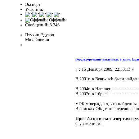
Эксперт
Участник
Оффлайн
Сообщений: 3 346
Птухин Эдуард
Михайлович
перезахоронение в/пленных в земле Бра
«
:
15 Декабря 2009, 22:33:13 »
В 2001г. в Bentwisch были найде
В 2004г. в Hammer -----------------
В 2007г. в Löpten -----------------
VDK утверждают, что найденные
В списках ОБД вышеперечислен
Просьба ко всем экспертам и 
С уважением...