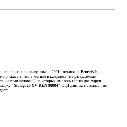
ли говорить про найденные в 2001г. останки в Bentwisch,
 могу сказать, что в могиле находилось "не разделяемые
танки семи человек", на которых имелось только две марки...
 марку
"Stalag326 (IV K),N 98804"
ОБД данных не выдает, но
дает: