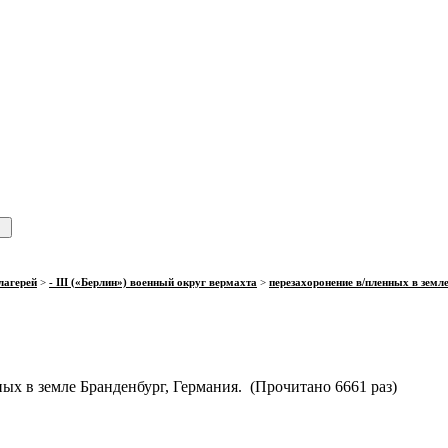
лагерей
>
- III («Берлин») военный округ вермахта
>
перезахоронение в/пленных в земл
ных в земле Бранденбург, Германия. (Прочитано 6661 раз)