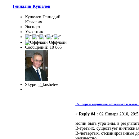
Геннадий Кушелев
Кушелев Геннадий
Юрьевич
Эксперт
Участник
Оффлайн
Сообщений: 10 865
Skype: g_kushelev
Re: перезахоронение в/пленных в земле
«
Reply #4 :
02 Января 2010, 20:5
могли быть утрачены, в результат
В-третьих, существует ничтожная
В-четвертых, отсканированные д
неизвестно.