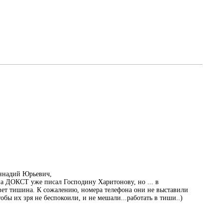
ннадий Юрьевич,
на ДОКСТ уже писал Господину Харитонову, но ... в
вет тишина. К сожалению, номера телефона они не выставили
тобы их зря не беспокоили, и не мешали...работать в тиши..)