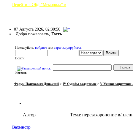
Перейти в ОБД "Мемориал" »
Форум Поисковых Движений
07 Августа 2026, 02:30:50
Добро пожаловать,
Гость
Пожалуйста,
войдите
или
зарегистрируйтесь
.
Войти
Новости:
НАЧАЛО
ПОМОЩЬ
ВОЙТИ
РЕГИСТРАЦИЯ
Форум Поисковых Движений
>
IV-Судьбы солдатские
>
V-Узники нацистских 
Автор
Тема: перезахоронение в/плен
Вахмистр