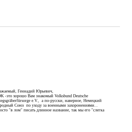
ажаемый, Геннадий Юрьевич,
K -это хорошо Вам знакомый Volksbund Deutsche
iegsgräberfürsorge e.V., а по-русски, наверное, Немецкий
родный Союз по уходу за военными захоронениями...
осто "в лом" писать длинное название, так мы его "слегка