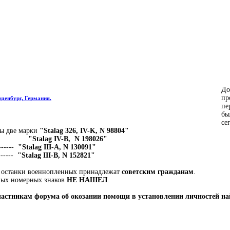
До
пр
нденбург, Германия.
пе
бы
се
ны две марки
"Stalag 326, IV-K, N 98804"
"Stalag IV-B, N 198026"
------
"Stalag III-A, N 130091"
------
"Stalag III-B, N 152821"
 останки военнопленных принадлежат
советским гражданам
.
ных номерных знаков
НЕ НАШЕЛ
.
участникам форума об окозании помощи в установлении личностей на