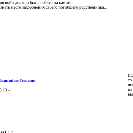
емя войн должно быть выбито на камне,
нать место захоронения своего погибшего родственника...
Ес
то
 Бранденбург, Германия.
ос
на
6:10 »
вы
ая ССР