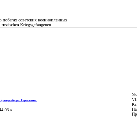
о побегах советских военнопленных
n russischen Kriegsgefangenen
Ув
VD
 Бранденбург, Германия.
Kr
На
44:03 »
Пр