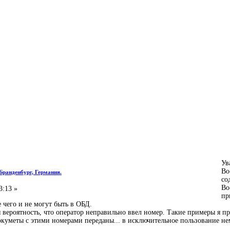
Ув
Во
 Бранденбург, Германия.
со
Во
3:13 »
пр
е чего и не могут быть в ОБД.
 вероятность, что оператор неправильно ввел номер. Такие примеры я п
окуметы с этими номерами переданы... в исключительное пользование н