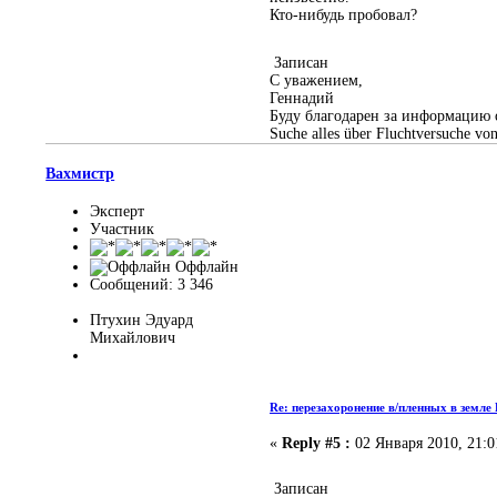
Кто-нибудь пробовал?
Записан
С уважением,
Геннадий
Буду благодарен за информацию 
Suche alles über Fluchtversuche vo
Вахмистр
Эксперт
Участник
Оффлайн
Сообщений: 3 346
Птухин Эдуард
Михайлович
Re: перезахоронение в/пленных в земле
«
Reply #5 :
02 Января 2010, 21:0
Записан