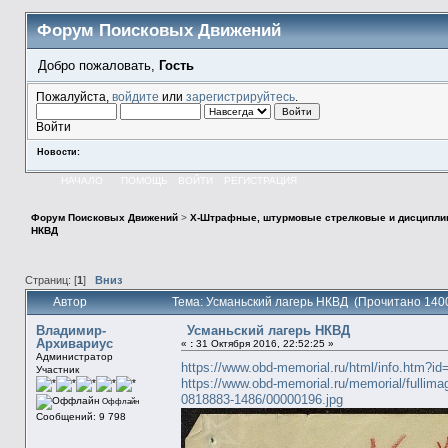
Форум Поисковых Движений
Добро пожаловать,
Гость
Пожалуйста,
войдите
или
зарегистрируйтесь
.
Войти
Новости:
НАЧАЛО
ПОМОЩЬ
ВОЙТИ
РЕГИСТРАЦИЯ
Форум Поисковых Движений
>
X-Штрафные, штурмовые стрелковые и дисципли
НКВД
Страниц: [
1
]
Вниз
Автор
Тема: Усманьский лагерь НКВД (Прочитано 1400
Владимир-
Усманьский лагерь НКВД
Архивариус
«
:
31 Октября 2016, 22:52:25 »
Администратор
https://www.obd-memorial.ru/html/info.htm?
Участник
https://www.obd-memorial.ru/memorial/full
0818883-1486/00000196.jpg
Оффлайн
Сообщений: 9 798