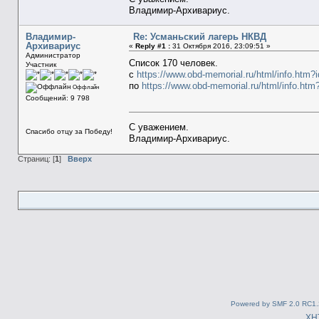
Владимир-Архивариус.
Владимир-
Re: Усманьский лагерь НКВД
Архивариус
«
Reply #1 :
31 Октября 2016, 23:09:51 »
Администратор
Список 170 человек.
Участник
с
https://www.obd-memorial.ru/html/info.ht
по
https://www.obd-memorial.ru/html/info.h
Оффлайн
Сообщений: 9 798
С уважением.
Спасибо отцу за Победу!
Владимир-Архивариус.
Страниц: [
1
]
Вверх
Powered by SMF 2.0 RC1.
XH