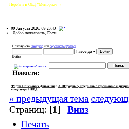
Перейти в ОБД "Мемориал" »
Форум Поисковых Движений
09 Августа 2026, 09:23:43
Добро пожаловать,
Гость
Пожалуйста,
войдите
или
зарегистрируйтесь
.
Войти
Новости:
НАЧАЛО
ПОМОЩЬ
ВОЙТИ
РЕГИСТРАЦИЯ
Форум Поисковых Движений
>
X-Штрафные, штурмовые стрелковые и дисцип
спецлагерь НКВД
« предыдущая тема
следующа
Страниц: [
1
]
Вниз
Печать