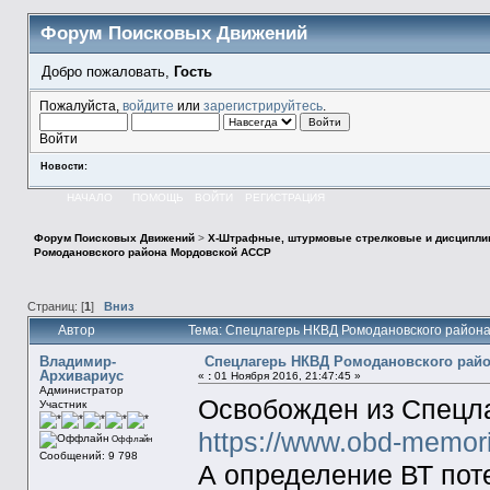
Форум Поисковых Движений
Добро пожаловать,
Гость
Пожалуйста,
войдите
или
зарегистрируйтесь
.
Войти
Новости:
НАЧАЛО
ПОМОЩЬ
ВОЙТИ
РЕГИСТРАЦИЯ
Форум Поисковых Движений
>
X-Штрафные, штурмовые стрелковые и дисципли
Ромодановского района Мордовской АССР
Страниц: [
1
]
Вниз
Автор
Тема: Спецлагерь НКВД Ромодановского район
Владимир-
Спецлагерь НКВД Ромодановского рай
Архивариус
«
:
01 Ноября 2016, 21:47:45 »
Администратор
Освобожден из Спецла
Участник
https://www.obd-memor
Оффлайн
Сообщений: 9 798
А определение ВТ поте