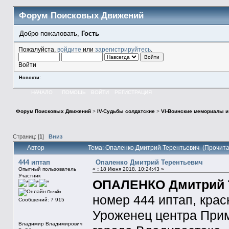
Форум Поисковых Движений
Добро пожаловать,
Гость
Пожалуйста,
войдите
или
зарегистрируйтесь
.
Войти
Новости:
НАЧАЛО
ПОМОЩЬ
ВОЙТИ
РЕГИСТРАЦИЯ
Форум Поисковых Движений
>
IV-Судьбы солдатские
>
VI-Воинские мемориалы и
Страниц: [
1
]
Вниз
Автор
Тема: Опаленко Дмитрий Терентьевич (Прочита
444 иптап
Опаленко Дмитрий Терентьевич
Опытный пользователь
«
:
18 Июня 2018, 10:24:43 »
Участник
ОПАЛЕНКО Дмитрий Т
Онлайн
номер 444 иптап, кра
Сообщений: 7 915
Уроженец центра Прим
Владимир Владимирович