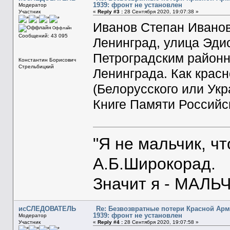
1939: фронт не установлен
Модератор
Участник
«
Reply #3 :
28 Сентября 2020, 19:07:38 »
Иванов Степан Иванов
Оффлайн
Сообщений: 43 095
Ленинград, улица Эдис
Петроградским район
Константин Борисович
Стрельбицкий
Ленинграда. Как крас
(Белорусского или Укр
Книге Памяти Российск
"Я не мальчик, ч
А.Б.Широкорад.
Значит я - МАЛЬЧ
исСЛЕДОВАТЕЛЬ
Re: Безвозвратные потери Красной Ар
1939: фронт не установлен
Модератор
Участник
«
Reply #4 :
28 Сентября 2020, 19:07:58 »