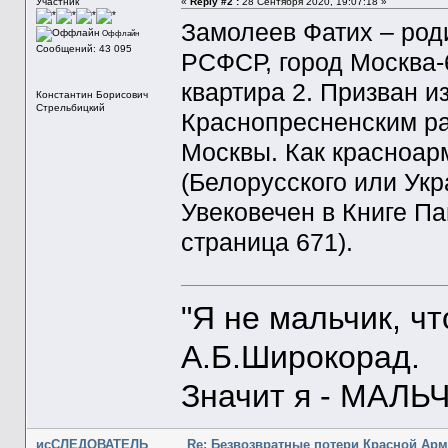
Участник
«
Reply #2 :
28 Сентября 2020, 19:07:18 »
Замолеев Фатих – роди
Оффлайн
Сообщений: 43 095
РСФСР, город Москва-
квартира 2. Призван и
Константин Борисович
Стрельбицкий
Краснопресненским р
Москвы. Как красноар
(Белорусского или Укр
Увековечен в Книге П
страница 671).
"Я не мальчик, ч
А.Б.Широкорад.
Значит я - МАЛЬЧ
исСЛЕДОВАТЕЛЬ
Re: Безвозвратные потери Красной Ар