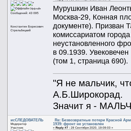
Мурушкин Иван Леонть
Оффлайн
Сообщений: 43 095
Москва-29, Конная пл
документе). Призван 
Константин Борисович
Стрельбицкий
комиссариатом города
неустановленного фрон
в 09.1939. Увековече
(том 1, страница 690).
"Я не мальчик, ч
А.Б.Широкорад.
Значит я - МАЛЬЧ
исСЛЕДОВАТЕЛЬ
Re: Безвозвратные потери Красной Ар
1939: фронт не установлен
Модератор
Участник
«
Reply #7 :
28 Сентября 2020, 19:09:03 »