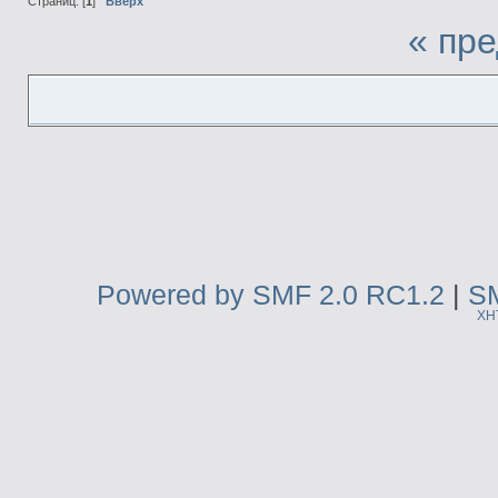
Страниц: [
1
]
Вверх
« пр
Powered by SMF 2.0 RC1.2
|
SM
XH