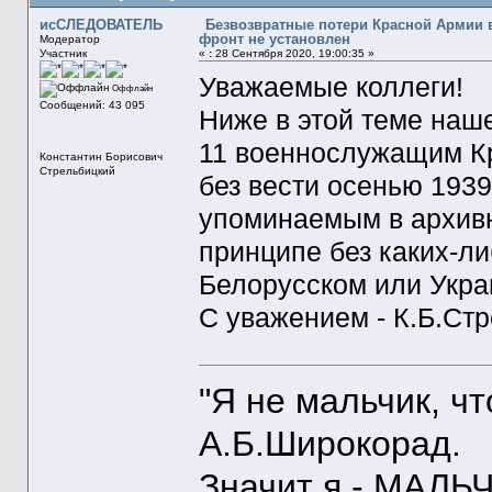
исСЛЕДОВАТЕЛЬ
Безвозвратные потери Красной Армии 
фронт не установлен
Модератор
Участник
«
:
28 Сентября 2020, 19:00:35 »
Уважаемые коллеги!
Оффлайн
Сообщений: 43 095
Ниже в этой теме наш
11 военнослужащим К
Константин Борисович
Стрельбицкий
без вести осенью 1939
упоминаемым в архивн
принципе без каких-ли
Белорусском или Укра
С уважением - К.Б.Ст
"Я не мальчик, ч
А.Б.Широкорад.
Значит я - МАЛЬЧ