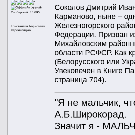
Соколов Дмитрий Ивано
Оффлайн
Сообщений: 43 095
Карманово, ныне – од
Железногорского райо
Константин Борисович
Стрельбицкий
Федерации. Призван и
Михайловским районн
области РСФСР. Как к
(Белорусского или Укр
Увековечен в Книге П
страница 704).
"Я не мальчик, ч
А.Б.Широкорад.
Значит я - МАЛЬЧ