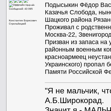
Подысыкин Фёдор Васи
Оффлайн
Сообщений: 43 095
Казачья Слобода, ныне
Шацкого района Рязан
Константин Борисович
Стрельбицкий
Проживал с родственн
Москва-22, Звенигород
Призван из запаса на
районным военным ком
красноармеец неустан
Украинского) пропал б
Памяти Российской Фед
"Я не мальчик, ч
А.Б.Широкорад.
Значит я - МАЛЬЧ