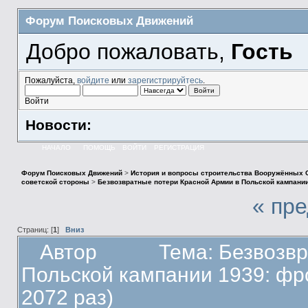
Форум Поисковых Движений
Добро пожаловать,
Гость
Пожалуйста,
войдите
или
зарегистрируйтесь
.
Войти
Новости:
НАЧАЛО
ПОМОЩЬ
ВОЙТИ
РЕГИСТРАЦИЯ
Форум Поисковых Движений
>
История и вопросы строительства Вооружённых 
советской стороны
>
Безвозвратные потери Красной Армии в Польской кампании
« пр
Страниц: [
1
]
Вниз
Автор
Тема: Безвозв
Польской кампании 1939: фр
2072 раз)