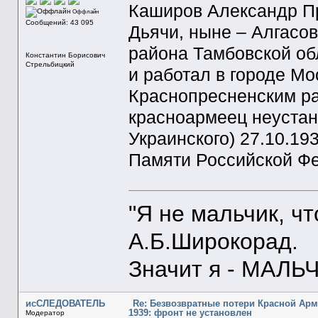
Каширов Александр Пр
Оффлайн
Сообщений: 43 095
Дьячи, ныне – Алгасов
района Тамбовской об
Константин Борисович
Стрельбицкий
и работал в городе М
Краснопресненским р
красноармеец неустан
Украинского) 27.10.19
Памяти Российской Фед
"Я не мальчик, ч
А.Б.Широкорад.
Значит я - МАЛЬЧ
исСЛЕДОВАТЕЛЬ
Re: Безвозвратные потери Красной Ар
1939: фронт не установлен
Модератор