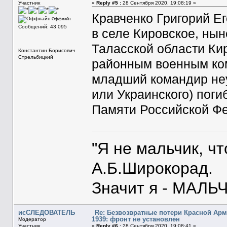
Участник
«
Reply #5 :
28 Сентября 2020, 19:08:19 »
Кравченко Григорий Ег
Оффлайн
Сообщений: 43 095
в селе Кировское, ны
Таласской области Ки
Константин Борисович
Стрельбицкий
районным военным ком
младший командир неу
или Украинского) поги
Памяти Российской Фед
"Я не мальчик, ч
А.Б.Широкорад.
Значит я - МАЛЬЧ
исСЛЕДОВАТЕЛЬ
Re: Безвозвратные потери Красной Ар
1939: фронт не установлен
Модератор
Участник
«
Reply #6 :
28 Сентября 2020, 19:08:41 »