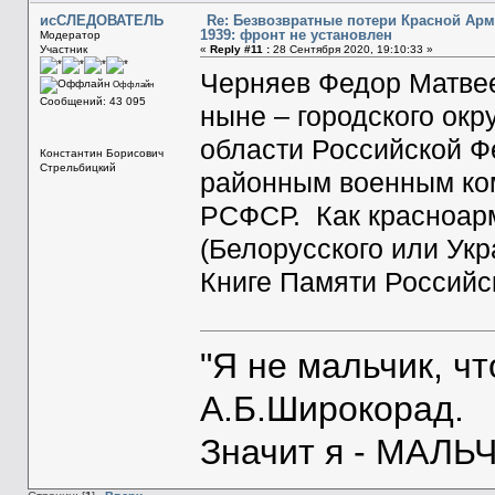
исСЛЕДОВАТЕЛЬ
Re: Безвозвратные потери Красной Ар
1939: фронт не установлен
Модератор
Участник
«
Reply #11 :
28 Сентября 2020, 19:10:33 »
Черняев Федор Матвее
Оффлайн
Сообщений: 43 095
ныне – городского ок
области Российской Ф
Константин Борисович
Стрельбицкий
районным военным ко
РСФСР. Как красноар
(Белорусского или Укр
Книге Памяти Российск
"Я не мальчик, ч
А.Б.Широкорад.
Значит я - МАЛЬЧ