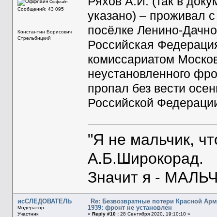
Ряхов А.И. (так в док
Оффлайн
Сообщений: 43 095
указано) – проживал с
посёлке Ленино-Дачно
Константин Борисович
Стрельбицкий
Российская Федераци
комиссариатом Москов
неустановленного фро
пропал без вести осен
Российской Федерации 
"Я не мальчик, ч
А.Б.Широкорад.
Значит я - МАЛЬЧ
исСЛЕДОВАТЕЛЬ
Re: Безвозвратные потери Красной Ар
1939: фронт не установлен
Модератор
Участник
«
Reply #10 :
28 Сентября 2020, 19:10:10 »