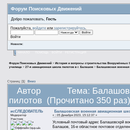
Форум Поисковых Движений
Добро пожаловать,
Гость
Пожалуйста,
войдите
или
зарегистрируйтесь
.
Войти
Новости:
НАЧАЛО
ПОМОЩЬ
ВОЙТИ
РЕГИСТРАЦИЯ
Форум Поисковых Движений
>
История и вопросы строительства Вооружённых 
училища
>
27-я авиационная школа пилотов в г. Балашов
>
Балашовская военная
Страниц: [
1
]
Вниз
Автор
Тема: Балашов
пилотов (Прочитано 350 раз
исСЛЕДОВАТЕЛЬ
Балашовская военная авиационная шк
Модератор
«
:
05 Декабря 2023, 15:12:37 »
Участник
Условный почтовый адрес Балашовскрй вое
Балашов, 16-е областное почтовое отделени
Оффлайн