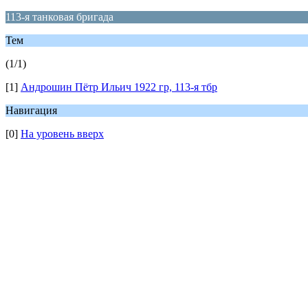
113-я танковая бригада
Тем
(1/1)
[1]
Андрошин Пётр Ильич 1922 гр, 113-я тбр
Навигация
[0]
На уровень вверх