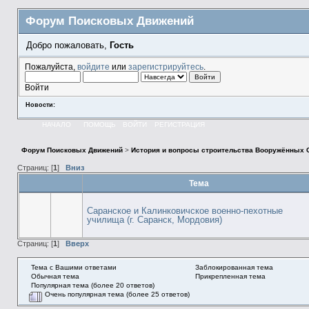
Форум Поисковых Движений
Добро пожаловать,
Гость
Пожалуйста,
войдите
или
зарегистрируйтесь
.
Войти
Новости:
НАЧАЛО
ПОМОЩЬ
ВОЙТИ
РЕГИСТРАЦИЯ
Форум Поисковых Движений
>
История и вопросы строительства Вооружённых 
Страниц: [
1
]
Вниз
Тема
Саранское и Калинковичское военно-пехотные
училища (г. Саранск, Мордовия)
Страниц: [
1
]
Вверх
Тема с Вашими ответами
Заблокированная тема
Обычная тема
Прикрепленная тема
Популярная тема (более 20 ответов)
Очень популярная тема (более 25 ответов)