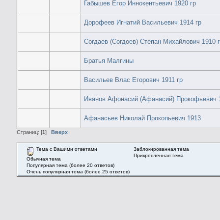
Габышев Егор Иннокентьевич 1920 гр
Дорофеев Игнатий Васильевич 1914 гр
Согдаев (Согдоев) Степан Михайлович 1910 
Братья Малгины
Васильев Влас Егорович 1911 гр
Иванов Афонасий (Афанасий) Прокофьевич 
Афанасьев Николай Прокопьевич 1913
Страниц: [
1
]
Вверх
Тема с Вашими ответами
Заблокированная тема
Прикрепленная тема
Обычная тема
Популярная тема (более 20 ответов)
Очень популярная тема (более 25 ответов)