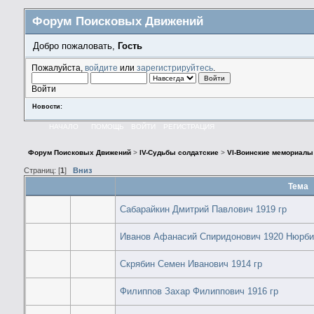
Форум Поисковых Движений
Добро пожаловать,
Гость
Пожалуйста,
войдите
или
зарегистрируйтесь
.
Войти
Новости:
НАЧАЛО
ПОМОЩЬ
ВОЙТИ
РЕГИСТРАЦИЯ
Форум Поисковых Движений
>
IV-Судьбы солдатские
>
VI-Воинские мемориалы
Страниц: [
1
]
Вниз
Тема
Сабарайкин Дмитрий Павлович 1919 гр
Иванов Афанасий Спиридонович 1920 Нюрб
Скрябин Семен Иванович 1914 гр
Филиппов Захар Филиппович 1916 гр