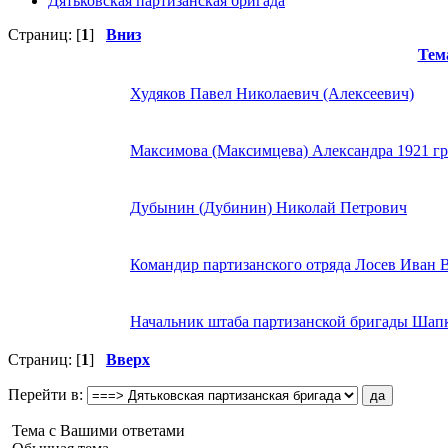
Дятьковская партизанская бригада
Страниц: [
1
]
Вниз
Тем
Худяков Павел Николаевич (Алексеевич)
Максимова (Максимцева) Александра 1921 гр
Дубынин (Дубинин) Николай Петрович
Командир партизанского отряда Лосев Иван 
Начальник штаба партизанской бригады Шап
Страниц: [
1
]
Вверх
Перейти в:
Тема с Вашими ответами