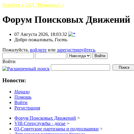
Перейти в ОБД "Мемориал" »
Форум Поисковых Движений
07 Августа 2026, 18:03:32
Добро пожаловать,
Гость
Пожалуйста,
войдите
или
зарегистрируйтесь
.
Войти
Новости:
Начало
Помощь
Войти
Регистрация
Форум Поисковых Движений
>
VIII-Спецслужбы - досье
>
03-Советские партизаны и подпольщики
>