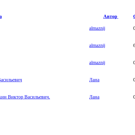
а
Автор
almaznij
almaznij
almaznij
Васильевич
Лана
кин Виктор Васильевич.
Лана