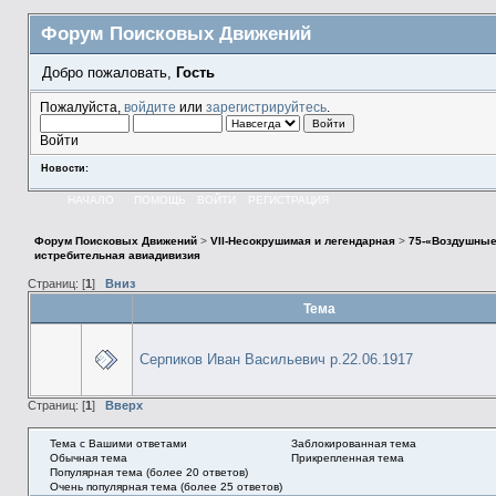
Форум Поисковых Движений
Добро пожаловать,
Гость
Пожалуйста,
войдите
или
зарегистрируйтесь
.
Войти
Новости:
НАЧАЛО
ПОМОЩЬ
ВОЙТИ
РЕГИСТРАЦИЯ
Форум Поисковых Движений
>
VII-Несокрушимая и легендарная
>
75-«Воздушные
истребительная авиадивизия
Страниц: [
1
]
Вниз
Тема
Серпиков Иван Васильевич р.22.06.1917
Страниц: [
1
]
Вверх
Тема с Вашими ответами
Заблокированная тема
Обычная тема
Прикрепленная тема
Популярная тема (более 20 ответов)
Очень популярная тема (более 25 ответов)