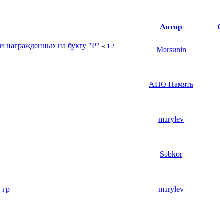
Автор
 награжденных на букву "Р"
«
1
2
...
Morsunin
АПО Память
murylev
Sobkor
 гр
murylev