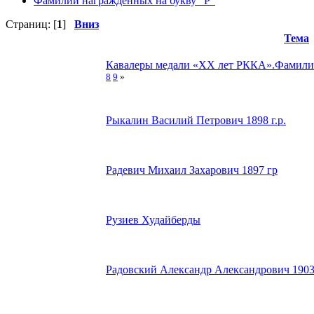
Фамилии награжденных на букву "Р"
Страниц: [
1
]
Вниз
Тема
Кавалеры медали «ХХ лет РККА».Фамилии
8
9
»
Рыкалин Василий Петрович 1898 г.р.
Радевич Михаил Захарович 1897 гр
Рузиев Худайберды
Радовский Александр Александрович 1903