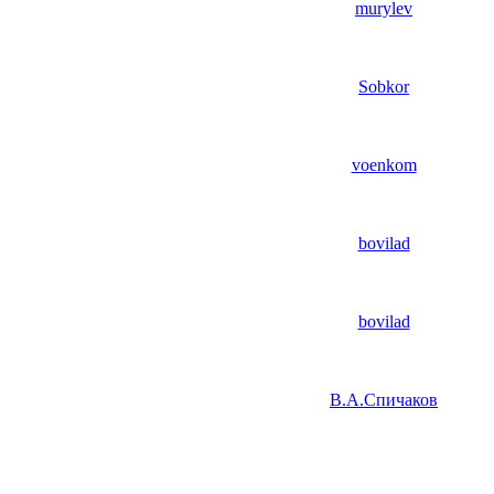
murylev
Sobkor
voenkom
bovilad
bovilad
В.А.Спичаков