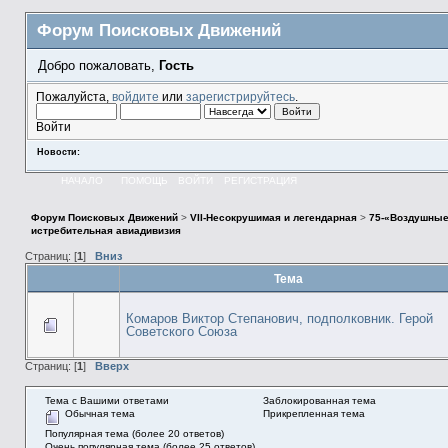
Форум Поисковых Движений
Добро пожаловать,
Гость
Пожалуйста,
войдите
или
зарегистрируйтесь
.
Войти
Новости:
НАЧАЛО
ПОМОЩЬ
ВОЙТИ
РЕГИСТРАЦИЯ
Форум Поисковых Движений
>
VII-Несокрушимая и легендарная
>
75-«Воздушные
истребительная авиадивизия
Страниц: [
1
]
Вниз
Тема
Комаров Виктор Степанович, подполковник. Герой
Советского Союза
Страниц: [
1
]
Вверх
Тема с Вашими ответами
Заблокированная тема
Обычная тема
Прикрепленная тема
Популярная тема (более 20 ответов)
Очень популярная тема (более 25 ответов)