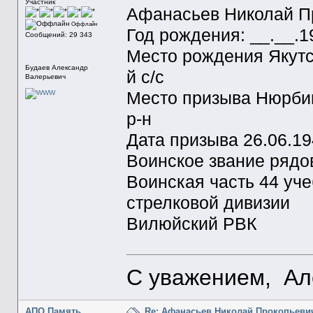
Участник
Афанасьев Николай П
Оффлайн
Год рождения: __.__.1
Сообщений: 29 343
Место рождения Якутс
Будаев Александр
й с/с
Валерьевич
Место призыва Нюрби
р-н
Дата призыва 26.06.19
Воинское звание рядо
Воинская часть 44 уч
стрелковой дивизии
Вилюйский РВК
С уважением, Ал
АПО Память
Re: Афанасьев Николай Прокопьеви