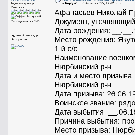
Администратор
«
Reply #1 :
30 Апреля 2025, 19:42:05 »
Участник
Афанасьев Николай П
Оффлайн
Документ, уточняющий
Сообщений: 29 343
Дата рождения: __.__
Будаев Александр
Место рождения: Якут
Валерьевич
1-й с/с
Наименование военком
Нюрбинский р-н
Дата и место призыва
Нюрбинский р-н
Дата призыва: 26.06.1
Воинское звание: ряд
Дата выбытия: __.06.1
Причина выбытия: про
Место призыва: Нюрби