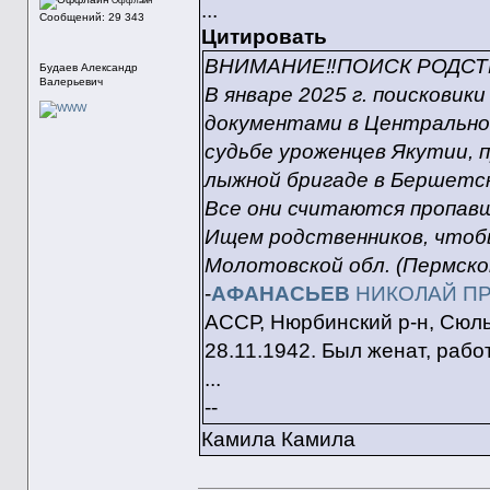
Оффлайн
...
Сообщений: 29 343
Цитировать
ВНИМАНИЕ‼️ПОИСК РОДС
Будаев Александр
Валерьевич
В январе 2025 г. поисковик
документами в Центрально
судьбе уроженцев Якутии, п
лыжной бригаде в Бершетск
Все они считаются пропавш
Ищем родственников, чтобы
Молотовской обл. (Пермском
-
АФАНАСЬЕВ
НИКОЛАЙ П
АССР, Нюрбинский р-н, Сюль
28.11.1942. Был женат, рабо
...
--
Камила Камила