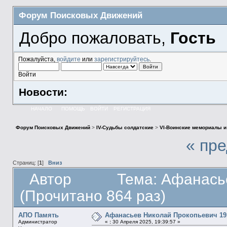
Форум Поисковых Движений
Добро пожаловать,
Гость
Пожалуйста,
войдите
или
зарегистрируйтесь
.
Войти
Новости:
НАЧАЛО
ПОМОЩЬ
ВОЙТИ
РЕГИСТРАЦИЯ
Форум Поисковых Движений
>
IV-Судьбы солдатские
>
VI-Воинские мемориалы и
« пр
Страниц: [
1
]
Вниз
Автор
Тема: Афанась
(Прочитано 864 раз)
АПО Память
Афанасьев Николай Прокопьевич 19
Администратор
«
:
30 Апреля 2025, 19:39:57 »