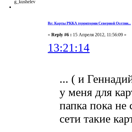
g_kushelev
Re: Карты РККА территории Северной Осетии...
«
Reply #6 :
15 Апреля 2012, 11:56:09 »
13:21:14
... ( и Геннад
у меня для ка
папка пока не 
сети такие карт