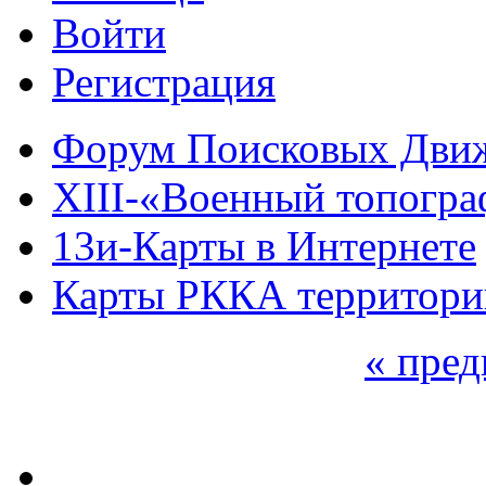
Войти
Регистрация
Форум Поисковых Дви
XIII-«Военный топогра
13и-Карты в Интернете
Карты РККА территории
« пре