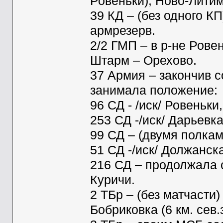
Ровеньки), Ново-Литим
39 КД – (без одного К
армрезерв.
2/2 ГМП – в р-не Ровен
Штарм – Орехово.
37 Армия – закончив с
занимала положение:
96 СД - /иск/ Ровеньки
253 СД -/иск/ Дарьевк
99 СД – (двумя полкам
51 СД -/иск/ Должанск
216 СД – продолжала с
Куричи.
2 ТБр – (без матчасти
Бобриковка (6 км. сев.