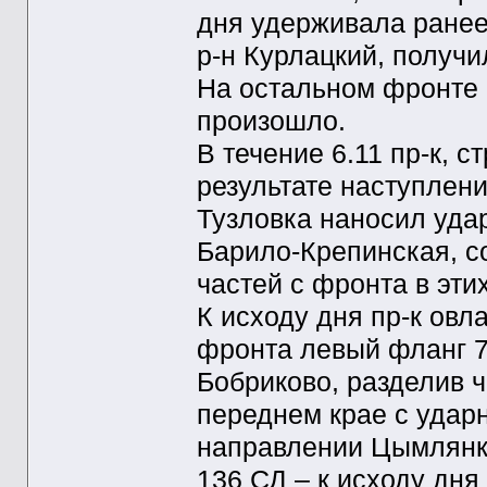
дня удерживала ранее
р-н Курлацкий, получи
На остальном фронте 
произошло.
В течение 6.11 пр-к, 
результате наступлени
Тузловка наносил удар
Барило-Крепинская, с
частей с фронта в эти
К исходу дня пр-к овл
фронта левый фланг 7
Бобриково, разделив 
переднем крае с удар
направлении Цымлянк
136 СД – к исходу дн