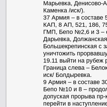
Марьевка, Денисово-Ал
Каменка /иск/).
37 Армия – в составе 5
КАП, 8 АП, 521, 186, 7
ГМП, Бепо №2,6 и 3 – 
Дарьевка, Должанска
Большекрепинская с за
уничтожить прорвавшу
19.11 выйти на рубеж р
Граница слева – Белока
иск/ Болдыревка.
9 Армия – в составе 30
Бепо №10 и 8 – продо
допуская прорыва пр-к
перейти в наступлени