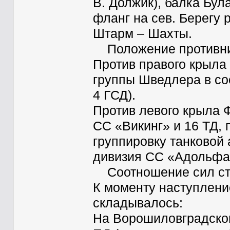
В. Должик), балка Була
фланг на сев. Берегу 
Штарм – Шахты.
Положение противни
Против правого крыла 
группы Шведлера в сос
4 ГСД).
Против левого крыла Ф
СС «Викинг» и 16 ТД,
группировку танковой 
дивизия СС «Адольфа 
Соотношение сил стор
К моменту наступление
складывалось:
На Ворошиловградско