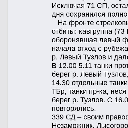
Исключая 71 СП, оста
дня сохранился полно
На фронте стрелковых
отбиты: кавгруппа (73
оборонявшая левый фл
начала отход с рубежа
р. Левый Тузлов и да
В 12.00 5.11 танки пр
берег р. Левый Тузлов
14.30 отдельные танки
ТБр, танки пр-ка, нес
берег р. Тузлов. С 16.
повторялись.
339 СД – своим право
Незаможник, Лысогоров