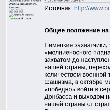
Орачев Василий Петрович.
«
:
25 Сентября 2014, 20:16:27 »
Опытный пользователь
Источник
http://www.p
Участник
Оффлайн
Сообщений: 1 609
Общее положение на 
Немецкие захватчики,
«молниеносного плана
захватом до наступле
нашей страны, перех
количеством военной т
фашизма, в октябре м
«победно» войти в сер
Донбасса и выходом н
нашей страны от страт