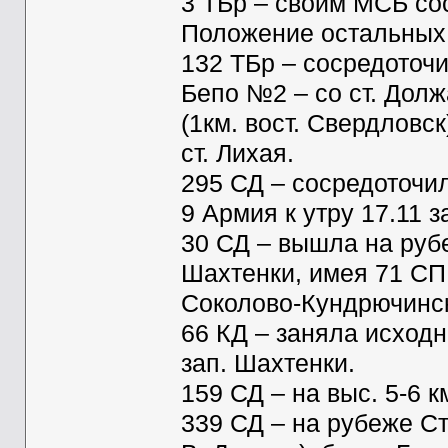
3 ТБр – своим МСБ сос
Положение остальных 
132 ТБр – сосредоточи
Бепо №2 – со ст. Долж
(1км. вост. Свердловск
ст. Лихая.
295 СД – сосредоточил
9 Армия к утру 17.11 
30 СД – вышла на рубе
Шахтенки, имея 71 СП 
Соколово-Кундрючинск
66 КД – заняла исходн
зап. Шахтенки.
159 СД – на выс. 5-6 к
339 СД – на рубеже Сте