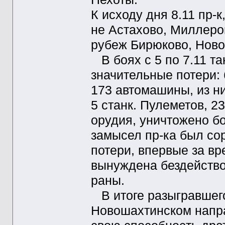
К исходу дня 8.11 пр-
не Астахово, Миллеров
рубеж Бирюково, Ново
В боях с 5 по 7.11 т
значительные потери: 
173 автомашины, из ни
5 станк. Пулеметов, 2
орудия, уничтожено б
замысел пр-ка был со
потери, впервые за вр
вынуждена бездейство
раны.
В итоге разыгравшего
Новошахтинском напра