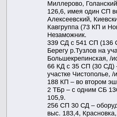
Миллерово, Голанский-
126,6, имея один СП 
Алексеевский, Киевски
Кавгруппа (73 КП и Но
Незаможник.
339 СД с 541 СП (136 С
Берегу р.Тузлов на уч
Большекрепинская, /ис
66 КД с 35 СП (30 СД)
участке Чистополье, /
188 КП – во втором эш
2 ТБр – с одним СБ 13
105,9.
256 СП 30 СД – обору
выс. 183,4, Красновка,