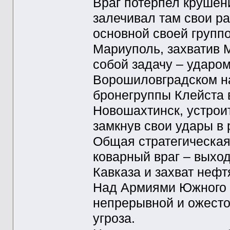
Враг потерпел крушени
залечивал там свои ра
основной своей группо
Мариуполь, захватив М
собой задачу – ударо
Ворошиловградском н
бронегруппы Клейста 
Новошахтинск, устро
замкнув свои удары в 
Общая стратегическая
коварный враг – выхо
Кавказа и захват нефт
Над Армиями Южного 
непрерывной и ожесто
угроза.