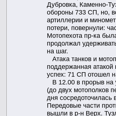
Дубровка, Каменно-Туз
обороны 733 СП, но, 
артиллерии и миномет
потери, повернули: час
Мотопехота пр-ка была
продолжал удерживать
на шаг.
Атака танков и мотоп
поддержанная атакой г
успех: 71 СП отошел н
В 12.00 в прорыв на 
(до двух мотополков пе
дня сосредоточилась в
Передовые части проти
вышли в р-н Верх. Туз