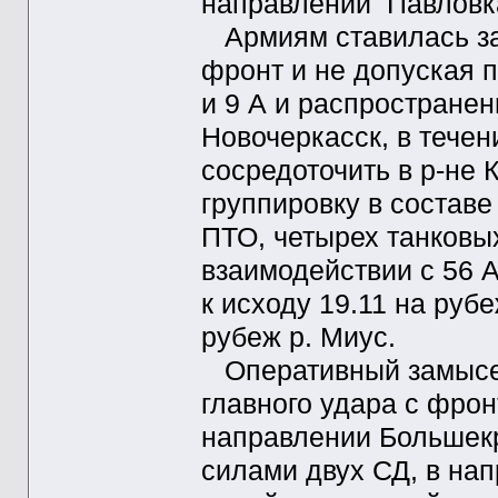
направлении Павловк
Армиям ставилась за
фронт и не допуская п
и 9 А и распространен
Новочеркасск, в тече
сосредоточить в р-не
группировку в составе
ПТО, четырех танковых
взаимодействии с 56 А
к исходу 19.11 на руб
рубеж р. Миус.
Оперативный замысел
главного удара с фро
направлении Большекр
силами двух СД, в на