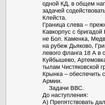
одной КД, в общем на
задачей содействоват
Клейста.
Граница слева – преж
Кавкорпус с бригадой 
не Бол. Каменка, Мед
на рубеж Дьяково, Гр
левого фланга 18 А в
Куйбышево, Артемовка
тылам Чистяковской гр
Крынка – обеспечить 
Армии.
Задачи ВВС.
До наступления:
А) Препятствовать да