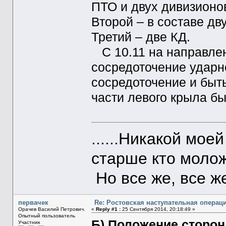
ПТО и двух дивизионо
Второй – в составе дв
Третий – две КД.
С 10.11 на направлен
сосредоточение ударно
сосредоточение и быть
части левого крыла бы
......Никакой моей
старше кто моложе
Но все же, все ж
первачек
Re: Ростовская наступательная операция
Орачев Василий Петрович.
«
Reply #1 :
25 Сентября 2014, 20:18:49 »
Опытный пользователь
Б) Положение сторон к
Участник