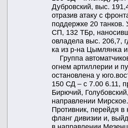
Дубровский, выс. 191,4
отразив атаку с фронт
поддержке 20 танков. 
СП, 132 ТБр, наносив
овладела выс. 206,7, 
ка из р-на Цымлянка 
Группа автоматчиков
огнем артиллерии и п
остановлена у юго.вост
150 СД – с 7.00 6.11,
Бирючий, Голубовский
направлении Мирское
Противник, перейдя в
фланг дивизии и, выйд
в направлении Мезенц