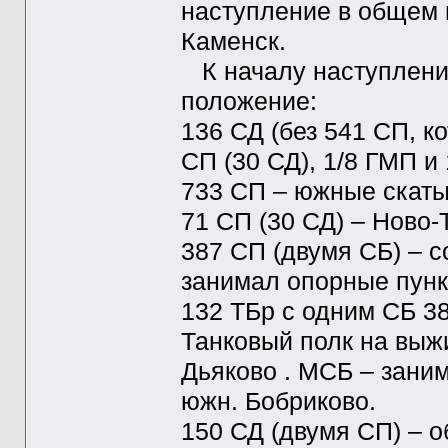
наступление в общем 
Каменск.
К началу наступления 
положение:
136 СД (без 541 СП, к
СП (30 СД), 1/8 ГМП и
733 СП – южные скаты 
71 СП (30 СД) – Ново
387 СП (двумя СБ) – 
занимал опорные пункты
132 ТБр с одним СБ 3
Танковый полк на выжи
Дьяково . МСБ – заним
южн. Бобриково.
150 СД (двумя СП) – о