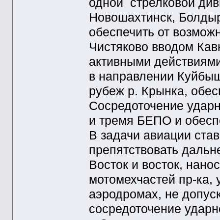
одной стрелковой див
Новошахтинск, Болдыр
обеспечить от возможн
Чистяково вводом Кавк
активными действиями
в направлении Куйбыш
рубеж р. Крынка, обес
Сосредоточение ударн
и тремя БЕПО и обеспе
В задачи авиации ста
препятствовать дальн
Восток и восток, нано
мотомехчастей пр-ка, 
аэродромах, не допус
сосредоточение ударн