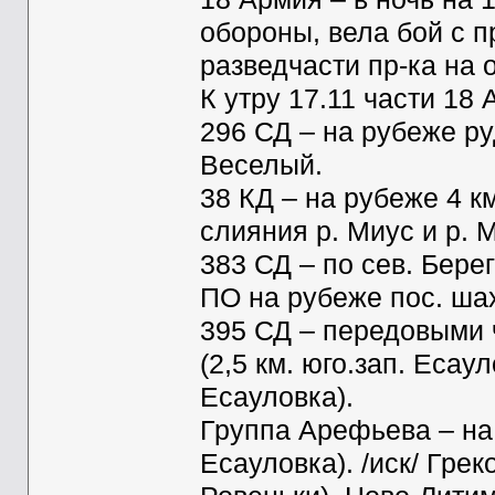
обороны, вела бой с п
разведчасти пр-ка на 
К утру 17.11 части 18 
296 СД – на рубеже ру
Веселый.
38 КД – на рубеже 4 к
слияния р. Миус и р. 
383 СД – по сев. Берег
ПО на рубеже пос. ша
395 СД – передовыми 
(2,5 км. юго.зап. Есаул
Есауловка).
Группа Арефьева – на р
Есауловка). /иск/ Грек