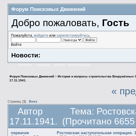
Форум Поисковых Движений
Добро пожаловать,
Гость
Пожалуйста,
войдите
или
зарегистрируйтесь
.
Войти
Новости:
НАЧАЛО
ПОМОЩЬ
ВОЙТИ
РЕГИСТРАЦИЯ
Форум Поисковых Движений
>
История и вопросы строительства Вооружённых 
17.11.1941.
« пр
Страниц: [
1
]
Вниз
Автор
Тема: Ростовск
17.11.1941. (Прочитано 6655
первачек
Ростовская наступательная операция. 17