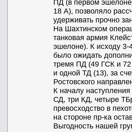
ПД (в первом эшелоне)
18 А), позволяло рассч
удерживать прочно за
На Шахтинском опера
танковая армия Клейст
эшелоне). К исходу 3
было ожидать дополни
тремя ПД (49 ГСК и 7
и одной ТД (13), за с
Ростовского направле
К началу наступления
СД, три КД, четыре ТБ
превосходство в пехот
на стороне пр-ка ост
Выгодность нашей гру