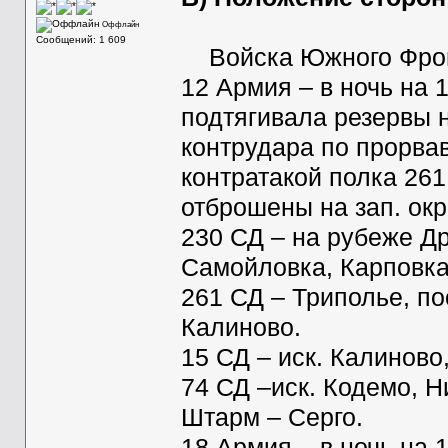
Оффлайн
Сообщений: 1 609
Войска Южного Фрон
12 Армия – в ночь на 
подтягивала резервы 
контрудара по прорвав
контратакой полка 26
отброшены на зап. окр
230 СД – на рубеже Др
Самойловка, Карповка
261 СД – Триполье, по
Калиново.
15 СД – иск. Калиново
74 СД –иск. Кодемо, Н
Штарм – Серго.
18 Армия – в ночь на 