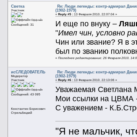
Светка
Re: Люди легенды: контр-адмирал Дани
(1902-1979)
Участник
«
Reply #5 :
13 Февраля 2010, 22:07:04 »
Оффлайн
И еще по внуку –
Ляшк
Сообщений: 31
"
Имел чин, условно р
Чин или звание? Я в э
был по званию полков
«
Последнее редактирование: 26 Февраля 2010, 14:
исСЛЕДОВАТЕЛЬ
Re: Люди легенды: контр-адмирал Дани
(1902-1979)
Модератор
Участник
«
Reply #6 :
13 Февраля 2010, 22:13:06 »
Уважаемая Светлана 
Оффлайн
Сообщений: 43 095
Мои ссылки на ЦВМА -
С уважением - К.Б.Ст
Константин Борисович
Стрельбицкий
"Я не мальчик, ч