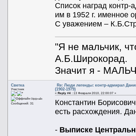
Список наград контр-
им в 1952 г. именное 
С уважением – К.Б.Ст
"Я не мальчик, ч
А.Б.Широкорад.
Значит я - МАЛЬЧ
Светка
Re: Люди легенды: контр-адмирал Дани
(1902-1979)
Участник
«
Reply #4 :
13 Февраля 2010, 22:00:07 »
Оффлайн
Константин Борисович,
Сообщений: 31
есть расхождения. Да
-
Выписке Центрально