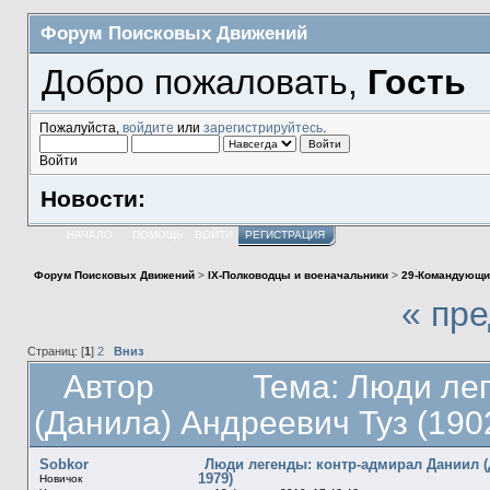
Форум Поисковых Движений
Добро пожаловать,
Гость
Пожалуйста,
войдите
или
зарегистрируйтесь
.
Войти
Новости:
НАЧАЛО
ПОМОЩЬ
ВОЙТИ
РЕГИСТРАЦИЯ
Форум Поисковых Движений
>
IX-Полководцы и военачальники
>
29-Командующи
« пр
Страниц: [
1
]
2
Вниз
Автор
Тема: Люди ле
(Данила) Андреевич Туз (190
Sobkor
Люди легенды: контр-адмирал Даниил (Д
1979)
Новичок