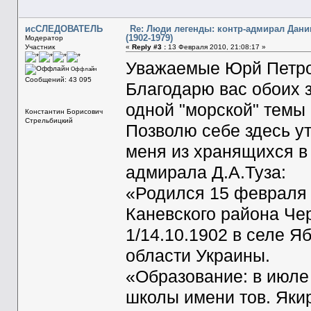
исСЛЕДОВАТЕЛЬ
Re: Люди легенды: контр-адмирал Дани
(1902-1979)
Модератор
Участник
«
Reply #3 :
13 Февраля 2010, 21:08:17 »
Уважаемые Юрй Петро
Оффлайн
Сообщений: 43 095
Благодарю вас обоих 
одной "морской" темы
Константин Борисович
Стрельбицкий
Позволю себе здесь у
меня из хранящихся в
адмирала Д.А.Туза:
«Родился 15 февраля 1
Каневского района Че
1/14.10.1902 в селе Я
области Украины.
«Образование: в июле
школы имени тов. Якир