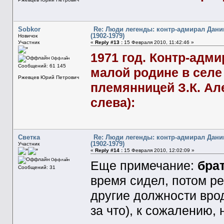
Sobkor
Re: Люди легенды: контр-адмирал Дани
(1902-1979)
Новичок
Участник
«
Reply #13 :
15 Февраля 2010, 11:42:46 »
1971 год. Контр-адмир
Оффлайн
Сообщений: 61 145
малой родине в селе
Ржевцев Юрий Петрович
племянницей З.К. Але
слева):
Светка
Re: Люди легенды: контр-адмирал Дани
(1902-1979)
Участник
«
Reply #14 :
15 Февраля 2010, 12:02:09 »
Оффлайн
Еще примечание:
бра
Сообщений: 31
время сидел, потом р
другие должности врод
за что), к сожалению, 