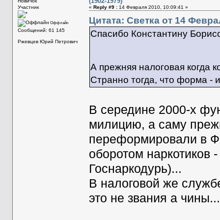
(1902-1979)
Новичок
Участник
«
Reply #9 :
14 Февраля 2010, 10:09:41 »
Цитата: Светка от 14 Феврал
Оффлайн
Сообщений: 61 145
Спасибо Константину Борисо
Ржевцев Юрий Петрович
А прежняя налоговая когда 
Странно тогда, что форма - и
В середине 2000-х фу
милицию, а саму пре
переформировали в Ф
оборотом наркотиков -
Госнаркодурь)...
В налоговой же службе
это не звания а чины...