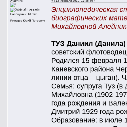
Участник
«
:
13 Февраля 2010, 17:46:46 »
Энциклопедическая с
Оффлайн
Сообщений: 61 145
биографических мате
Ржевцев Юрий Петрович
Михайловной Алейнико
ТУЗ Даниил (Данила) 
советский флотоводец,
Родился 15 февраля 19
Каневского района Чер
линии отца – цыган). 
Семья: супруга Туз (в
Михайловна (1902-1972
года рождения и Вале
Дмитрий 1929 года ро
Образование: в июле 