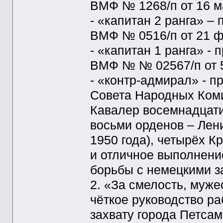
ВМФ № 1268/п от 16 м
- «капитан 2 ранга» –
ВМФ № 0516/п от 21 ф
- «капитан 1 ранга» -
ВМФ № № 02567/п от 5
- «контр-адмирал» - 
Совета Народных Коми
Кавалер восемнадцати 
восьми орденов – Лени
1950 года), четырёх К
и отличное выполнени
борьбы с немецкими за
2. «За смелость, муже
чёткое руководство р
захвату города Петса