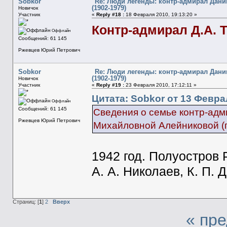
Sobkor
Re: Люди легенды: контр-адмирал Дани
(1902-1979)
Новичок
Участник
«
Reply #18 :
18 Февраля 2010, 19:13:20 »
Контр-адмирал Д.А. Т
Оффлайн
Сообщений: 61 145
Ржевцев Юрий Петрович
Sobkor
Re: Люди легенды: контр-адмирал Дани
(1902-1979)
Новичок
Участник
«
Reply #19 :
23 Февраля 2010, 17:12:11 »
Цитата: Sobkor от 13 Феврал
Оффлайн
Сообщений: 61 145
Сведения о семье контр-адм
Ржевцев Юрий Петрович
Михайловной Алейниковой (г.
1942 год. Полуостров 
А. А. Николаев, К. П. 
Страниц: [
1
]
2
Вверх
« пр