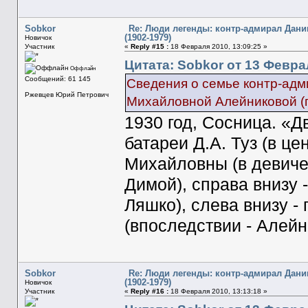
Sobkor
Re: Люди легенды: контр-адмирал Дани
(1902-1979)
Новичок
Участник
«
Reply #15 :
18 Февраля 2010, 13:09:25 »
Цитата: Sobkor от 13 Феврал
Оффлайн
Сообщений: 61 145
Сведения о семье контр-адм
Ржевцев Юрий Петрович
Михайловной Алейниковой (г.
1930 год, Сосница. «
батареи Д.А. Туз (в ц
Михайловны (в девичес
Димой), справа внизу 
Ляшко), слева внизу -
(впоследствии - Алей
Sobkor
Re: Люди легенды: контр-адмирал Дани
(1902-1979)
Новичок
Участник
«
Reply #16 :
18 Февраля 2010, 13:13:18 »