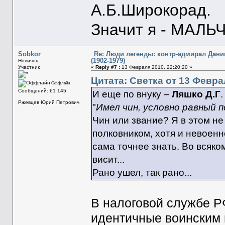
А.Б.Широкорад.
Значит я - МАЛЬЧ
Sobkor
Re: Люди легенды: контр-адмирал Дани
(1902-1979)
Новичок
Участник
«
Reply #7 :
13 Февраля 2010, 22:20:20 »
Цитата: Светка от 13 Феврал
Оффлайн
Сообщений: 61 145
И еще по внуку –
Ляшко Д.Г
.
Ржевцев Юрий Петрович
"
Имел чин, условно равный п
Чин или звание? Я в этом не
полковником, хотя и невоенн
сама точнее знать. Во всяко
висит...
Рано ушел, так рано...
В налоговой службе РФ
идентичные воинским 