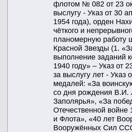
флотом № 082 от 23 окт
выслугу - Указ от 30 а
1954 года), орден Нах
чёткого и непрерывног
планомерную работу шт
Красной Звезды (1. «З
выполнение заданий 
1940 году» – Указ от 2
за выслугу лет - Указ 
медалей: «За воинску
со дня рождения В.И. 
Заполярья», «За побе
Отечественной войне 1
и Флота», «40 лет Во
Вооружённых Сил ССС