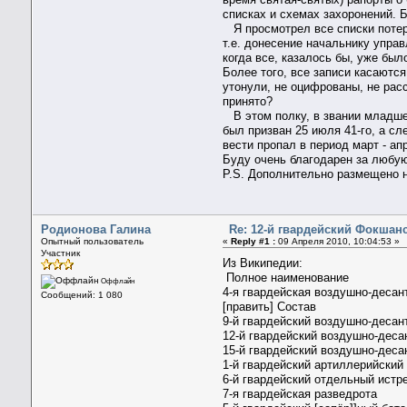
списках и схемах захоронений. 
Я просмотрел все списки потер
т.е. донесение начальнику упра
когда все, казалось бы, уже был
Более того, все записи касаются
утонули, не оцифрованы, не расс
принято?
В этом полку, в звании младшег
был призван 25 июля 41-го, а сл
вести пропал в период март - а
Буду очень благодарен за любу
P.S. Дополнительно размещено 
Родионова Галина
Re: 12-й гвардейский Фокшанс
Опытный пользователь
«
Reply #1 :
09 Апреля 2010, 10:04:53 »
Участник
Из Википедии:
Полное наименование
Оффлайн
4-я гвардейская воздушно-деса
Сообщений: 1 080
[править] Состав
9-й гвардейский воздушно-деса
12-й гвардейский воздушно-дес
15-й гвардейский воздушно-дес
1-й гвардейский артиллерийский
6-й гвардейский отдельный истр
7-я гвардейская разведрота