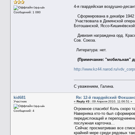
4-я гвардейская воздушно-десант
Оффлайн
Сообщений: 1 080
Сформирована в декабре 1942 г. 
Участвовала в Демянской операц
Ботошанской, Яссо-Кишинёвской
Дивизия награждена орд. Красно
Сов. Союза.
Литература: нет.
(Примечание: "мобильная" д
http://www.kz44.narod.ru/vdv_corp
С уважением, Галина.
kid681
Re: 12-й гвардейский Фокшанс
Участник
«
Reply #3 :
09 Апреля 2010, 11:06:51 »
Оффлайн
Огромное спасибо! Коль скоро т
Сообщений: 4
Наверняка кто-то был сформиров
передислокаций и переподчинени
послужная карточка…
Сейчас просматриваю все списки
крайней мере среди рядовых так