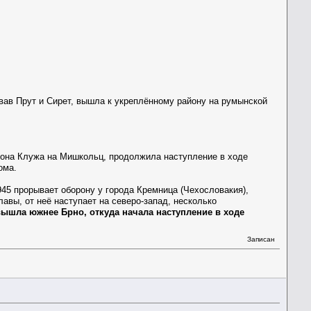
вав Прут и Сирет, вышла к укреплённому району на румынской
айона Клужа на Мишкольц, продолжила наступление в ходе
ома.
1945 прорывает оборону у города Кремница (Чехословакия),
лавы, от неё наступает на северо-запад, несколько
вышла южнее Брно, откуда начала наступление в ходе
Записан