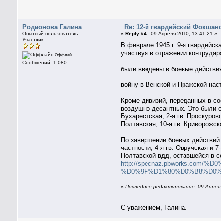
Родионова Галина
Re: 12-й гвардейский Фокшанс
Опытный пользователь
«
Reply #4 :
09 Апреля 2010, 13:41:21 »
Участник
В феврале 1945 г. 9-я гвардейс
участвуя в отражении контрудар
Оффлайн
Сообщений: 1 080
были введены в боевые действия
войну в Венской и Пражской нас
Кроме дивизий, переданных в со
воздушно-десантных. Это были с
Бухарестская, 2-я гв. Проскуровс
Полтавская, 10-я гв. Криворожск
По завершении боевых действий 
частности, 4-я гв. Овручская и 
Полтавской вдд, оставшейся в с
http://specnaz.pbworks.co
%D0%9F%D1%80%D0%B8%D0
«
Последнее редактирование: 09 Апреля
С уважением, Галина.