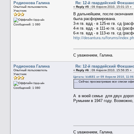
Родионова Галина
Re: 12-й гвардейский Фокшанс
Опытный пользователь
«
Reply #5 :
09 Апреля 2010, 15:01:15 »
Участник
В дальнейшем, после окончания 
была расформирована.
Оффлайн
3-я гв. вдд - в 125-ю гв. сд (ра
Сообщений: 1 080
4-я гв. вдд - в 111-ю гв. сд (рас
6-я гв. вдд - в 113-ю гв. сд (р
http://desantura.ru/forums/index.
С уважением, Галина.
Родионова Галина
Re: 12-й гвардейский Фокшанс
Опытный пользователь
«
Reply #6 :
09 Апреля 2010, 15:56:35 »
Участник
Цитата: kid681 от 09 Апреля 2010, 11:06
.... Сейчас просматриваю все списки офи
Оффлайн
Сообщений: 1 080
А в моей семье для двух дороги
Румынии в 1947 году. Возможно
С уважением, Галина.