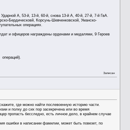
рной А, 53-й, 13-й, 60-й, снова 13-й А, 40-й, 27-й, 7-й ГвА.
ирско-Бердическовй, Корсунь-Шевченковской, Уманско-
тупательных операциях.
олдат и офицеров награждены орденами и медалями, 9 Героев
х операций).
Записан
дскажите, где можно найти послевоенную историю части.
зии и полку до сих пор засекречена или во время
цер пропасть бесследно, есть личное дело, в крайнем случае
ния ошибки в написании фамилии, может быть повезет, по