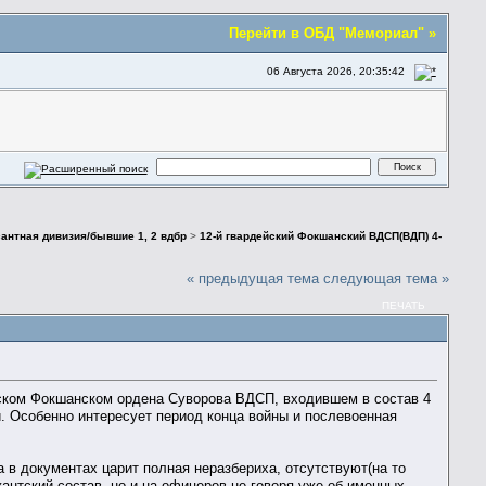
Перейти в ОБД "Мемориал" »
06 Августа 2026, 20:35:42
сантная дивизия/бывшие 1, 2 вдбр
>
12-й гвардейский Фокшанский ВДСП(ВДП) 4-
« предыдущая тема
следующая тема »
ПЕЧАТЬ
йском Фокшанском ордена Суворова ВДСП, входившем в состав 4
. Особенно интересует период конца войны и послевоенная
да в документах царит полная неразбериха, отсутствуют(на то
антский состав, но и на офицеров не говоря уже об именных