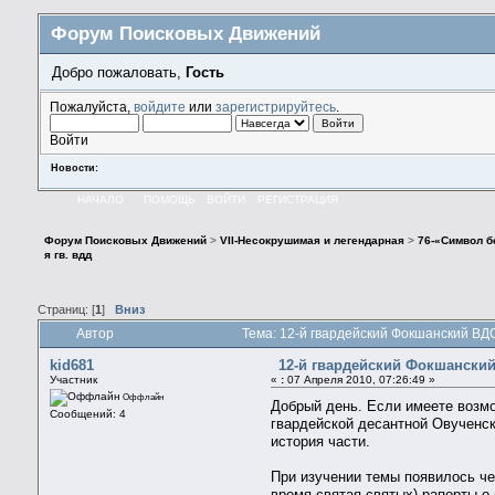
Форум Поисковых Движений
Добро пожаловать,
Гость
Пожалуйста,
войдите
или
зарегистрируйтесь
.
Войти
Новости:
НАЧАЛО
ПОМОЩЬ
ВОЙТИ
РЕГИСТРАЦИЯ
Форум Поисковых Движений
>
VII-Несокрушимая и легендарная
>
76-«Символ б
я гв. вдд
Страниц: [
1
]
Вниз
Автор
Тема: 12-й гвардейский Фокшанский ВДС
kid681
12-й гвардейский Фокшанский
Участник
«
:
07 Апреля 2010, 07:26:49 »
Оффлайн
Добрый день. Если имеете возм
Сообщений: 4
гвардейской десантной Овученск
история части.
При изучении темы появилось чет
время святая-святых) рапорты о