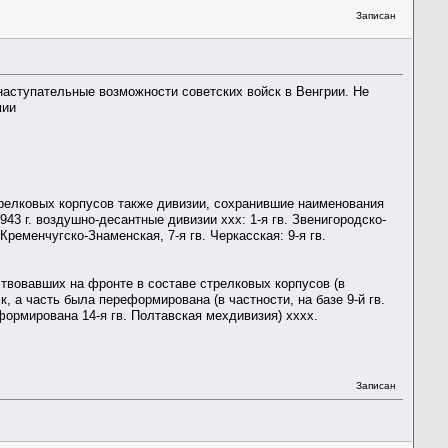
Записан
наступательные возможности советских войск в Венгрии. Не
мии
трелковых корпусов также дивизии, сохранившие наименования
3 г. воздушно-десантные дивизии ххх: 1-я гв. Звенигородско-
. Кременчугско-Знаменская, 7-я гв. Черкасская: 9-я гв.
твовавших на фронте в составе стрелковых корпусов (в
к, а часть была переформирована (в частности, на базе 9-й гв.
формирована 14-я гв. Полтавская мехдивизия) хххх.
Записан