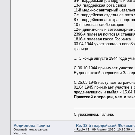
5-й гвардейский [сапёр]]ный бат
13-я гвардейская рота связи
11-й медико-санитарный батальо
7-я гвардейская отдельная рота
8-я гвардейская автотранспортна
10-я полевая хлебопекарня
12-й дивизионный ветеринарный 
2398-я полевая почтовая станци
1816-я полевая касса Госбанка
03.04.1944 участвовала в освоб
границе.
....С конца августа 1944 года у
С 06.10.1944 принимает участие
Будапештской операции и Западн
С 25.03.1945 наступает из район
01.04.1945 принимает участие в 
продвинувшись и выйдя к 15.04.
Пражской операции, чем и зак
С уважением, Галина.
Родионова Галина
Re: 12-й гвардейский Фокшанс
Опытный пользователь
«
Reply #2 :
09 Апреля 2010, 10:39:56 »
Участник