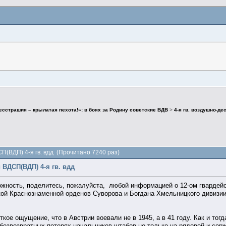
есстрашия – крылатая пехота!»: в боях за Родину советские ВДВ
>
4-я гв. воздушно-де
П(ВДП) 4-я гв. вдд (Прочитано 7240 раз)
 ВДСП(ВДП) 4-я гв. вдд
ожность, поделитесь, пожалуйста, любой информацией о 12-ом гварде
ой Краснознаменной орденов Суворова и Богдана Хмельницкого дивизии
кое ощущение, что в Австрии воевали не в 1945, а в 41 году. Как и тог
 безвозвратных потерях начальников штабов не только на рядовой и серж