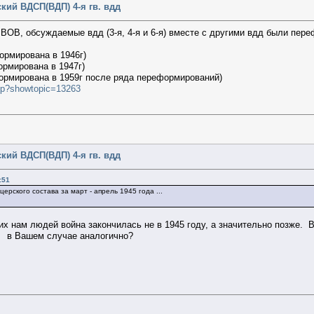
кий ВДСП(ВДП) 4-я гв. вдд
ВОВ, обсуждаемые вдд (3-я, 4-я и 6-я) вместе с другими вдд были пере
сформирована в 1946г)
формирована в 1947г)
асформирована в 1959г после ряда переформирований)
php?showtopic=13263
кий ВДСП(ВДП) 4-я гв. вдд
:51
церского состава за март - апрель 1945 года ...
х нам людей война закончилась не в 1945 году, а значительно позже. В
, в Вашем случае аналогично?