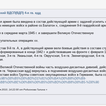
кий ВДСП(ВДП) 4-я гв. вдд
кая армия была введена в состав действующей армии с задачей усилить 
а немецких войск в районе оз.Балатон х, соединения 9-й гвардейской ар
 в середине марта 1945 г. и завершили Великую Отечественную
тупательных операциях хх.
став 9-й гв. А, в действующей армии вели боевые действия в составе с
формированные в конце 1942 г. и действовавшие на фронте с февраля 194
кая, 3-я гв. Уманьская, 4-я гв. Овручская, 5-я гв. Звенигородская, 6-я гв
ая.
Великой Отечественной войны часть воздушно-десантных дивизий, дейс
7-я гв. Черкасская вдд) вернулась в подчинение воздушно-десантных войс
оставе войск Группы советских оккупационных войск в Германии, была с
m/%D0%9B%D0%B5%D0%BD%D1%81%D0%BA%D0%B8%D0%B9-
%BB%D0%BE%D0%B6%D0%B5%D0%BD%D0%B8%D0%B5-%D0%90
 2010, 14:22:00 от Родионова Галина
»