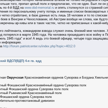
Больше того, пропал целый полк и предполагаю, что не один. Был ли он
ь по 4-й ВДД на
www.obd-memorial.ru
и опять столкнулся со странной сит
вления по персональному учету потерь и именные списки безвозвратных п
о четко отработано, в базе данных есть лишь 18 человек и то по спискам
 боев в Венгрии и Чехословакии, об Австрии вообще ни слова, как будто
икречены ар-хивы или в таких частях, четко не приписанных к какой-ниб
о лейтенанта, командиром взвода служил очень близкий мне человек. Хо
ед потерялся в марте 1945 года. На человека прошедшего всю войну в По
прель 1945 года" и все! А ведь это боевой офицер, четыре года защищав
ю информацию.
на
http://forum.patriotcenter.ru/index.php?topic=4012.0
кий ВДСП(ВДП) 4-я гв. вдд
нтная
Овручская
Краснознамённая орденов Суворова и Богдана Хмельни
нтный Фокшанский Краснознамённый ордена Суворова полк
антный Фокшанский ордена Суворова полк полк
антный Рымникский Краснознамённый полк
 Фокшанский ордена Суворова полк
ебительно-противотанковый дивизион