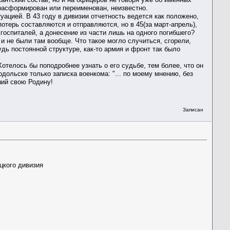
 расформирован или переименован, неизвестно.
уацией. В 43 году в дивизии отчетность ведется как положено,
отерь составляются и отправляются, но в 45(за март-апрель),
 госпиталей, а донесение из части лишь на одного погибшего?
 и не были там вообще. Что такое могло случиться, сгорели,
удь постоянной структуре, как-то армия и фронт так было
телось бы поподробнее узнать о его судьбе, тем более, что он
дольске только записка военкома: "... по моему мнению, без
ший свою Родину!
Записан
цкого дивизия