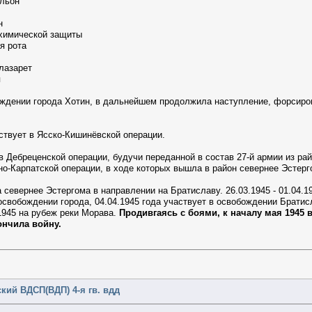
альон
н
 химической защиты
я рота
лазарет
я
ождении города Хотин, в дальнейшем продолжила наступление, форсиро
частвует в Ясско-Кишинёвской операции.
 в Дебреценской операции, будучи переданной в состав 27-й армии из р
о-Карпатской операции, в ходе которых вышла в район севернее Эстерг
а севернее Эстергома в направлении на Братиславу. 26.03.1945 - 01.04.
освобождении города, 04.04.1945 года участвует в освобождении Братис
1945 на рубеж реки Морава.
Продивгаясь с боями, к началу мая 1945 
ончила войну.
кий ВДСП(ВДП) 4-я гв. вдд