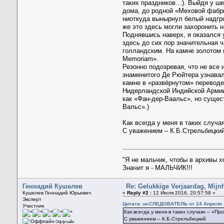
таких праздников…). Выйдя у ше
дома, до родной «Меховой фабри
ниоткуда вынырнул белый надгро
же это здесь могли захоронить 
Поднявшись наверх, я оказался у
здесь до сих пор значительная ч
голландским. На камне золотом горе
Memoriam».
Резонно подозревая, что не все
знаменитого Де Рюйтера узнавал
камне в «развёрнутом» переводе
Нидерландской Индийской Армии 
как «Фан-дер-Ваальс», но сущес
Вальс».)
Как всегда у меня в таких случ
С уважением – К.Б.Стрельбицки
"Я не мальчик, чтобы в архивы 
Значит я - МАЛЬЧИК!!!
Геннадий Кушелев
Re: Gelukkige Verjaardag, Mijn
Кушелев Геннадий Юрьевич
«
Reply #2 :
12 Июля 2016, 20:57:58 »
Эксперт
Цитата: исСЛЕДОВАТЕЛЬ от 24 Апреля 2
Участник
Как всегда у меня в таких случаях – «П
С уважением – К.Б.Стрельбицкий
Оффлайн