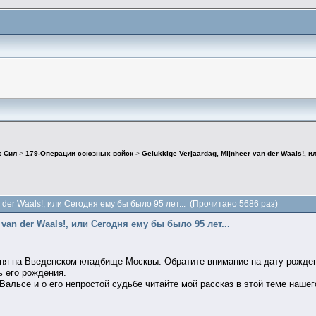
х Сил
>
179-Операции союзных войск
>
Gelukkige Verjaardag, Mijnheer van der Waals!, и
n der Waals!, или Сегодня ему бы было 95 лет... (Прочитано 5686 раз)
 van der Waals!, или Сегодня ему бы было 95 лет...
я на Введенском кладбище Москвы. Обратите внимание на дату рождения
ь его рождения.
альсе и о его непростой судьбе читайте мой рассказ в этой теме наше