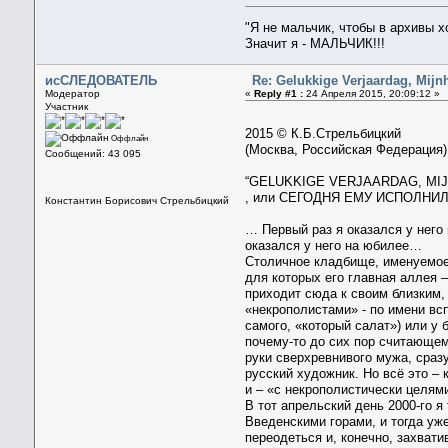
"Я не мальчик, чтобы в архивы 
Значит я - МАЛЬЧИК!!!
исСЛЕДОВАТЕЛЬ
Re: Gelukkige Verjaardag, Mijn
Модератор
«
Reply #1 :
24 Апреля 2015, 20:09:12 »
Участник
2015 © К.Б.Стрельбицкий
Оффлайн
(Москва, Российская Федерация)
Сообщений: 43 095
“GELUKKIGE VERJAARDAG, MI
, или СЕГОДНЯ ЕМУ ИСПОЛНИ
Константин Борисович Стрельбицкий
… Первый раз я оказался у него 
оказался у него на юбилее…
Столичное кладбище, именуемое
для которых его главная аллея 
приходит сюда к своим близким,
«некрополистами» - по имени вс
самого, «который салат») или у
почему-то до сих пор считающем
руки сверхревнивого мужа, сразу
русский художник. Но всё это – 
и – «с некрополистически целям
В тот апрельский день 2000-го 
Введенскими горами, и тогда уж
переодеться и, конечно, захват