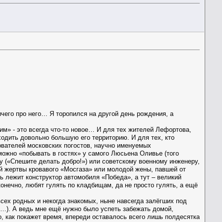
ничего про него… Я торопился на другой день рождения, а
» - это всегда что-то новое… И для тех жителей Лефортова,
ходить довольно большую его территорию. И для тех, кто
ователей московских погостов, научно именуемых
можно «побывать в гостях» у самого Люсьена Оливье (того
зу («Спешите делать добро!») или советскому военному инженеру,
й жертвы кровавого «Мосгаза» или молодой жены, павшей от
сь лежит конструктор автомобиля «Победа», а тут – великий
 конечно, любят гулять по кладбищам, да не просто гулять, а ещё
всех родных и некогда знакомых, ныне навсегда залёгших под
ёт…). А ведь мне ещё нужно было успеть забежать домой,
о, как покажет время, впереди оставалось всего лишь полдесятка