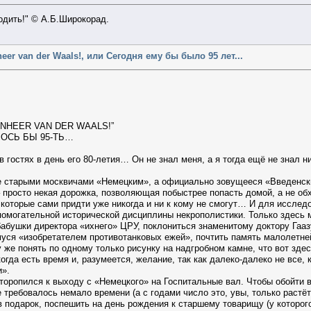
ходить!" © А.Б.Широкорад.
heer van der Waals!, или Сегодня ему бы было 95 лет...
JNHEER VAN DER WAALS!”
ЛОСЬ БЫ 95-ТЬ…
в гостях в день его 80-летия… Он не знал меня, а я тогда ещё не знал 
 старыми москвичами «Немецким», а официально зовущееся «Введенским
– просто некая дорожка, позволяющая побыстрее попасть домой, а не об
 которые сами придти уже никогда и ни к кому не смогут… И для исслед
помогательной исторической дисциплины некрополистики. Только здесь 
 бабушки директора «ихнего» ЦРУ, поклониться знаменитому доктору Гаа
уся «изобретателем противотанковых ежей», почтить память малолетне
 же понять по одному только рисунку на надгробном камне, что вот зде
когда есть время и, разумеется, желание, так как далеко-далеко не все,
и».
я торопился к выходу с «Немецкого» на Госпитальные вал. Чтобы обойти 
е требовалось немало времени (а с годами число это, увы, только раст
ив подарок, поспешить на день рождения к старшему товарищу (у которог