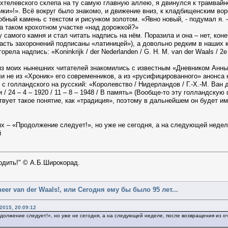
хтелевского склепа на ту самую главную аллею, я двинулся к трамвайн
ки»!». Всё вокруг было знакомо, и движение вниз, к кладбищенским вор
бный камень с текстом и рисунком золотом. «Явно новый, - подумал я. 
на таком крохотном участке «над дорожкой?»
 самого камня и стал читать надпись на нём. Поразила и она – нет, кон
асть захоронений подписаны «латиницей»), а довольно редким в наших кр
ла надпись: «Koninkrijk / der Nederlanden / G. H. M. van der Waals / 2e Lt I
 из моих нынешних читателей знакомились с известным «Дневником Анны 
и не из «Хроник» его современников, а из «русифицированного» анонса 
 с голландского на русский: «Королевство / Нидерландов / Г.-Х.-М. Ва
/ 24 – 4 – 1920 / 11 – 8 – 1948 / В память» (Вообще-то эту голландск
твует такое понятие, как «традиция», поэтому в дальнейшем он будет им
аях – «Продолжение следует!», но уже не сегодня, а на следующей неде
й
ходить!" © А.Б.Широкорад.
heer van der Waals!, или Сегодня ему бы было 95 лет...
015, 20:09:12
родолжение следует!», но уже не сегодня, а на следующей неделе, после возвращения из о