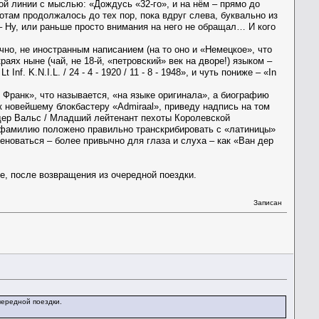
ой линии с мыслью: «Дождусь «32-го», и на нём – прямо до
отам продолжалось до тех пор, пока вдруг слева, буквально из
– Ну, или раньше просто внимания на него не обращал… И кого
ечно, не иностранным написанием (на то оно и «Немецкое», что
аях ныне (чай, не 18-й, «петровский» век на дворе!) языком –
nf. K.N.I.L. / 24 - 4 - 1920 / 11 - 8 - 1948», и чуть пониже – «In
Франк», что называется, «на языке оригинала», а биографию
к новейшему блокбастеру «Admiraal», приведу надпись на том
н дер Вальс / Младший лейтенант пехоты Королевской
ую фамилию положено правильно транскрибировать с «латиницы»
еноваться – более привычно для глаза и слуха – как «Ван дер
ле, после возвращения из очередной поездки.
Записан
чередной поездки.