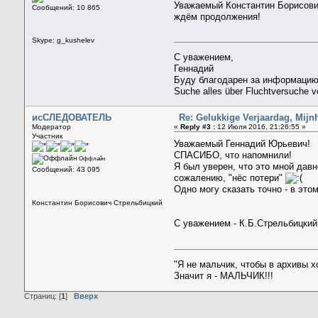
Уважаемый Константин Борисови
Сообщений: 10 865
ждём продолжения!
Skype: g_kushelev
С уважением,
Геннадий
Буду благодарен за информацию
Suche alles über Fluchtversuche 
исСЛЕДОВАТЕЛЬ
Re: Gelukkige Verjaardag, Mijn
Модератор
«
Reply #3 :
12 Июля 2016, 21:26:55 »
Участник
Уважаемый Геннадий Юрьевич!
СПАСИБО, что напомнили!
Оффлайн
Я был уверен, что это мной давн
Сообщений: 43 095
сожалению, "нёс потери"
Одно могу сказать точно - в это
Константин Борисович Стрельбицкий
С уважением - К.Б.Стрельбицкий
"Я не мальчик, чтобы в архивы 
Значит я - МАЛЬЧИК!!!
Страниц: [
1
]
Вверх