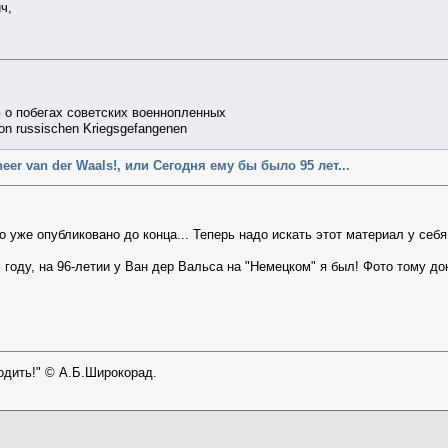
ч,
 о побегах советских военнопленных
von russischen Kriegsgefangenen
heer van der Waals!, или Сегодня ему бы было 95 лет...
о уже опубликовано до конца... Теперь надо искать этот материал у себ
м году, на 96-летии у Ван дер Вальса на "Немецком" я был! Фото тому 
ходить!" © А.Б.Широкорад.