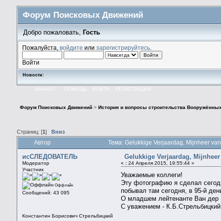
Форум Поисковых Движений
Добро пожаловать,
Гость
Пожалуйста,
войдите
или
зарегистрируйтесь
.
Войти
Новости:
НАЧАЛО
ПОМОЩЬ
ВОЙТИ
РЕГИСТРАЦИЯ
Форум Поисковых Движений
>
История и вопросы строительства Вооружённы
Страниц: [
1
]
Вниз
Автор
Тема: Gelukkige Verjaardag, Mijnheer va
исСЛЕДОВАТЕЛЬ
Gelukkige Verjaardag, Mijnheer
Модератор
«
:
24 Апреля 2015, 19:55:44 »
Участник
Уважаемые коллеги!
Эту фотографию я сделал сегодн
Оффлайн
побывал там сегодня, в 95-й ден
Сообщений: 43 095
О младшем лейтенанте Ван дер В
С уважением - К.Б.Стрельбицкий
Константин Борисович Стрельбицкий