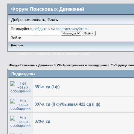
Форум Поисковых Движений
Добро пожаловать,
Гость
Пожалуйста,
войдите
или
зарегистрируйтесь
.
Войти
Новости:
НАЧАЛО
ПОМОЩЬ
ВОЙТИ
РЕГИСТРАЦИЯ
Форум Поисковых Движений
>
VII-Несокрушимая и легендарная
>
71-"Царица пол
Подразделы
351-я сд (I ф)
397-я сд (II ф)/бывшая 422 сд (I ф)
379-я сд