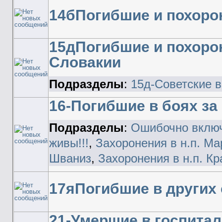
14бПогибшие и похоро
15дПогибшие и похоро
Словакии
Подразделы
:
15д-Советские в
16-Погибшие в боях з
Подразделы
:
Ошибочно включ
живы!!!
,
Захоронения в н.п. М
Шваниз
,
Захоронения в н.п. Кр
17яПогибшие в других 
21-Умершие в госпитал