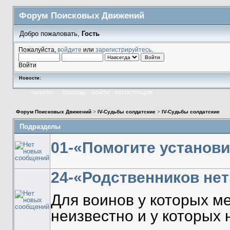
Форум Поисковых Движений
Добро пожаловать,
Гость
Пожалуйста,
войдите
или
зарегистрируйтесь
.
Войти
Новости:
НАЧАЛО
ПОМОЩЬ
ВОЙТИ
РЕГИСТРАЦИЯ
Форум Поисковых Движений
>
IV-Судьбы солдатские
>
IV-Судьбы солдатские
Подразделы
01-«Помогите установи
24-«Родственников нет
Для воинов у которых м
неизвестно и у которых 