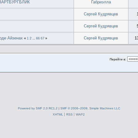
в ВАРТБУРГБЛИК
Габриэлла
Сергей Кудрявцев
Сергей Кудрявцев
оде Айзенах
Сергей Кудрявцев
1
«
1
2
...
66
67
»
Перейти в:
Powered by SMF 2.0 RC1.2
|
SMF © 2006–2009, Simple Machines LLC
XHTML
RSS
WAP2