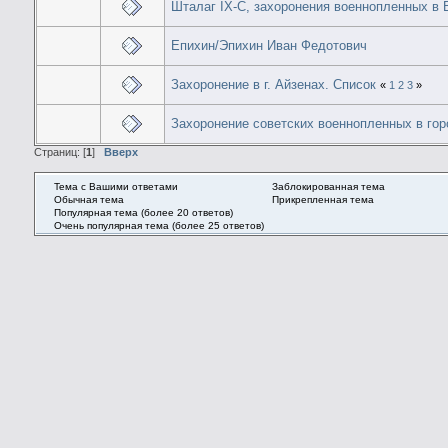
Шталаг IX-C, захоронения военнопленных 
Епихин/Эпихин Иван Федотович
Захоронение в г. Айзенах. Список
«
1
2
3
»
Захоронение советских военнопленных в гор
Страниц: [
1
]
Вверх
Тема с Вашими ответами
Заблокированная тема
Обычная тема
Прикрепленная тема
Популярная тема (более 20 ответов)
Очень популярная тема (более 25 ответов)