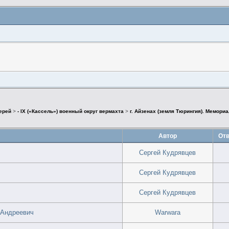
герей
>
- IX («Кассель») военный округ вермахта
>
г. Айзенах (земля Тюрингия). Мемори
Автор
Отв
Сергей Кудрявцев
Сергей Кудрявцев
Сергей Кудрявцев
 Андреевич
Warwara