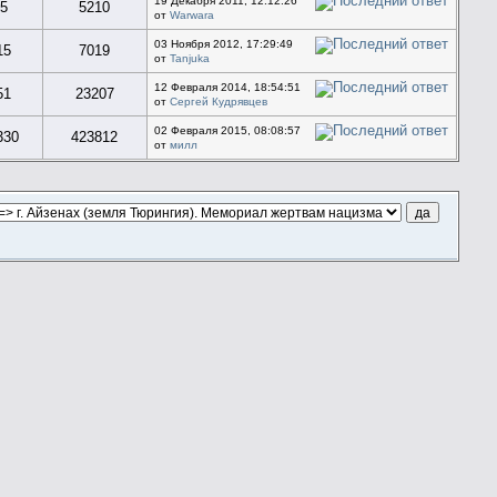
19 Декабря 2011, 12:12:26
5
5210
от
Warwara
03 Ноября 2012, 17:29:49
15
7019
от
Tanjuka
12 Февраля 2014, 18:54:51
51
23207
от
Сергей Кудрявцев
02 Февраля 2015, 08:08:57
330
423812
от
милл