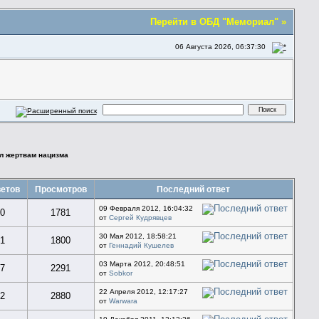
Перейти в ОБД "Мемориал" »
06 Августа 2026, 06:37:30
ал жертвам нацизма
етов
Просмотров
Последний ответ
09 Февраля 2012, 16:04:32
0
1781
от
Сергей Кудрявцев
30 Мая 2012, 18:58:21
1
1800
от
Геннадий Кушелев
03 Марта 2012, 20:48:51
7
2291
от
Sobkor
22 Апреля 2012, 12:17:27
2
2880
от
Warwara