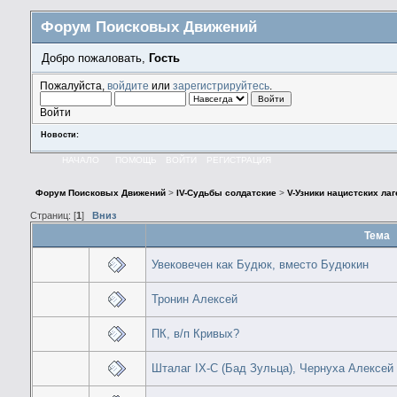
Форум Поисковых Движений
Добро пожаловать,
Гость
Пожалуйста,
войдите
или
зарегистрируйтесь
.
Войти
Новости:
НАЧАЛО
ПОМОЩЬ
ВОЙТИ
РЕГИСТРАЦИЯ
Форум Поисковых Движений
>
IV-Судьбы солдатские
>
V-Узники нацистских ла
Страниц: [
1
]
Вниз
Тема
Увековечен как Будюк, вместо Будюкин
Тронин Алексей
ПК, в/п Кривых?
Шталаг IX-C (Бад Зульца), Чернуха Алексей