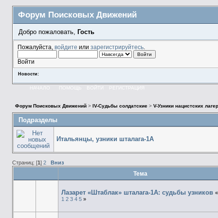
Форум Поисковых Движений
Добро пожаловать,
Гость
Пожалуйста,
войдите
или
зарегистрируйтесь
.
Войти
Новости:
НАЧАЛО
ПОМОЩЬ
ВОЙТИ
РЕГИСТРАЦИЯ
Форум Поисковых Движений
>
IV-Судьбы солдатские
>
V-Узники нацистских лаге
Подразделы
Итальянцы, узники шталага-1А
Страниц: [
1
]
2
Вниз
Тема
Лазарет «Штаблак» шталага-1А: судьбы узников
«
1
2
3
4
5
»