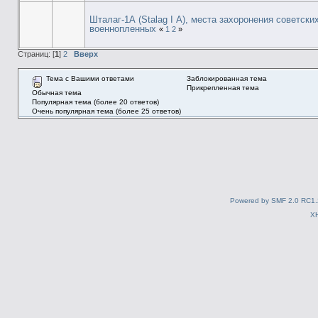
Шталаг-1А (Stalag I А), места захоронения советски
военнопленных
«
1
2
»
Страниц: [
1
]
2
Вверх
Тема с Вашими ответами
Заблокированная тема
Прикрепленная тема
Обычная тема
Популярная тема (более 20 ответов)
Очень популярная тема (более 25 ответов)
Powered by SMF 2.0 RC1.
X