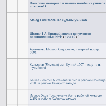
Воинский мемориал в память погибших узников
шталага-1А
Stalag I A/шталаг-1Б: судьбы узников
Шталаг 1-А. Краткий анализ документов
военнопленных №№
«
1
2
3
4
5
»
Артеменко Михаил Сидорович, лагерный номер:
3891
Кульдеев (Елубаев) имя Кунтай 1907 г, ищут в п.
Фурманово
Башев Леонтий Михайлович был в рабочей команде
2/203 в районе Хайнрихсвальде
Иванов Яков Трофимович был в рабочей команде
2/203 в районе Хайнрихсвальде