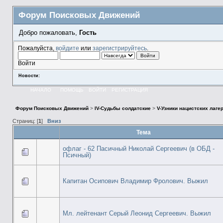
Форум Поисковых Движений
Добро пожаловать,
Гость
Пожалуйста,
войдите
или
зарегистрируйтесь
.
Войти
Новости:
НАЧАЛО
ПОМОЩЬ
ВОЙТИ
РЕГИСТРАЦИЯ
Форум Поисковых Движений
>
IV-Судьбы солдатские
>
V-Узники нацистских лаге
Страниц: [
1
]
Вниз
Тема
офлаг - 62 Пасичный Николай Сергеевич (в ОБД -
Псичный)
Капитан Осипович Владимир Фролович. Выжил
Мл. лейтенант Серый Леонид Сергеевич. Выжил