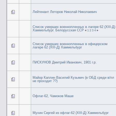
Лейтенант Леторов Николай Николаевич
Список умерших военнопленных в лагере 62 (XIII-Д)
Хаммельбург. Белорусская ССР
«
1
2
3
4
»
Список умерших военнопленных в офицерском
лагере 62 (XIII-Д) Хаммельбург
ПИСКУНОВ Дмитрий Иванович, 1901 г.р.
Майор Каплин Василий Кузьмич (в ОБД среди в/пл
не проходит ??)
Офлаг-62, Чамоков Маше
Мухин Сергей из офлаг-62 (XIII-Д) Хаммельбург