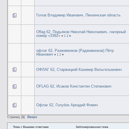
Голов Владимир Иванович, Пензенская область
Oflag 62, Подьяков Николай Николаевич, лагерный
номер «3392»
«
1
2
»
офлаг 62, Разживенков (Радживенков) Пётр
Иванович
«
1
2
»
ОФЛАГ 62, Старжицкий Казимир Вильгельмович
OFLAG 62, Исаков Константин Степанович
Офлаг 62, Голубок Аркадий Фомич
Страниц: [
1
]
Вверх
Тема с Вашими ответами
Заблокированная тема