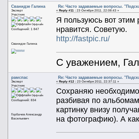
Сванидзе Галина
Re: Часто задаваемые вопросы. "Подска
Эксперт
«
Reply #11 :
23 Октября 2011, 22:08:43 »
Участник
Я пользуюсь вот этим 
Оффлайн
нравится. Советую.
Сообщений: 1 847
http://fastpic.ru/
Сванидзе Галина
С уважением, Га
рамспас
Re: Часто задаваемые вопросы. "Подска
Эксперт
«
Reply #12 :
23 Октября 2011, 22:37:11 »
Участник
Сохраняю необходимо
Оффлайн
разбивая по альбомам 
Сообщений: 834
картинку внизу получ
Горбачев Александр
на фотографию). А как
Васильевич