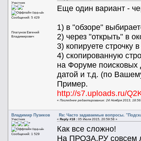
Участник
Еще один вариант - ч
Оффлайн
Сообщений: 5 429
1) в "обзоре" выбирае
Платунов Евгений
2) через "открыть" в о
Владимирович
3) копируете строчку 
4) скопированную стр
на Форуме поисковых 
датой и т.д. (по Ваше
Пример.
http://s7.uploads.ru/Q2
«
Последнее редактирование: 24 Ноября 2013, 18:5
Владимир Пузиков
Re: Часто задаваемые вопросы. "Подска
Участник
«
Reply #18 :
05 Июля 2015, 20:59:58 »
Как все сложно!
Оффлайн
Сообщений: 1 529
На ПРОЗА.РУ совсем л