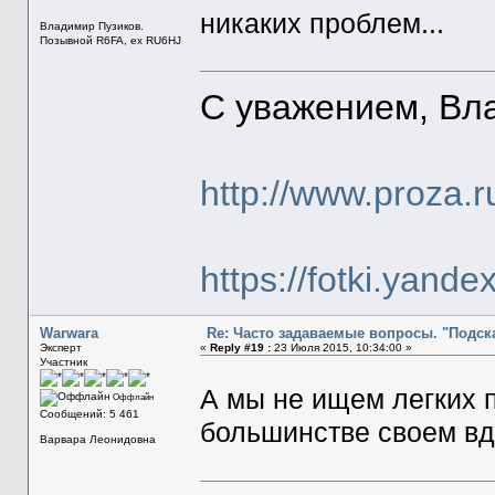
никаких проблем...
Владимир Пузиков.
Позывной R6FA, ex RU6HJ
С уважением, Вл
http://www.proza.r
https://fotki.yand
Warwara
Re: Часто задаваемые вопросы. "Подска
Эксперт
«
Reply #19 :
23 Июля 2015, 10:34:00 »
Участник
А мы не ищем легких 
Оффлайн
Сообщений: 5 461
большинстве своем в
Варвара Леонидовна