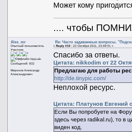
Может кому пригодится..
.... чтобы ПОМН
Alex_mr
Re: Часто задаваемые вопросы. "Подска
Опытный пользователь
«
Reply #10 :
22 Октября 2011, 23:49:51 »
Участник
Спасибо за ответы.
Оффлайн
Цитата: nikkodim от 22 Октя
Сообщений: 832
Предлагаю для работы рес
Миронов Александр
Александрович
http://de.tinypic.com/
Неплохой ресурс.
Цитата: Платунов Евгений о
Если Вы попробуете на Фор
здесь через radikal.ru), то в
виден код.