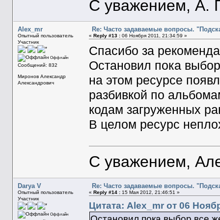
С уважением, А. 
Alex_mr
Re: Часто задаваемые вопросы. "Подска
Опытный пользователь
«
Reply #13 :
06 Ноября 2011, 21:34:59 »
Участник
Спасибо за рекоменда
Оффлайн
Остановил пока выбор 
Сообщений: 832
на этом ресурсе появ
Миронов Александр
Александрович
разбивкой по альбома
кодам загруженных ра
В целом ресурс непло
С уважением, Ал
Darya V
Re: Часто задаваемые вопросы. "Подска
Опытный пользователь
«
Reply #14 :
15 Мая 2012, 21:46:51 »
Участник
Цитата: Alex_mr от 06 Ноябр
Оффлайн
Остановил пока выбор все же 