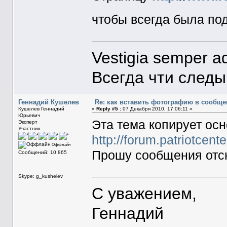
чтобы всегда была по
Vestigia semper a
Всегда чти след
Геннадий Кушелев
Re: как вставить фотографию в сообще
Кушелев Геннадий
«
Reply #5 :
07 Декабря 2010, 17:06:11 »
Юрьевич
Эта тема копирует ос
Эксперт
Участник
http://forum.patriotcen
Оффлайн
Прошу сообщения отсю
Сообщений: 10 865
Skype: g_kushelev
С уважением,
Геннадий