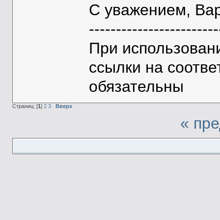
С уважением, Ва
------------------------
При использован
ссылки на соотве
обязательны
Страниц: [
1
]
2
3
Вверх
« пр