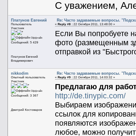
С уважением, Ал
Платунов Евгений
Re: Часто задаваемые вопросы. "Подска
Пользователь
«
Reply #8 :
22 Октября 2011, 13:48:00 »
Участник
Если Вы попробуете н
Оффлайн
фото (размещенным здес
Сообщений: 5 429
отправкой из "Быстрого
Платунов Евгений
Владимирович
nikkodim
Re: Часто задаваемые вопросы. "Подска
Опытный пользователь
«
Reply #9 :
22 Октября 2011, 14:03:32 »
Участник
Предлагаю для рабо
Оффлайн
http://de.tinypic.com/
Сообщений: 3 367
Выбираем изображение
Дмитрий Костоваров
ссылок для копирован
появляются изображен
любое, можно получит