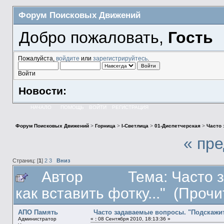
Форум Поисковых Движений
Добро пожаловать,
Гость
Пожалуйста,
войдите
или
зарегистрируйтесь
.
Войти
Новости:
НАЧАЛО
ПОМОЩЬ
ВОЙТИ
РЕГИСТРАЦИЯ
Форум Поисковых Движений
>
Горница
>
I-Светлица
>
01-Диспетчерская
>
Часто 
« пр
Страниц: [
1
]
2
3
Вниз
Автор
Тема: Часто 
как вставить фотку..." (Проч
АПО Память
Часто задаваемые вопросы. "Подскажите
Администратор
«
:
08 Сентября 2010, 18:13:36 »