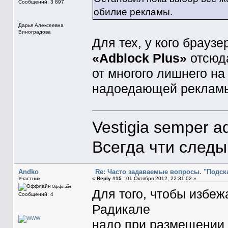
Сообщений: 3 897
обилие рекламы.
Дарья Алексеевна
Виноградова
Для тех, у кого браузе
«Adblock Plus»
отсюд
от многого лишнего на 
надоедающей рекламы
Vestigia semper a
Всегда чти след
Andko
Re: Часто задаваемые вопросы. "Подска
Участник
«
Reply #15 :
01 Октября 2012, 22:31:02 »
Оффлайн
Для того, чтобы избеж
Сообщений: 4
Радикале
надо при размещении 