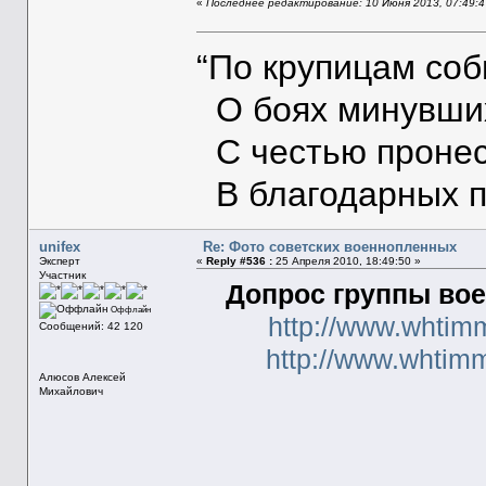
«
Последнее редактирование: 10 Июня 2013, 07:49:47
“По крупицам со
О боях минувших
С честью пронес
В благодарных п
unifex
Re: Фото советских военнопленных
Эксперт
«
Reply #536 :
25 Апреля 2010, 18:49:50 »
Участник
Допрос группы вое
Оффлайн
http://www.whtim
Сообщений: 42 120
http://www.whtim
Алюсов Алексей
Михайлович