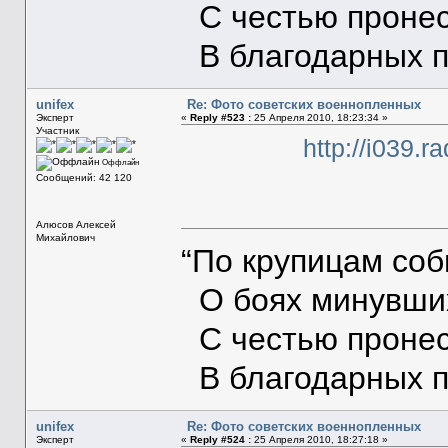
С честью пронес
В благодарных п
unifex
Re: Фото советских военнопленных
Эксперт
«
Reply #523 :
25 Апреля 2010, 18:23:34 »
Участник
http://i039.r
Оффлайн
Сообщений: 42 120
Алюсов Алексей
Михайлович
“По крупицам со
О боях минувших
С честью пронес
В благодарных п
unifex
Re: Фото советских военнопленных
Эксперт
«
Reply #524 :
25 Апреля 2010, 18:27:18 »