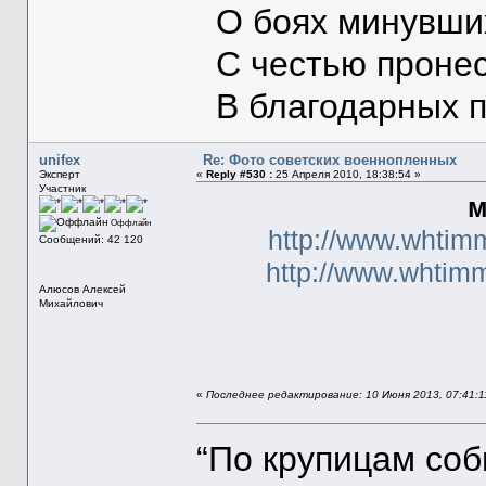
О боях минувших
С честью пронес
В благодарных п
unifex
Re: Фото советских военнопленных
Эксперт
«
Reply #530 :
25 Апреля 2010, 18:38:54 »
Участник
м
Оффлайн
http://www.whtim
Сообщений: 42 120
http://www.whtim
Алюсов Алексей
Михайлович
«
Последнее редактирование: 10 Июня 2013, 07:41:11
“По крупицам со