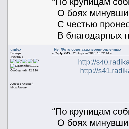
“По крупицам со
О боях минувших
С честью пронес
В благодарных п
unifex
Re: Фото советских военнопленных
Эксперт
«
Reply #522 :
25 Апреля 2010, 18:22:14 »
Участник
http://s40.radi
Оффлайн
http://s41.radi
Сообщений: 42 120
Алюсов Алексей
Михайлович
“По крупицам со
О боях минувших