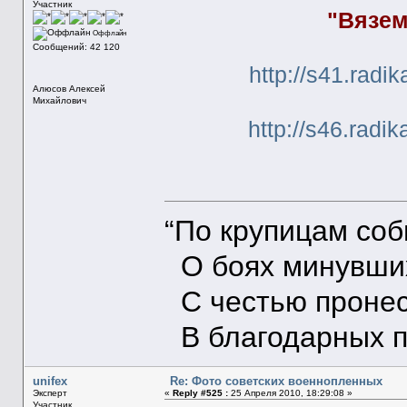
Участник
"Вязем
Оффлайн
Сообщений: 42 120
http://s41.radi
Алюсов Алексей
Михайлович
http://s46.radi
“По крупицам со
О боях минувших
С честью пронес
В благодарных п
unifex
Re: Фото советских военнопленных
Эксперт
«
Reply #525 :
25 Апреля 2010, 18:29:08 »
Участник