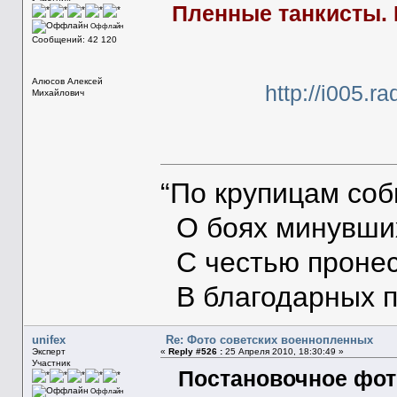
Пленные танкисты. 
Оффлайн
Сообщений: 42 120
Алюсов Алексей
http://i005.r
Михайлович
“По крупицам со
О боях минувших
С честью пронес
В благодарных п
unifex
Re: Фото советских военнопленных
Эксперт
«
Reply #526 :
25 Апреля 2010, 18:30:49 »
Участник
Постановочное фот
Оффлайн