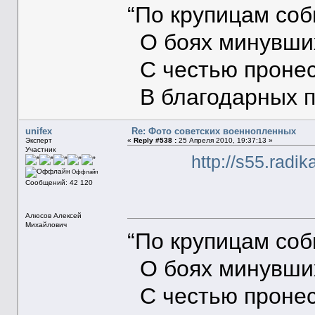
“По крупицам со
О боях минувших
С честью пронес
В благодарных п
unifex
Re: Фото советских военнопленных
Эксперт
«
Reply #538 :
25 Апреля 2010, 19:37:13 »
Участник
http://s55.radi
Оффлайн
Сообщений: 42 120
Алюсов Алексей
Михайлович
“По крупицам со
О боях минувших
С честью пронес