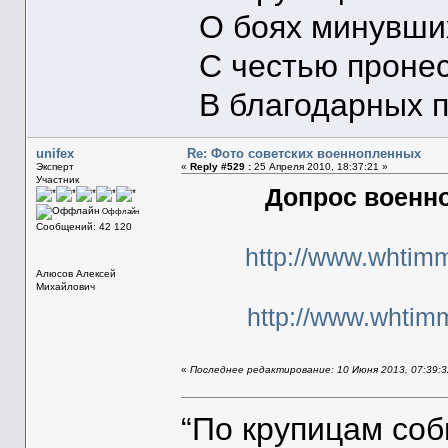
О боях минувших
С честью пронес
В благодарных п
unifex
Re: Фото советских военнопленных
Эксперт
«
Reply #529 :
25 Апреля 2010, 18:37:21 »
Участник
Допрос военно
Оффлайн
Сообщений: 42 120
http://www.whtim
Алюсов Алексей
Михайлович
http://www.whtim
«
Последнее редактирование: 10 Июня 2013, 07:39:32
“По крупицам со