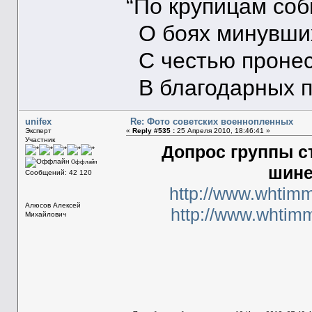
“По крупицам со
О боях минувших
С честью пронес
В благодарных п
unifex
Re: Фото советских военнопленных
Эксперт
«
Reply #535 :
25 Апреля 2010, 18:46:41 »
Участник
Допрос группы с
Оффлайн
шине
Сообщений: 42 120
http://www.whtim
Алюсов Алексей
http://www.whtim
Михайлович