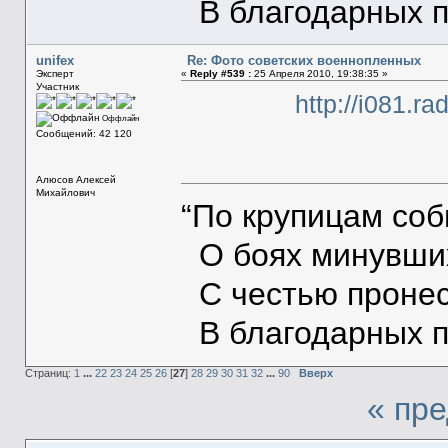
В благодарных п
unifex
Re: Фото советских военнопленных
Эксперт
«
Reply #539 :
25 Апреля 2010, 19:38:35 »
Участник
http://i081.r
Оффлайн
Сообщений: 42 120
Алюсов Алексей
Михайлович
“По крупицам со
О боях минувших
С честью пронес
В благодарных п
Страниц:
1
...
22
23
24
25
26
[
27
]
28
29
30
31
32
...
90
Вверх
« пр