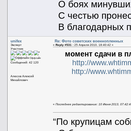
О боях минувших
С честью пронес
В благодарных п
unifex
Re: Фото советских военнопленных
Эксперт
«
Reply #531 :
25 Апреля 2010, 18:40:42 »
Участник
момент сдачи в п
Оффлайн
http://www.whtim
Сообщений: 42 120
http://www.whtim
Алюсов Алексей
Михайлович
«
Последнее редактирование: 10 Июня 2013, 07:42:44
“По крупицам со