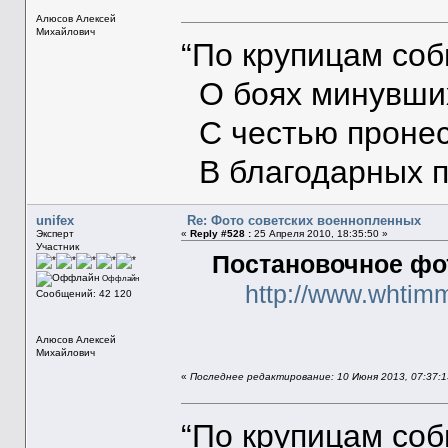
Алюсов Алексей
Михайлович
“По крупицам со
О боях минувших
С честью пронес
В благодарных п
unifex
Re: Фото советских военнопленных
Эксперт
«
Reply #528 :
25 Апреля 2010, 18:35:50 »
Участник
Постановочное фо
Оффлайн
http://www.whtim
Сообщений: 42 120
Алюсов Алексей
Михайлович
«
Последнее редактирование: 10 Июня 2013, 07:37:13
“По крупицам со