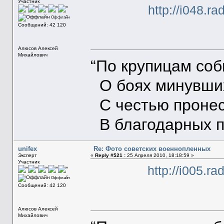
Участник
http://i048.r
Оффлайн
Сообщений: 42 120
Алюсов Алексей
Михайлович
“По крупицам со
О боях минувших
С честью пронес
В благодарных п
unifex
Re: Фото советских военнопленных
Эксперт
«
Reply #521 :
25 Апреля 2010, 18:18:59 »
Участник
http://i005.r
Оффлайн
Сообщений: 42 120
Алюсов Алексей
Михайлович