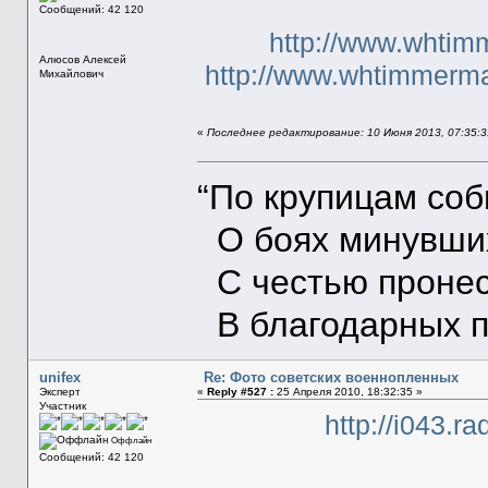
Сообщений: 42 120
http://www.whtim
Алюсов Алексей
http://www.whtimmerma
Михайлович
«
Последнее редактирование: 10 Июня 2013, 07:35:31
“По крупицам со
О боях минувших
С честью пронес
В благодарных п
unifex
Re: Фото советских военнопленных
Эксперт
«
Reply #527 :
25 Апреля 2010, 18:32:35 »
Участник
http://i043.r
Оффлайн
Сообщений: 42 120