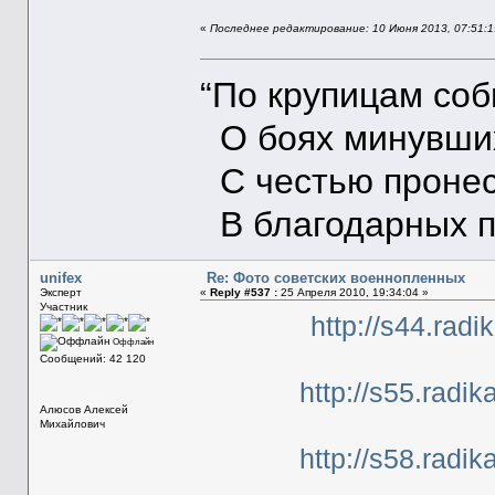
«
Последнее редактирование: 10 Июня 2013, 07:51:19
“По крупицам со
О боях минувших
С честью пронес
В благодарных п
unifex
Re: Фото советских военнопленных
Эксперт
«
Reply #537 :
25 Апреля 2010, 19:34:04 »
Участник
http://s44.radi
Оффлайн
Сообщений: 42 120
http://s55.radi
Алюсов Алексей
Михайлович
http://s58.radi