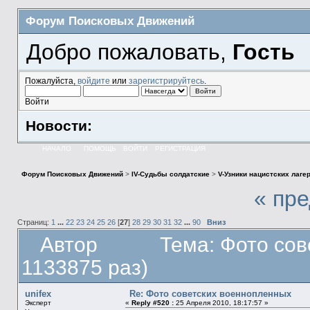
Форум Поисковых Движений
Добро пожаловать,
Гость
Пожалуйста,
войдите
или
зарегистрируйтесь
.
Войти
Новости:
НАЧАЛО
ПОМОЩЬ
ВОЙТИ
РЕГИСТРАЦИЯ
Форум Поисковых Движений
>
IV-Судьбы солдатские
>
V-Узники нацистских лаге
« пр
Страниц:
1
...
22
23
24
25
26
[
27
]
28
29
30
31
32
...
90
Вниз
Автор
Тема: Фото со
1133875 раз)
unifex
Re: Фото советских военнопленных
Эксперт
«
Reply #520 :
25 Апреля 2010, 18:17:57 »