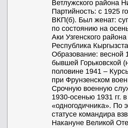
Ветлужского района Н
Партийность: с 1925 г
ВКП(б). Был женат: с
по состоянию на осен
Аки Узгенского район
Республика Кыргызста
Образование: весной 
бывшей Горьковской (н
половине 1941 – Курс
при Фрунзенском воен
Срочную военную слу
1930-осенью 1931 гг. 
«одногодичника». По 
статусе командира взв
Накануне Великой Оте