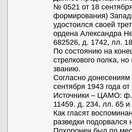
№ 0521 от 18 сентября
формирования) Западн
удостоился своей трет
ордена Александра Нев
682526, д. 1742, лл. 1
По состоянию на конец
стрелкового полка, но
званию.
Согласно донесениям 
сентября 1943 года о
Источники – ЦАМО: ф. 33
11459. д. 234, лл. 65 и
Как гласят воспомина
разведки подорвался
Похоронен был по мест