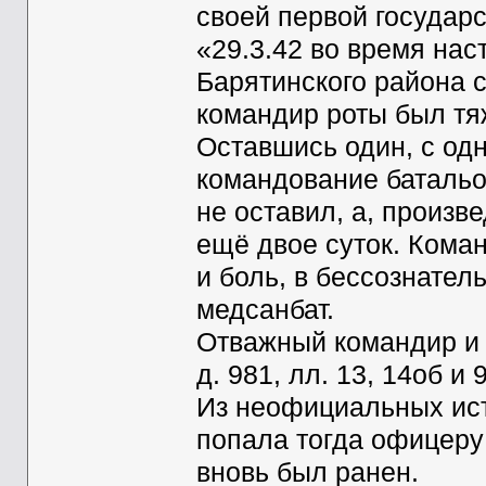
своей первой государс
«29.3.42 во время на
Барятинского района 
командир роты был тя
Оставшись один, с од
командование батальо
не оставил, а, произв
ещё двое суток. Кома
и боль, в бессознател
медсанбат.
Отважный командир и т
д. 981, лл. 13, 14об и 
Из неофициальных ист
попала тогда офицеру 
вновь был ранен.