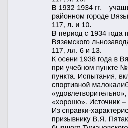
В 1932-1934 гг. – уча
районном городе Вязьм
117, л. и 10.
В период с 1934 года 
Вяземского льнозавода.
117, лл. 6 и 13.
К осени 1938 года в В
при учебном пункте № 
пункта. Испытания, в
спортивной малокалиб
«удовлетворительно»,
«хорошо». Источник – Р
Из справки-характерис
призывнику В.Я. Пята
бывшего Тумановского