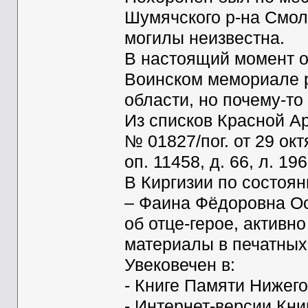
Шумячского р-на Смол
могилы неизвестна.
В настоящий момент 
Воинском мемориале 
области, но почему-то
Из списков Красной 
№ 01827/пог. от 29 ок
оп. 11458, д. 66, л. 196
В Киргизии по состоян
– Фаина Фёдоровна Ос
об отце-герое, активн
материалы в печатных
Увековечен в:
- Книге Памяти Нижегор
- Интернет-версии Кн