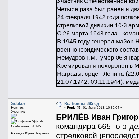
Участник Отечественной войн
Четыре раза был ранен и два
24 февраля 1942 года полко
стрелковой дивизии 10-й арми
С 26 марта 1943 года - кома
В 1945 году генерал-майор 
военно-юридического состав
Немудров Г.М. умер 06 янва
Кремирован и похоронен в М
Награды: орден Ленина (22.0
21.07.1942, 03.11.1944), мед
Sobkor
Re: Воины 385 сд
Новичок
«
Reply #5 :
01 Июня 2013, 10:36:04 »
Участник
БРИЛЁВ Иван Григорь
Оффлайн
командира 665-го отде
Сообщений: 61 145
Ржевцев Юрий Петрович
стрелковой (впоследс