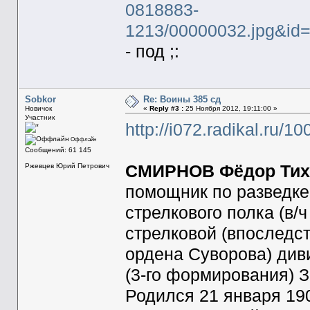
0818883-
1213/00000032.jpg&i
- под ;:
Sobkor
Re: Воины 385 сд
Новичок
«
Reply #3 :
25 Ноября 2012, 19:11:00 »
Участник
http://i072.radikal.ru/
Оффлайн
Сообщений: 61 145
Ржевцев Юрий Петрович
СМИРНОВ Фёдор Тихон
помощник по разведке
стрелкового полка (в/
стрелковой (впоследс
ордена Суворова) диви
(3-го формирования) З
Родился 21 января 19