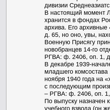
дивизии Среднеазиатск
В настоящий момент Л
хранится в фондах Ро
архива. Его архивные 
д. 65, но оно, увы, н
Военную Присягу прин
новобранцев 14-го отд
РГВА: ф. 2406, оп. 1, д.
В декабре 1939-начале
младшего комсостава 1
ноября 1940 года на 
с последующим произ
– РГВА: ф. 2406, оп. 1, 
По выпуску назначен 
учебного взвода (он ж