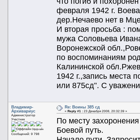
что погиб и похоронен
февраля 1942 г. Воева
дер.Нечаево нет в Мц
И вторая просьба : по
мужа Соловьева Ивана
Воронежской обл.,Рове
по воспоминаниям род
Калининской обл.Ржевс
1942 г.,запись места 
или 875сд". С уважен
Владимир-
Re: Воины 385 сд
Архивариус
«
Reply #1 :
23 Декабря 2008, 20:32:39 »
Администратор
По месту захоронения
Участник
Боевой путь.
Оффлайн
Сообщений: 9 798
Начало пути. Запроси