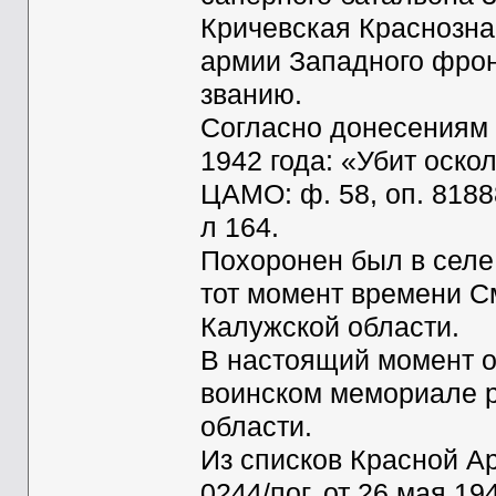
Кричевская Краснозна
армии Западного фрон
званию.
Согласно донесениям 
1942 года: «Убит оско
ЦАМО: ф. 58, оп. 818883
л 164.
Похоронен был в селе
тот момент времени С
Калужской области.
В настоящий момент 
воинском мемориале р
области.
Из списков Красной 
0244/пог. от 26 мая 19