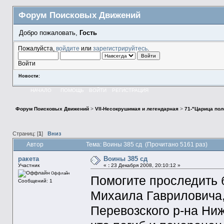
Форум Поисковых Движений
Добро пожаловать,
Гость
Пожалуйста,
войдите
или
зарегистрируйтесь
.
Войти
Новости:
НАЧАЛО
ПОМОЩЬ
ВОЙТИ
РЕГИСТРАЦИЯ
Форум Поисковых Движений
>
VII-Несокрушимая и легендарная
>
71-"Царица пол
Страниц: [
1
]
Вниз
Автор
Тема: Воины 385 сд (Прочитано 5161 раз)
ракета
Воины 385 сд
Участник
«
:
23 Декабря 2008, 20:10:12 »
Оффлайн
Помогите проследить 
Сообщений: 1
Михаила Гавриловича,
Перевозского р-на Ниж