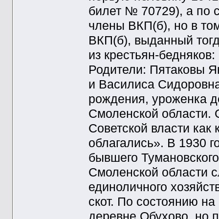
билет № 70729), а по 
члены ВКП(б), но в то
ВКП(б), выданный тог
из крестьян-бедняков:
Родители: Пятаковы Я
и Василиса Сидоровна 
рождения, уроженка д
Смоленской области. 
Советской власти как
облагались». В 1930 г
бывшего Тумановского
Смоленской области 
единоличного хозяйства
скот. По состоянию на
деревне Обухово, но 