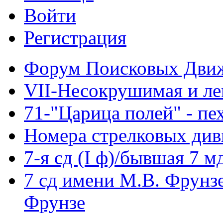
Войти
Регистрация
Форум Поисковых Дви
VII-Несокрушимая и ле
71-"Царица полей" - пе
Номера стрелковых диви
7-я сд (I ф)/бывшая 7 м
7 сд имени М.В. Фрунз
Фрунзе