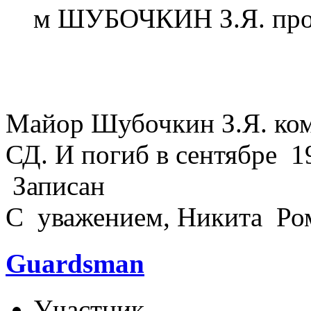
м ШУБОЧКИН З.Я. проп
Майор Шубочкин З.Я. ко
СД. И погиб в сентябре 1
Записан
C уважением, Никита Ро
Guardsman
Участник