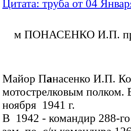
Цитата: труба от 04 Январ
м ПОНАСЕНКО И.П. про
Майор П
а
насенко И.П. К
мотострелковым полком. В
ноября 1941 г.
В 1942 - командир 288-го З