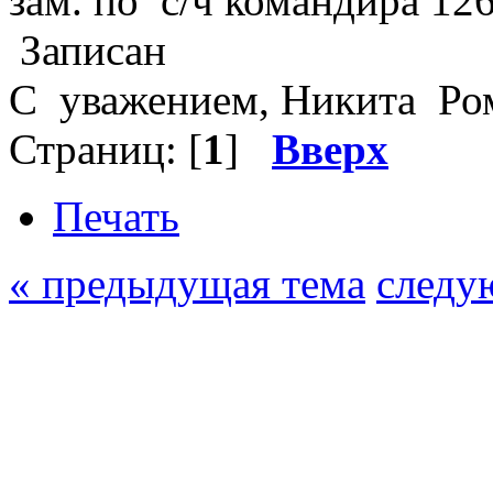
зам. по с/ч командира 12
Записан
C уважением, Никита Ро
Страниц: [
1
]
Вверх
Печать
« предыдущая тема
следу