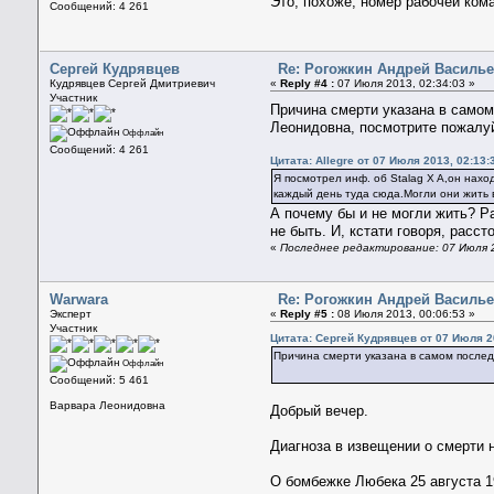
Это, похоже, номер рабочей ком
Сообщений: 4 261
Сергей Кудрявцев
Re: Рогожкин Андрей Васильев
Кудрявцев Сергей Дмитриевич
«
Reply #4 :
07 Июля 2013, 02:34:03 »
Участник
Причина смерти указана в самом 
Леонидовна, посмотрите пожал
Оффлайн
Сообщений: 4 261
Цитата: Allegre от 07 Июля 2013, 02:13:
Я посмотрел инф. об Stalag X A,он нахо
каждый день туда сюда.Могли они жить 
А почему бы и не могли жить? Р
не быть. И, кстати говоря, рас
«
Последнее редактирование: 07 Июля 2
Warwara
Re: Рогожкин Андрей Васильев
Эксперт
«
Reply #5 :
08 Июля 2013, 00:06:53 »
Участник
Цитата: Сергей Кудрявцев от 07 Июля 2
Причина смерти указана в самом последн
Оффлайн
Сообщений: 5 461
Варвара Леонидовна
Добрый вечер.
Диагноза в извещении о смерти н
О бомбежке Любека 25 августа 1