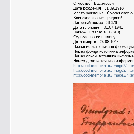
Отчество Васильевич
Дата рождения 31.09.1918
Место рождения Смоленская обл
Воинское звание рядовой
Лагерный номер 31376
Дата пленения 01.07.1941
Лагерь шталаг X D (310)
Судьба погиб в плену
Дата смерти 25.08.1944
Название источника информац
Номер фонда источника инфор
Номер описи источника информ
Номер дела источника информа
http://obd-memorial.ru/Image2/f
http://obd-memorial.ru/Image2/
http://obd-memorial.ru/Image2/f