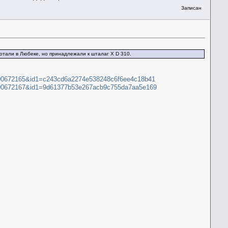
Записан
отали в Любеке, но принадлежали к шталаг X D 310.
=300672165&id1=c243cd6a2274e538248c6f6ee4c18b41
d=300672167&id1=9d61377b53e267acb9c755da7aa5e169