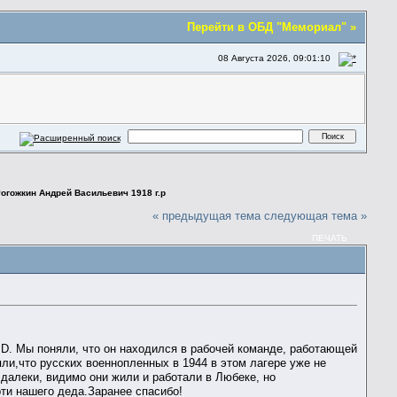
Перейти в ОБД "Мемориал" »
08 Августа 2026, 09:01:10
огожкин Андрей Васильевич 1918 г.р
« предыдущая тема
следующая тема »
ПЕЧАТЬ
 D. Мы поняли, что он находился в рабочей команде, работающей
яли,что русских военнопленных в 1944 в этом лагере уже не
 далеки, видимо они жили и работали в Любеке, но
рти нашего деда.Заранее спасибо!