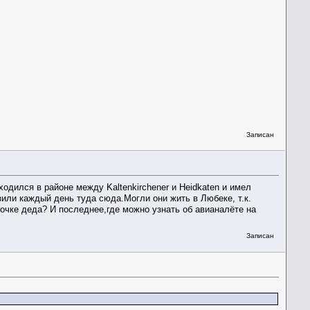
Записан
одился в районе между Kaltenkirchener и Heidkaten и имел
или каждый день туда сюда.Могли они жить в Любеке, т.к.
очке деда? И последнее,где можно узнать об авианалёте на
Записан