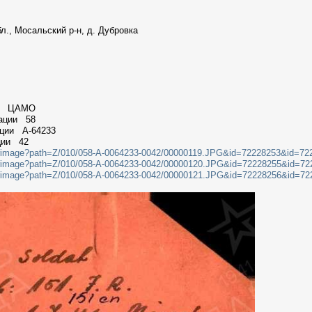
., Мосальский р-н, д. Дубровка
ии ЦАМО
мации 58
ации A-64233
ции 42
ilterimage?path=Z/010/058-A-0064233-0042/00000119.JPG&id=72228253&id
filterimage?path=Z/010/058-A-0064233-0042/00000120.JPG&id=72228255&id
ilterimage?path=Z/010/058-A-0064233-0042/00000121.JPG&id=72228256&id=