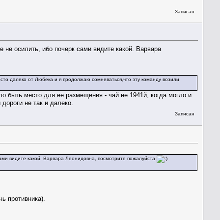
Записан
е не осилить, ибо почерк сами видите какой. Варвара
есто далеко от Любека и я продолжаю сомневаться,что эту команду возили
о быть место для ее размещения - чай не 1941й, когда могло и
дороги не так и далеко.
Записан
к сами видите какой. Варвара Леонидовна, посмотрите пожалуйста
нь противника).