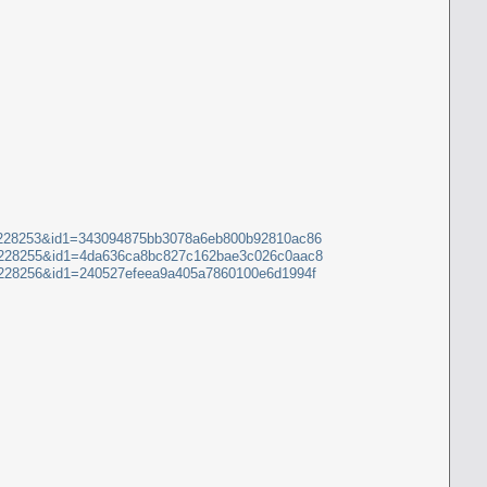
=72228253&id1=343094875bb3078a6eb800b92810ac86
=72228255&id1=4da636ca8bc827c162bae3c026c0aac8
72228256&id1=240527efeea9a405a7860100e6d1994f