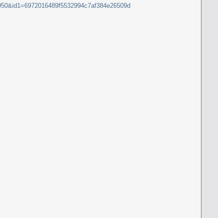
75950&id1=6972016489f5532994c7af384e26509d