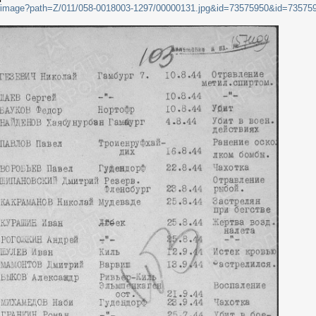
ilterimage?path=Z/011/058-0018003-1297/00000131.jpg&id=73575950&id=735