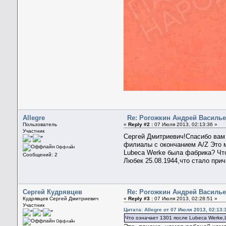
Allegre
Re: Рогожкин Андрей Васильев
Пользователь
«
Reply #2 :
07 Июля 2013, 02:13:36 »
Участник
Сергей Дмитриевич!Спасибо вам з
филиалы с окончанием A/Z Это м
Оффлайн
Lubeca Werke была фабрика? Что
Сообщений: 2
Любек 25.08.1944,что стало при
Сергей Кудрявцев
Re: Рогожкин Андрей Васильев
Кудрявцев Сергей Дмитриевич
«
Reply #3 :
07 Июля 2013, 02:28:51 »
Участник
Цитата: Allegre от 07 Июля 2013, 02:13:
Что означает 1301 после Lubeca Werke,
Оффлайн