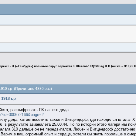
герей
>
- X («Гамбург») военный округ вермахта
>
Шталаг-10Д/Stalag X D (он же – 310)
>
Р
918 г.р (Прочитано 4880 раз)
1918 г.р
уйста, расшифровать ПК нашего деда
.htm?id=300672166&page=2.
илу деда, хотим посетить также и Витцендорф, где находился шталаг X
б в результате авианалёта 25.08.44. Но по истории этого лагеря мы пон
шталага 310 дальше он не передвигался. Любек и Витцендорф достаточно
 Верим в ваш огромный опыт и сердце, хотели бы знать побольше о сме