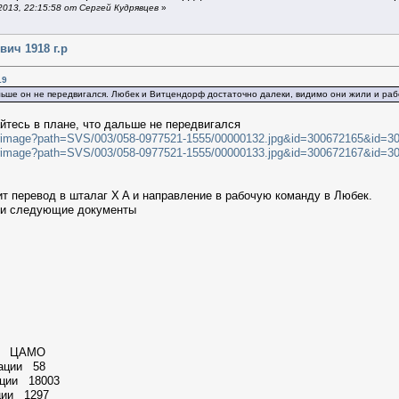
013, 22:15:58 от Сергей Кудрявцев
»
ич 1918 г.р
19
альше он не передвигался. Любек и Витцендорф достаточно далеки, видимо они жили и раб
йтесь в плане, что дальше не передвигался
ilterimage?path=SVS/003/058-0977521-1555/00000132.jpg&id=300672165&id
ilterimage?path=SVS/003/058-0977521-1555/00000133.jpg&id=300672167&i
оит перевод в шталаг X A и направление в рабочую команду в Любек.
 и следующие документы
ии ЦАМО
мации 58
ации 18003
ции 1297