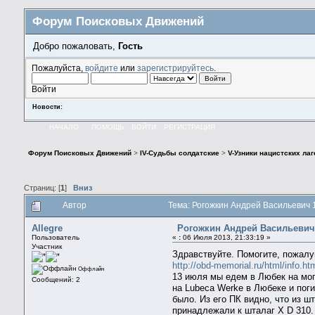
Форум Поисковых Движений
Добро пожаловать,
Гость
Пожалуйста,
войдите
или
зарегистрируйтесь
.
Войти
Новости:
НАЧАЛО
ПОМОЩЬ
ВОЙТИ
РЕГИСТРАЦИЯ
Форум Поисковых Движений
>
IV-Судьбы солдатские
>
V-Узники нацистских ла
Страниц: [
1
]
Вниз
Автор
Тема: Рогожкин Андрей Васильевич 1
Allegre
Рогожкин Андрей Васильевич 
Пользователь
«
:
06 Июля 2013, 21:33:19 »
Участник
Здравствуйте. Помогите, пожал
http://obd-memorial.ru/html/info
Оффлайн
13 июля мы едем в Любек на мог
Сообщений: 2
на Lubeca Werke в Любеке и поги
было. Из его ПК видно, что из 
принадлежали к шталаг X D 310.