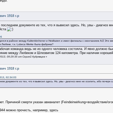
анды.
ич 1918 г.р
последнем документе из тех, что я вывесил здесь. Но, увы - диагноз мн
уйста
36
дился в районе между Kaltenkirchener и Heidkaten и имел филиалы с окончанием A/Z Это м
в Любеке, т.к. Lubeca Werke была фабрика?
абочая команда ведь не из одного человека состояла. И явно должно был
стояние между Любеком и Шлезвигом 124 километра. При наличии хорошей 
013, 09:29:35 от Сергей Кудрявцев
»
ич 1918 г.р
013, 02:34:03
ем документе из тех, что я вывесил здесь. Но, увы - диагноз мне не осилить, ибо почер
ет. Причиной смерти указан авианалет (Feindeinwirkung=воздействие/ого
944 можно прочесть, например, здесь