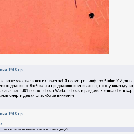
ич 1918 г.р
а ваше участие в наших поисках! Я посмотрел инф. об Stalag X A,он нах
есто далеко от Любека и я продолжаю сомневаться,что эту команду воз
 означает 1301 после Lubeca Werke,Lübeck в разделе kommandos в карт
чиной смерти деда? Спасибо за внимание!
ич 1918 г.р
36
Lübeck в разделе kommandos в карточке деда?