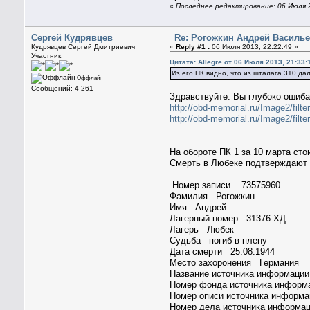
«
Последнее редактирование: 06 Июля 2
Сергей Кудрявцев
Re: Рогожкин Андрей Васильев
Кудрявцев Сергей Дмитриевич
«
Reply #1 :
06 Июля 2013, 22:22:49 »
Участник
Цитата: Allegre от 06 Июля 2013, 21:33:
Из его ПК видно, что из шталага 310 д
Оффлайн
Сообщений: 4 261
Здравствуйте. Вы глубоко ошиба
http://obd-memorial.ru/Image2/f
http://obd-memorial.ru/Image2/f
На обороте ПК 1 за 10 марта ст
Смерть в Любеке подтверждают
Номер записи 73575960
Фамилия Рогожкин
Имя Андрей
Лагерный номер 31376 ХД
Лагерь Любек
Судьба погиб в плену
Дата смерти 25.08.1944
Место захоронения Германия
Название источника информац
Номер фонда источника инфор
Номер описи источника информ
Номер дела источника информа