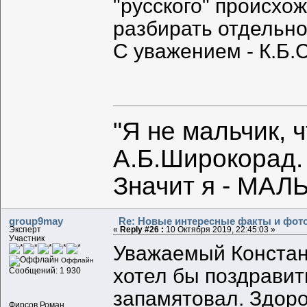
"русского" происхо
разбирать отдельно
С уважением - К.Б.
"Я не мальчик, 
А.Б.Широкорад.
Значит я - МАЛЬ
group9may
Re: Новые интересные факты и фот
Эксперт
«
Reply #26 :
10 Октября 2019, 22:45:03 »
Участник
Уважаемый Констан
Оффлайн
хотел бы поздравит
Сообщений: 1 930
запамятовал. Здоро
Фирсов Роман