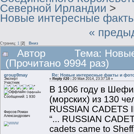
Северной Ирландии
>
Новые интересные факты
« преды
Страниц:
1
[
2
]
Вниз
Автор
Тема: Новы
(Прочитано 9994 раз)
group9may
Re: Новые интересные факты и фот
Эксперт
«
Reply #20 :
20 Мая 2014, 23:37:18 »
Участник
В 1906 году в Шефи
Оффлайн
(морских) из 130 че
Сообщений: 1 930
RUSSIAN CADETS I
Фирсов Роман
Александрович
“... RUSSIAN CADET
cadets came to Sheffie