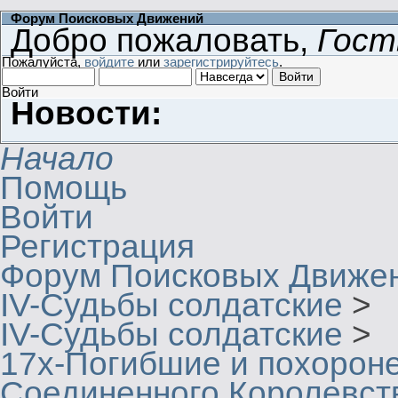
Форум Поисковых Движений
Добро пожаловать,
Гост
Пожалуйста,
войдите
или
зарегистрируйтесь
.
Войти
Новости:
Начало
Помощь
Войти
Регистрация
Форум Поисковых Движе
IV-Судьбы солдатские
>
IV-Судьбы солдатские
>
17х-Погибшие и похорон
Соединенного Королевст