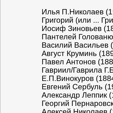
Илья П.Николаев (19
Григорий (или ... Гр
Иосиф Зиновьев (18
Пантелей Голованюк
Василий Васильев (
Август Круминь (189
Павел Антонов (1889
Гавриил/Гаврила Г.Б
Е.П.Винокуров (1884
Евгений Сербуль (19
Александр Леппик (1
Георгий Пернаровски
Алексей Николаев (1