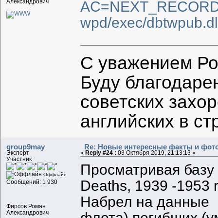
Александрович
AC=NEXT_RECORD&
wpd/exec/dbtwpub
С уважением Ро
Буду благодаре
советских захо
английских в с
group9may
Re: Новые интересные факты и фот
Эксперт
«
Reply #24 :
03 Октября 2019, 21:13:13 »
Участник
Просматривая базу 
Оффлайн
Deaths, 1939 -1953 r
Сообщений: 1 930
Набрел на данные м
Фирсов Роман
Александрович
флота) погибших (у