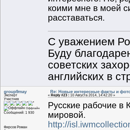
коими мне в моей с
расставаться.
С уважением Ро
Буду благодаре
советских захо
английских в с
group9may
Re: Новые интересные факты и фот
Эксперт
«
Reply #23 :
10 Августа 2014, 14:42:20 »
Участник
Русские рабочие в
Оффлайн
мировой.
Сообщений: 1 930
http://isl.iwmcollect
Фирсов Роман