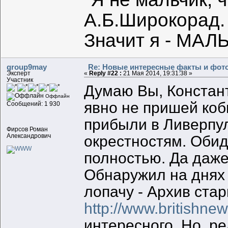
А.Б.Широкорад.
Значит я - МАЛЬ
group9may
Re: Новые интересные факты и фот
Эксперт
«
Reply #22 :
21 Мая 2014, 19:31:38 »
Участник
Думаю Вы, Констан
Оффлайн
явно не пришей коб
Сообщений: 1 930
прибыли в Ливерпул
Фирсов Роман
Александрович
окрестностям. Обид
полностью. Да даже 
Обнаружил на днях 
лопачу - Архив стар
http://www.britishne
интересного. Но, ре