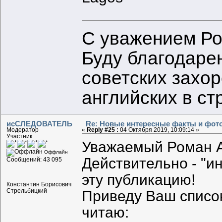
С уважением Ро
Буду благодаре
советских захо
английских в с
исСЛЕДОВАТЕЛЬ
Re: Новые интересные факты и фот
Модератор
«
Reply #25 :
04 Октября 2019, 10:09:14 »
Участник
Уважаемый Роман А
Оффлайн
Действительно - "и
Сообщений: 43 095
эту публикацию!
Константин Борисович
Стрельбицкий
Приведу Ваш список 
читаю: