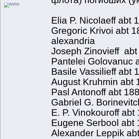
Elia P. Nicolaeff ab
Gregoric Krivoi abt 
alexandria
Joseph Zinovieff ab
Pantelei Golovanuc
Basile Vassilieff a
August Kruhmin abt
Pasl Antonoff abt 1
Gabriel G. Borinevi
E. P. Vinokouroff a
Eugene Serbool abt
Alexander Leppik a