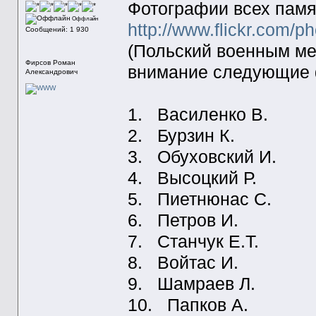
Фотографии всех памят
Оффлайн
http://www.flickr.com/
Сообщений: 1 930
(Польский военным ме
Фирсов Роман
внимание следующие
Александрович
1. Василенко В.
2. Бурзин К.
3. Обуховский И.
4. Высоцкий Р.
5. Пиетнюнас С.
6. Петров И.
7. Станчук Е.Т.
8. Войтас И.
9. Шамраев Л.
10. Папков А.