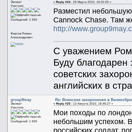
Эксперт
«
Reply #24 :
28 Марта 2010, 16:02:05 »
Участник
Разместил небольшую
Оффлайн
Cannock Chase. Там ж
Сообщений: 1 930
http://www.group9may.
Фирсов Роман
Александрович
С уважением Ром
Буду благодарен
советских захоро
английских в стр
group9may
Re: Воинские захоронения в Великобр
Эксперт
«
Reply #25 :
13 Августа 2010, 16:46:27 »
Участник
Мои походы по лондон
Оффлайн
небольшим успехом. В
Сообщений: 1 930
российских солдат, по