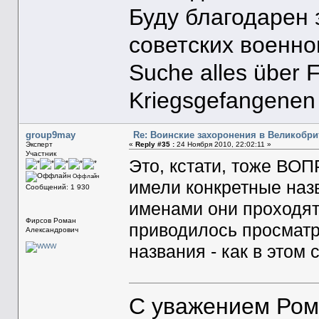
Буду благодарен
советских военн
Suche alles über 
Kriegsgefangenen
group9may
Re: Воинские захоронения в Великобр
Эксперт
«
Reply #35 :
24 Ноября 2010, 22:02:11 »
Участник
Это, кстати, тоже ВО
Оффлайн
имели конкретные наз
Сообщений: 1 930
именами они проходят 
Фирсов Роман
приводилось просматр
Александрович
названия - как в этом
С уважением Ром