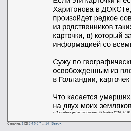
Если эти карточки и е
Харитонова в ДОКСТе, 
произойдет редкое сов
из родственников таки
карточки, в) который з
информацией со всеми
Сужу по географически
освобожденным из пл
в Голландии, карточек 
Что касается умерших 
на двух моих земляков
«
Последнее редактирование: 25 Ноября 2010, 10:0
Страниц:
1
[
2
]
3
4
5
6
7
...
14
Вверх