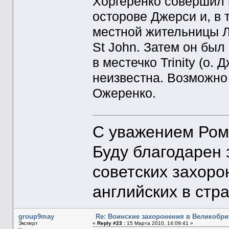
Хоргеренко совершил 
осторове Джерси и, в 
местной жительницы Ли
St John. Затем он был
в местечко Trinity (о.
неизвестна. Возможно 
Ожеренко.
С уважением Ром
Буду благодарен
советских захоро
английских в стр
group9may
Re: Воинские захоронения в Великобр
Эксперт
«
Reply #23 :
15 Марта 2010, 14:09:41 »