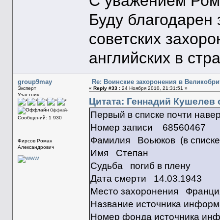
С уважением Ром
Буду благодарен
советских захоро
английских в стр
group9may
Re: Воинские захоронения в Великобр
Эксперт
«
Reply #33 :
24 Ноября 2010, 21:31:51 »
Участник
Цитата: Геннадий Кушелев о
Оффлайн
Первый в списке почти наве
Сообщений: 1 930
Номер записи 68560467
Фамилия Воьюков (в списке В
Фирсов Роман
Александрович
Имя Степан
Судьба погиб в плену
Дата смерти 14.03.1943
Место захоронения Франция
Название источника инфо
Номер фонда источника ин