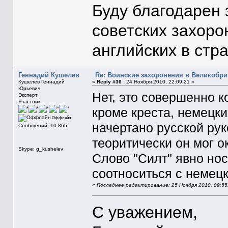
Буду благодарен
советских захоро
английских в стр
Геннадий Кушелев
Re: Воинские захоронения в Великобр
Кушелев Геннадий
«
Reply #36 :
24 Ноября 2010, 22:09:21 »
Юрьевич
Нет, это совершенно к
Эксперт
Участник
кроме креста, немецки
Оффлайн
начертано русской рук
Сообщений: 10 865
теоритически он мог о
Skype: g_kushelev
Слово "Силт" явно нос
соотноситься с немец
«
Последнее редактирование: 25 Ноября 2010, 09:55
С уважением,