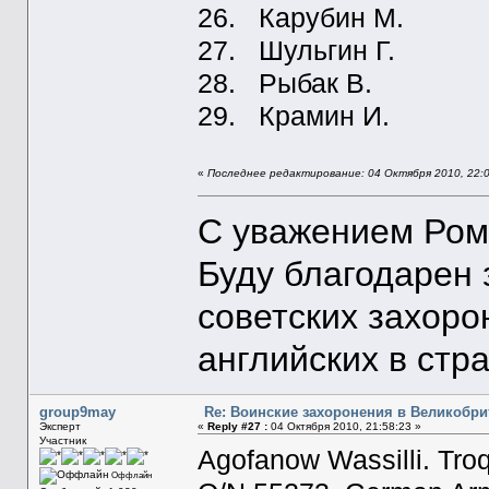
26. Карубин М.
27. Шульгин Г.
28. Рыбак В.
29. Крамин И.
«
Последнее редактирование: 04 Октября 2010, 22:
С уважением Ром
Буду благодарен
советских захоро
английских в стр
group9may
Re: Воинские захоронения в Великобр
Эксперт
«
Reply #27 :
04 Октября 2010, 21:58:23 »
Участник
Agofanow Wassilli. Troq
Оффлайн