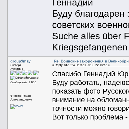
Геннадий
Буду благодарен
советских военн
Suche alles über 
Kriegsgefangenen
group9may
Re: Воинские захоронения в Великобр
Эксперт
«
Reply #37 :
24 Ноября 2010, 22:15:56 »
Участник
Спасибо Геннадий Юр
Оффлайн
Буду работать, надеюс
Сообщений: 1 930
показать фото Русско
Фирсов Роман
внимание на обломанны
Александрович
точности можно говори
Вот только проблема -