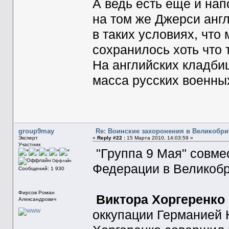
А ведь есть еще и нап
на том же Джерси анг
в таких условиях, что 
сохранилось хоть что т
На английских кладби
масса русских военных
group9may
Re: Воинские захоронения в Великобр
Эксперт
«
Reply #22 :
15 Марта 2010, 14:03:59 »
Участник
"Группа 9 Мая" совме
Оффлайн
Федерации в Великобр
Сообщений: 1 930
Фирсов Роман
Виктора Хоргеренко
Александрович
оккупации Германией 