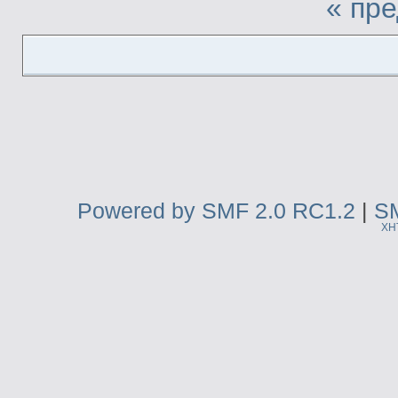
« пр
Powered by SMF 2.0 RC1.2
|
SM
XH