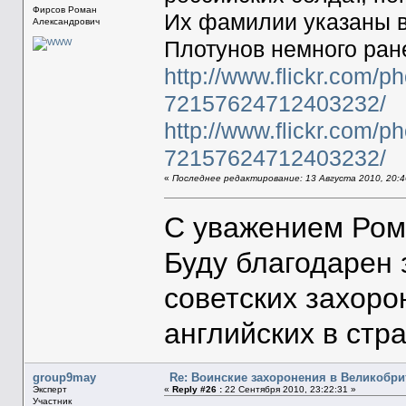
Фирсов Роман
Их фамилии указаны в
Александрович
Плотунов немного ран
http://www.flickr.com/
72157624712403232/
http://www.flickr.com/
72157624712403232/
«
Последнее редактирование: 13 Августа 2010, 20:4
С уважением Ром
Буду благодарен
советских захоро
английских в стр
group9may
Re: Воинские захоронения в Великобр
Эксперт
«
Reply #26 :
22 Сентября 2010, 23:22:31 »
Участник