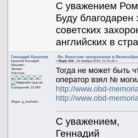
С уважением Ром
Буду благодарен
советских захоро
английских в стр
Геннадий Кушелев
Re: Воинские захоронения в Великобр
Кушелев Геннадий
«
Reply #34 :
24 Ноября 2010, 21:51:20 »
Юрьевич
Тогда не может быть чт
Эксперт
Участник
оператор взял № моги
Оффлайн
http://www.obd-memori
Сообщений: 10 865
http://www.obd-memori
Skype: g_kushelev
С уважением,
Геннадий