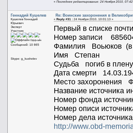
«
Последнее редактирование: 24 Ноября 2010, 07:4
Геннадий Кушелев
Re: Воинские захоронения в Великобр
Кушелев Геннадий
«
Reply #31 :
24 Ноября 2010, 10:01:13 »
Юрьевич
Первый в списке почт
Эксперт
Участник
Номер записи 68560
Оффлайн
Фамилия Воьюков (в с
Сообщений: 10 865
Имя Степан
Skype: g_kushelev
Судьба погиб в плен
Дата смерти 14.03.19
Место захоронения Ф
Название источника
Номер фонда источн
Номер описи источни
Номер дела источник
http://www.obd-memori