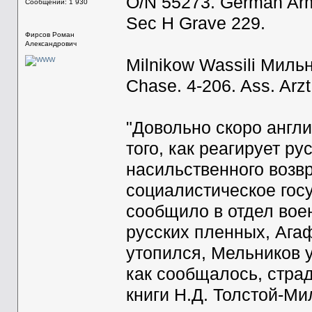
O/N 55273. German Arm
Сообщений: 1 930
Sec H Grave 229.
Фирсов Роман
Александрович
Milnikow Wassili Миль
Chase. 4-206. Ass. Arzt
"Довольно скоро англ
того, как реагирует р
насильственного возв
социалистическое гос
сообщило в отдел вое
русских пленных, Ага
утопился, Мельников 
как сообщалось, стра
книги Н.Д. Толстой-М