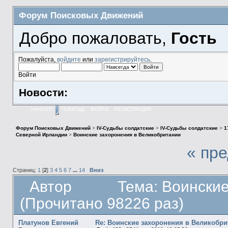
Форум Поисковых Движений
Добро пожаловать,
Гость
Пожалуйста,
войдите
или
зарегистрируйтесь
.
Войти
Новости:
НАЧАЛО
ПОМОЩЬ
ВОЙТИ
РЕГИСТРАЦИЯ
Форум Поисковых Движений
>
IV-Судьбы солдатские
>
IV-Судьбы солдатские
>
1
Северной Ирландии
>
Воинские захоронения в Великобритании
« пр
Страниц:
1
[
2
]
3
4
5
6
7
...
14
Вниз
Автор
Тема: Воински
(Прочитано 98226 раз)
Платунов Евгений
Re: Воинские захоронения в Великобр