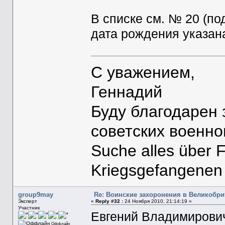
В списке см. № 20 (по
дата рождения указана 
С уважением,
Геннадий
Буду благодарен
советских военн
Suche alles über 
Kriegsgefangenen
group9may
Re: Воинские захоронения в Великобр
Эксперт
«
Reply #32 :
24 Ноября 2010, 21:14:19 »
Участник
Евгений Владимирович
Оффлайн