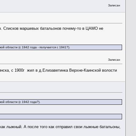
Записан
ов. Списков маршевых батальонов почему-то в ЦАМО не
й области (с 1942 года - получается с 1941?).
Записан
нска, с 1900г жил в д.Елизаветинка Верхне-Каинской волости
ой области (с 1942 года?).
 как лыжный. А после того как отправил свои лыжные батальоны,