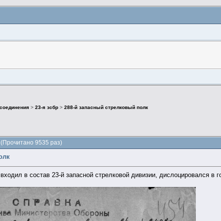
 соединения
>
23-я зсбр
>
288-й запасный стрелковый полк
 (Прочитано 9535 раз)
олк
входил в состав 23-й запасной стрелковой дивизии, дислоцировался в г