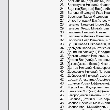
22. Вержанский(Бержанский) Ник
23. Верхотуров Николай Иванов
24. Водягов(Бодягов) Вас(илий)
25. Волоцин(Болоцин) Яков Ива
26. Воропаев Павел Федорович
27. Вязов Геннадий Вас(ильевич
28. Галанов(Таланов) Кирол Вас
29. Гальцев Федор Мих(айлович
30. Глисенко Николай Агеевич,
31. Голованов Демьян Иванович
32. Горбунов Петр Иванович, м
33. Гущин Павел Николаевич, м
34. Давыдов Павел Дмитриевич
35. Данилкин Алекс(ей) Влад(и
36. Дерган Филипп Иванович, м
37. Детков Вас(илий) Антон(ови
38. Дзгоба(может Дзюба) Никола
39. Долгов Николай Никифорови
40. Дорошенко Николай Петрови
41. Дубровский Николай Ефста
42. Ерохин Александр Андр(еев
43. Ефимов Роман Еф(имович),
44. Жуков Петр Федорович, мл
45. Завьялов Мих(аил) Аф(анас
46. Загородников Николай, мл.
47. Зырянов Дитрий М., мл.сер
48. Иванов Василий Максимови
49. Иванов иван Мих(айлович),