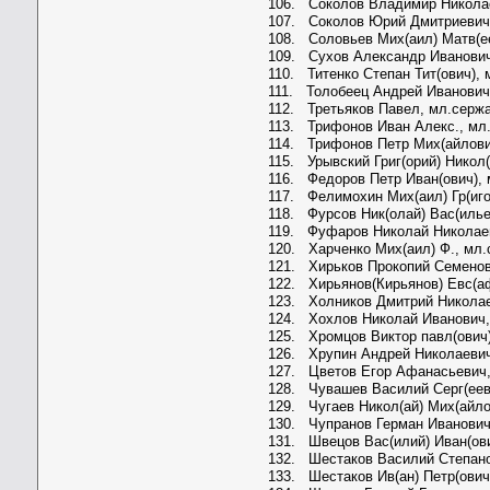
106. Соколов Владимир Никола
107. Соколов Юрий Дмитриевич
108. Соловьев Мих(аил) Матв(е
109. Сухов Александр Иванович
110. Титенко Степан Тит(ович),
111. Толобеец Андрей Иванови
112. Третьяков Павел, мл.серж
113. Трифонов Иван Алекс., мл
114. Трифонов Петр Мих(айлови
115. Урывский Григ(орий) Никол
116. Федоров Петр Иван(ович),
117. Фелимохин Мих(аил) Гр(иго
118. Фурсов Ник(олай) Вас(илье
119. Фуфаров Николай Николае
120. Харченко Мих(аил) Ф., мл
121. Хирьков Прокопий Семенов
122. Хирьянов(Кирьянов) Евс(а
123. Холников Дмитрий Николае
124. Хохлов Николай Иванович
125. Хромцов Виктор павл(ович
126. Хрупин Андрей Николаевич
127. Цветов Егор Афанасьевич,
128. Чувашев Василий Серг(еев
129. Чугаев Никол(ай) Мих(айло
130. Чупранов Герман Иванович
131. Швецов Вас(илий) Иван(ови
132. Шестаков Василий Степано
133. Шестаков Ив(ан) Петр(ович