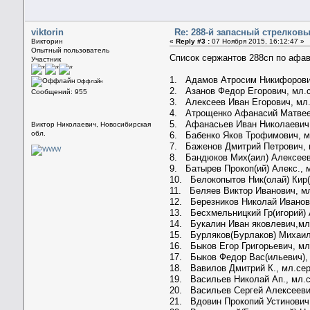
viktorin
Re: 288-й запасный стрелков
Викторин
«
Reply #3 :
07 Ноября 2015, 16:12:47 »
Опытный пользователь
Список сержантов 288сп по афави
Участник
1. Адамов Атросим Никифорови
Оффлайн
2. Азанов Федор Егорович, мл.
Сообщений: 955
3. Алексеев Иван Егорович, мл
4. Атрощенко Афанасий Матвее
5. Афанасьев Иван Николаевич
Виктор Николаевич, Новосибирская
обл.
6. Бабенко Яков Трофимович, м
7. Баженов Дмитрий Петрович, 
8. Бандюков Мих(аил) Алексеев
9. Батырев Прокоп(ий) Алекс., 
10. Белокопытов Ник(олай) Кир(
11. Беляев Виктор Иванович, м
12. Березников Николай Иванов
13. Бесхмельницкий Гр(игорий) 
14. Букалин Иван яковлевич,мл
15. Бурляков(Бурлаков) Михаил
16. Быков Егор Григорьевич, м
17. Быков Федор Вас(ильевич),
18. Вавилов Дмитрий К., мл.се
19. Васильев Николай Ап., мл.
20. Васильев Сергей Алексееви
21. Вдовин Прокопий Устинович