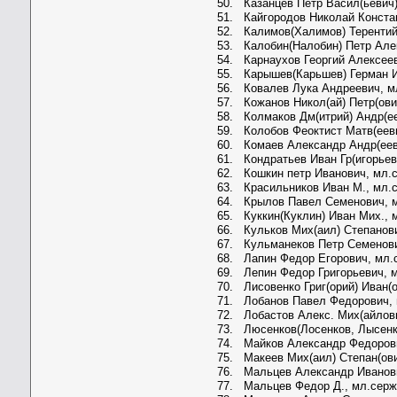
50. Казанцев Петр Васил(ьевич)
51. Кайгородов Николай Конста
52. Калимов(Халимов) Терентий
53. Калобин(Налобин) Петр Але
54. Карнаухов Георгий Алексее
55. Карышев(Карьшев) Герман И
56. Ковалев Лука Андреевич, м
57. Кожанов Никол(ай) Петр(ови
58. Колмаков Дм(итрий) Андр(ее
59. Колобов Феоктист Матв(еев
60. Комаев Александр Андр(еев
61. Кондратьев Иван Гр(игорьев
62. Кошкин петр Иванович, мл.
63. Красильников Иван М., мл.
64. Крылов Павел Семенович, 
65. Куккин(Куклин) Иван Мих., 
66. Кульков Мих(аил) Степанов
67. Кульманеков Петр Семенов
68. Лапин Федор Егорович, мл.
69. Лепин Федор Григорьевич, 
70. Лисовенко Григ(орий) Иван(
71. Лобанов Павел Федорович,
72. Лобастов Алекс. Мих(айлов
73. Люсенков(Лосенков, Лысенко
74. Майков Александр Федоров
75. Макеев Мих(аил) Степан(ови
76. Мальцев Александр Иванов
77. Мальцев Федор Д., мл.серж