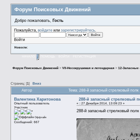
Форум Поисковых Движений
Добро пожаловать,
Гость
Пожалуйста,
войдите
или
зарегистрируйтесь
.
Войти
Новости:
НАЧАЛО
ПОМОЩЬ
ВОЙТИ
РЕГИСТРАЦИЯ
Форум Поисковых Движений
>
VII-Несокрушимая и легендарная
>
12-Запасные
Страниц: [
1
]
Вниз
Автор
Тема: 288-й запасный стрелковый полк
Валентина Харитонова
288-й запасный стрелковый п
Опытный пользователь
«
:
27 Декабря 2014, 13:09:23 »
Участник
288-й запасный стрелковый полк 
Оффлайн
Сообщений: 667