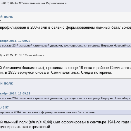
 2018, 06:45:03 от Валентина Харитонова
»
ый полк
»
репрофилирован в 288-й злп в связи с формированием лыжных батальон
кабря 2014, 13:09:23
в состав 23-й запасной стрелковой дивизии, дислоцировался в городе Бердске Новосибирско
я 2015, 11:05:10 от viktorin
»
 Акимович(Иоакимович), проживал в конце 19 века в районе Семипалати
ии, в 1933 вернулся снова в Семипалатинск. Следы потеряны.
ый полк
кабря 2014, 13:09:23
в состав 23-й запасной стрелковой дивизии, дислоцировался в городе Бердске Новосибирск
:45:57
ирован в 288-й злп в связи с формированием лыжных батальонов.
ый лыжный полк (в/ч п/я 4144) был сформирован в сентябре 1941-го года
ционировать как стрелковый.