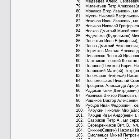
78. Медведев Алекс. Сергеевич
79. Милентьев Петр Алексеев(и
80. Монаков Егор Иванович, мл
81. Мухин Николай Вас(ильевич
82. Никонов Иван Иванович, мл
83. Новиков Николай Григ(орьев
84. Носков Дмитрий Михайлови
85. Нудельман(Кудельман) Михе
86. Паненкин Иван Ефим(ович),
87. Панов Дмитрий Николаевич,
88. Пермяков Михаил Александ
89. Писаренко Леонтий И(ванови
90. Плотников Георгий Констант
91. Полянов(Поляков) Борис Ни
92. Полянский Матв(ей) Петр(ов
93. Пономарев Ник(олай) Никол(
94. Поспеловских Николай Семе
95. Прощенко Александр Арс(ен
96. Радиков Клим Дмитр(иевич)
97. Резников Виктор Иванович,
98. Рощиков Виктор Алексеевич
99. Рубцов Иван Федорович,
се
100. Рябухин Николай Мих(айло
101. Рябцев Иван Андр(еевич),
102. Савриков Петр А., мл.сер
103. Серебренников Вит. В., мл
104. Синкин(Сивкин) Николай И
105. Смоленцов Михей Петрови