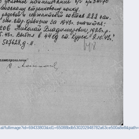
orial/fullimage?id=69433803&id1=65088bdb530202948782a63ce500a8e8&path