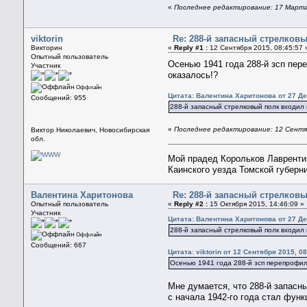
«
Последнее редактирование: 17 Марта
viktorin
Re: 288-й запасный стрелков
Викторин
«
Reply #1 :
12 Сентября 2015, 08:45:57 
Опытный пользователь
Осенью 1941 года 288-й зсп пе
Участник
оказалось!?
Оффлайн
Цитата: Валентина Харитонова от 27 Де
Сообщений: 955
288-й запасный стрелковый полк входил 
«
Последнее редактирование: 12 Сентябр
Виктор Николаевич, Новосибирская
обл.
Мой прадед Корольков Лаврентий
Каинского уезда Томской губерн
Валентина Харитонова
Re: 288-й запасный стрелков
Опытный пользователь
«
Reply #2 :
15 Октября 2015, 14:46:09 »
Участник
Цитата: Валентина Харитонова от 27 Де
288-й запасный стрелковый полк входил 
Оффлайн
Сообщений: 667
Цитата: viktorin от 12 Сентября 2015, 08
Осенью 1941 года 288-й зсп перепрофил
Мне думается, что 288-й запасн
с начала 1942-го года стал функ