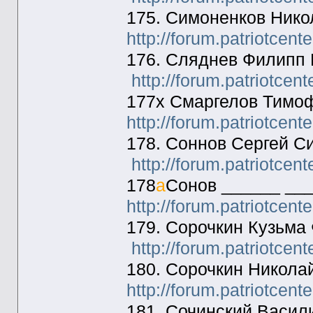
175. Симоненков Нико
http://forum.patriotcen
176. Сляднев Филипп 
http://forum.patriotcen
177х Смаргелов Тимоф
http://forum.patriotcen
178. Соннов Сергей С
http://forum.patriotcen
178
а
Сонов ______ ___
http://forum.patriotcen
179. Сорочкин Кузьма
http://forum.patriotcen
180. Сорочкин Никола
http://forum.patriotcen
181. Сочинский Васил