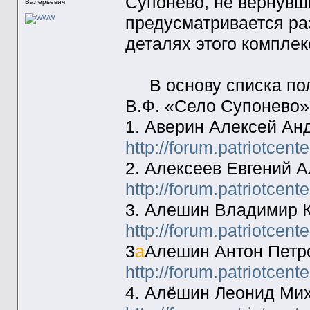
Супонево, не вернувш
Валерьевич
предусматривается р
деталях этого комплек
В основу списка пол
В.Ф. «Село Супонево»
1. Аверин Алексей Ан
http://forum.patriotcen
2. Алексеев Евгений 
http://forum.patriotcen
3. Алешин Владимир К
http://forum.patriotcen
3
а
Алешин Антон Петро
http://forum.patriotcen
4. Алёшин Леонид Мих