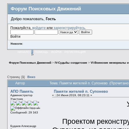
Форум Поисковых Движений
Добро пожаловать,
Гость
Пожалуйста,
войдите
или
зарегистрируйтесь
.
Войти
Новости:
НАЧАЛО
ПОМОЩЬ
ВОЙТИ
РЕГИСТРАЦИЯ
Форум Поисковых Движений
>
IV-Судьбы солдатские
>
VI-Воинские мемориалы и
Страниц: [
1
]
Вниз
Автор
Тема: Памяти жителей п. Супонево (Прочитано
АПО Память
Памяти жителей п. Супонево
Администратор
«
:
24 Июня 2019, 08:23:11 »
Участник
Оффлайн
Сообщений: 29 343
Проектом реконструк
Будаев Александр