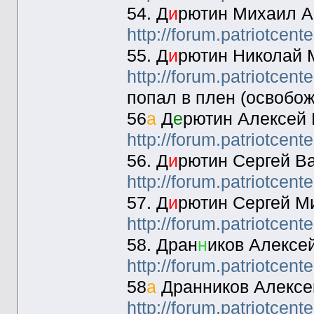
54. Д
и
рютин Михаил А
http://forum.patriotcen
55. Д
и
рютин Николай 
http://forum.patriotcen
попал в плен (освобо
56
а
Д
е
рютин Алексей 
http://forum.patriotcen
56. Д
и
рютин Сергей В
http://forum.patriotcen
57. Д
и
рютин Сергей М
http://forum.patriotcen
58. Дран
н
иков Алексе
http://forum.patriotcen
58
а
Дранников Алексе
http://forum.patriotcen