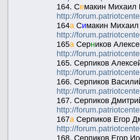
164. С
е
макин Михаил 
http://forum.patriotcen
164
а
С
и
макин Михаил
http://forum.patriotcen
165
а
Сер
н
иков Алексе
http://forum.patriotcen
165. Серпиков Алексе
http://forum.patriotcen
166. Серпиков Васили
http://forum.patriotcen
167. Серпиков Дмитри
http://forum.patriotcen
167
а
Серпиков Егор Д
http://forum.patriotcen
168. Серпиков Егор И