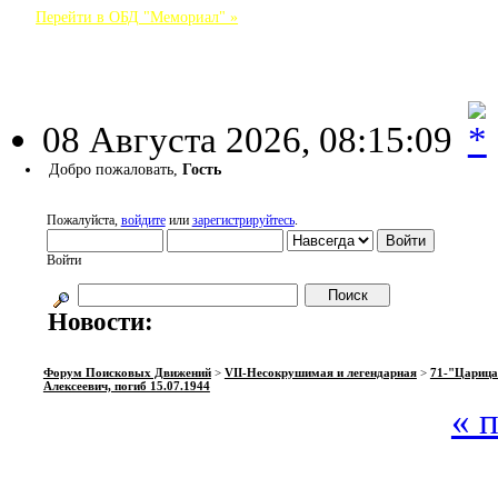
Перейти в ОБД "Мемориал" »
Форум Поисковых Движений
08 Августа 2026, 08:15:09
Добро пожаловать,
Гость
Пожалуйста,
войдите
или
зарегистрируйтесь
.
Войти
Новости:
НАЧАЛО
ПОМОЩЬ
ВОЙТИ
РЕГИСТРАЦИЯ
Форум Поисковых Движений
>
VII-Несокрушимая и легендарная
>
71-"Царица 
Алексеевич, погиб 15.07.1944
« 