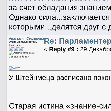
за счет обладания знанием
Однако сила...заключается 
которыми...делятся друг с 
Re: Парламенте
Анастасия Столярова
Опытный пользователь
Участник
«
Reply #9 :
29 Декабря
Оффлайн
Сообщений: 357
У Штейнмеца расписано покон
Старая истина «знание-си