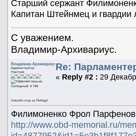
Старший сержант Филимоненко
Капитан Штейнмец и гвардии 
С уважением.
Владимир-Архивариус.
Re: Парламенте
Владимир-Архивариус
Администратор
Участник
«
Reply #2 :
29 Декабря
Оффлайн
Сообщений: 9 798
Спасибо отцу за Победу!
Филимоненко Фрол Парфенов
http://www.obd-memorial.ru/mem
id=4877952&id1=5e3b1f8f177e