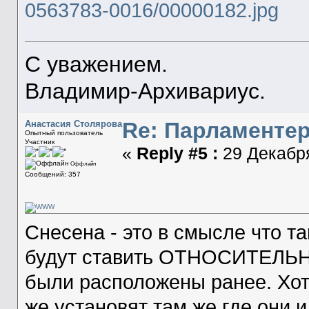
0563783-0016/00000182.jpg
С уважением.
Владимир-Архивариус.
Re: Парламенте
Анастасия Столярова
Опытный пользователь
Участник
«
Reply #5 :
29 Декабря
Оффлайн
Сообщений: 357
Снесена - это в смысле что т
будут ставить ОТНОСИТЕЛЬНО 
были расположены ранее. Хот
же установят там же где они 