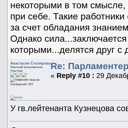
некоторыми в том смысле, 
при себе. Такие работник
за счет обладания знанием
Однако сила...заключается 
которыми...делятся друг с 
Re: Парламенте
Анастасия Столярова
Опытный пользователь
Участник
«
Reply #10 :
29 Декабр
Оффлайн
Сообщений: 357
У гв.лейтенанта Кузнецова с