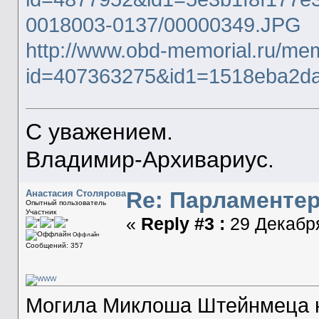
0018003-0137/00000349.JPG
http://www.obd-memorial.ru/mem
id=407363275&id1=1518eba2d
С уважением.
Владимир-Архивариус.
Re: Парламенте
Анастасия Столярова
Опытный пользователь
Участник
«
Reply #3 :
29 Декабря
Оффлайн
Сообщений: 357
Могила Миклоша Штейнмеца 