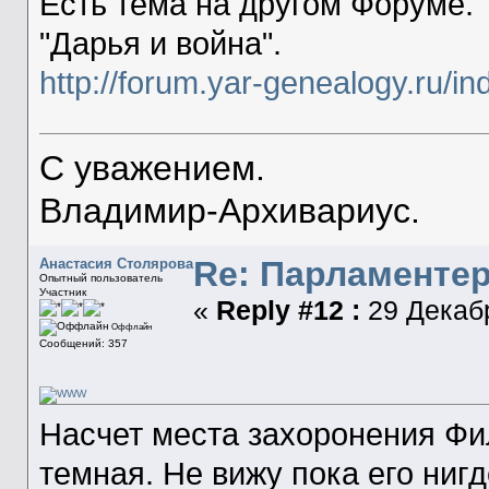
Есть тема на другом Форуме.
"Дарья и война".
http://forum.yar-genealogy.ru/
С уважением.
Владимир-Архивариус.
Re: Парламенте
Анастасия Столярова
Опытный пользователь
Участник
«
Reply #12 :
29 Декабр
Оффлайн
Сообщений: 357
Насчет места захоронения Фи
темная. Не вижу пока его нигд