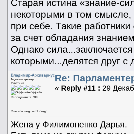
Старая истина «знание-си
некоторыми в том смысле, 
при себе. Такие работник
за счет обладания знанием
Однако сила...заключается 
которыми...делятся друг с 
Re: Парламенте
Владимир-Архивариус
Администратор
Участник
«
Reply #11 :
29 Декабр
Оффлайн
Сообщений: 9 798
Спасибо отцу за Победу!
Жена у Филимоненко Дарья.