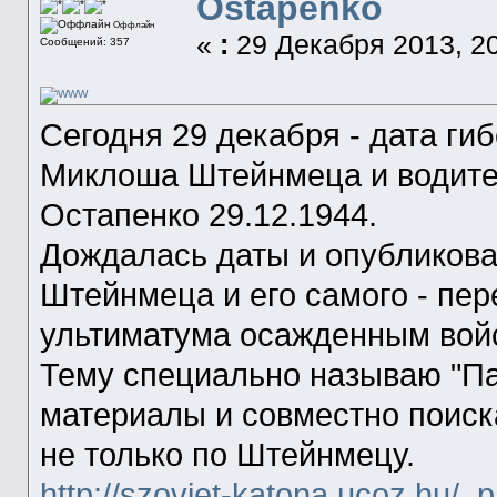
Ostapenko
Оффлайн
«
:
29 Декабря 2013, 20
Сообщений: 357
Сегодня 29 декабря - дата ги
Миклоша Штейнмеца и водите
Остапенко 29.12.1944.
Дождалась даты и опубликова
Штейнмеца и его самого - пе
ультиматума осажденным вой
Тему специально называю "Пар
материалы и совместно поиск
не только по Штейнмецу.
http://szovjet-katona.ucoz.hu/_