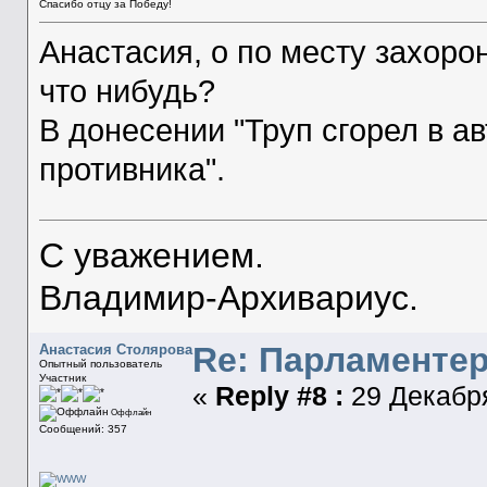
Спасибо отцу за Победу!
Анастасия, о по месту захор
что нибудь?
В донесении "Труп сгорел в а
противника".
С уважением.
Владимир-Архивариус.
Re: Парламенте
Анастасия Столярова
Опытный пользователь
Участник
«
Reply #8 :
29 Декабря
Оффлайн
Сообщений: 357