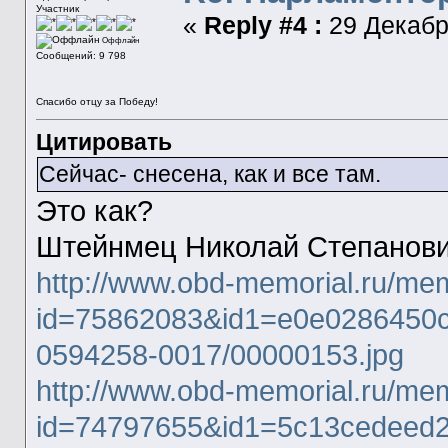
Участник
«
Reply #4 :
29 Декабря
Оффлайн
Сообщений: 9 798
Спасибо отцу за Победу!
Цитировать
Сейчас- снесена, как и все там.
Это как?
Штейнмец Николай Степанови
http://www.obd-memorial.ru/mem
id=75862083&id1=e0e0286450c
0594258-0017/00000153.jpg
http://www.obd-memorial.ru/mem
id=74797655&id1=5c13cedeed2