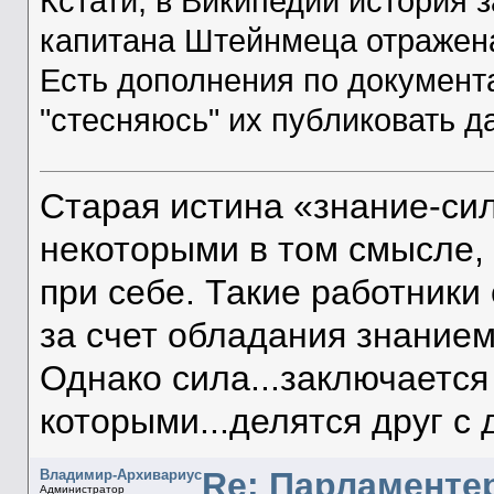
Кстати, в Википедии история 
капитана Штейнмеца отражена
Есть дополнения по документа
"стесняюсь" их публиковать да
Старая истина «знание-си
некоторыми в том смысле, 
при себе. Такие работник
за счет обладания знанием
Однако сила...заключается 
которыми...делятся друг с 
Re: Парламенте
Владимир-Архивариус
Администратор