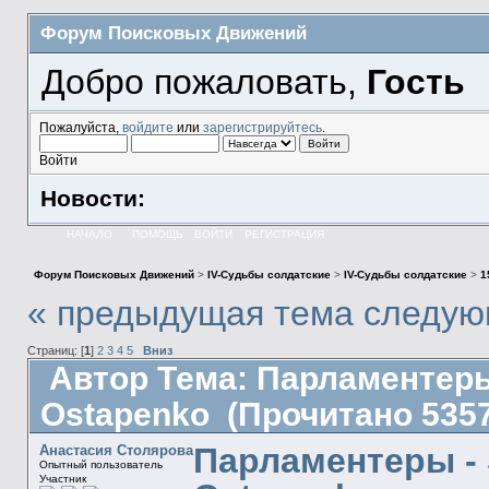
Форум Поисковых Движений
Добро пожаловать,
Гость
Пожалуйста,
войдите
или
зарегистрируйтесь
.
Войти
Новости:
НАЧАЛО
ПОМОЩЬ
ВОЙТИ
РЕГИСТРАЦИЯ
Форум Поисковых Движений
>
IV-Судьбы солдатские
>
IV-Судьбы солдатские
>
1
« предыдущая тема
следую
Страниц: [
1
]
2
3
4
5
Вниз
Автор
Тема: Парламентеры -
Ostapenko (Прочитано 5357
Парламентеры - S
Анастасия Столярова
Опытный пользователь
Участник