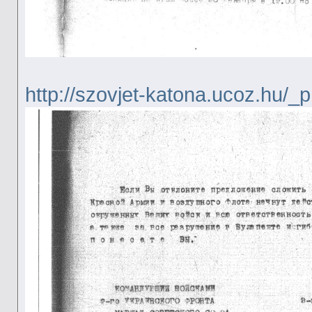
http://szovjet-katona.ucoz.hu/