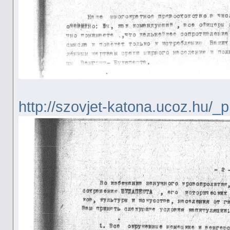
http://szovjet-katona.ucoz.hu/_