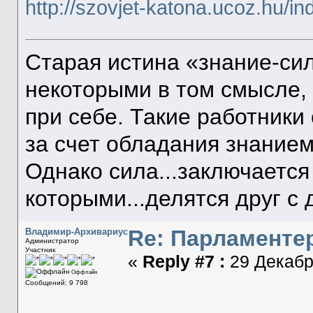
http://szovjet-katona.ucoz.hu/
Старая истина «знание-си
некоторыми в том смысле, 
при себе. Такие работник
за счет обладания знанием
Однако сила...заключается 
которыми...делятся друг с 
Re: Парламенте
Владимир-Архивариус
Администратор
Участник
«
Reply #7 :
29 Декабря
Оффлайн
Сообщений: 9 798