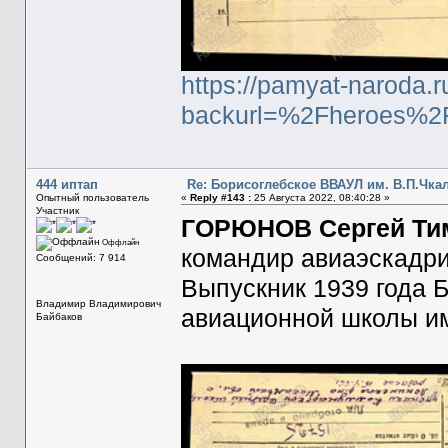
https://pamyat-naroda.
backurl=%2Fheroes%2
444 иптап
Re: Борисоглебское ВВАУЛ им. В.П.Чка
Опытный пользователь
«
Reply #143 :
25 Августа 2022, 08:40:28 »
Участник
ГОРЮНОВ Сергей Тимо
Оффлайн
командир авиаэскадри
Сообщений: 7 914
Выпускник 1939 года 
Владимир Владимирович
авиационной школы им
Байбаков