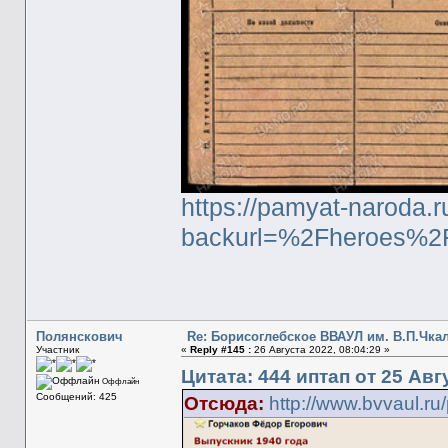
https://pamyat-naroda.r
backurl=%2Fheroes%2
Полянскович
Re: Борисоглебское ВВАУЛ им. В.П.Чка
Участник
«
Reply #145 :
26 Августа 2022, 08:04:29 »
Цитата: 444 иптап от 25 Авг
Оффлайн
Сообщений: 425
Отсюда:
http://www.bvvaul.ru