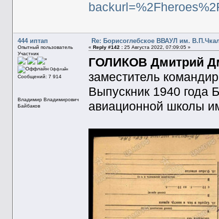
backurl=%2Fheroes%2
444 иптап
Re: Борисоглебское ВВАУЛ им. В.П.Чка
Опытный пользователь
«
Reply #142 :
25 Августа 2022, 07:09:05 »
Участник
ГОЛИКОВ Дмитрий Дми
Оффлайн
заместитель командир
Сообщений: 7 914
Выпускник 1940 года 
Владимир Владимирович
авиационной школы им
Байбаков