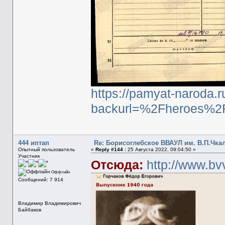
https://pamyat-naroda.r
backurl=%2Fheroes%2
444 иптап
Re: Борисоглебское ВВАУЛ им. В.П.Чка
Опытный пользователь
«
Reply #144 :
25 Августа 2022, 09:04:50 »
Участник
Отсюда:
http://www.bv
Оффлайн
Сообщений: 7 914
Владимир Владимирович
Байбаков