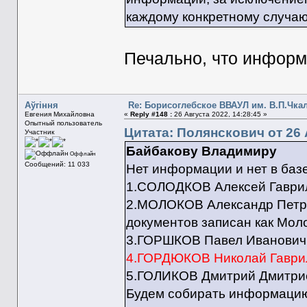
каждому конкретному случаю
Печально, что информ
Aўгiння
Re: Борисоглебское ВВАУЛ им. В.П.Чка
Евгения Михайловна
«
Reply #148 :
26 Августа 2022, 14:28:45 »
Опытный пользователь
Цитата: Полянскович от 26 
Участник
Байбакову Владимиру
Оффлайн
Сообщений: 11 033
Нет информации и нет в баз
1.СОЛОДКОВ Алексей Гаврило
2.МОЛОКОВ Александр Петров
документов записан как Мол
3.ГОРШКОВ Павел Иванович (
4.ГОРДЮКОВ Николай Гаврил
5.ГОЛИКОВ Дмитрий Дмитриев
Будем собирать информацию