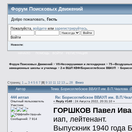
Форум Поисковых Движений
Добро пожаловать,
Гость
Пожалуйста,
войдите
или
зарегистрируйтесь
.
Войти
Новости:
НАЧАЛО
ПОМОЩЬ
ВОЙТИ
РЕГИСТРАЦИЯ
Форум Поисковых Движений
>
VII-Несокрушимая и легендарная
>
75-«Воздушные
авиационные школы и училища
>
2-я ВШЛ КВФ/Борисоглебское ВВАУЛ
>
Борисог
Страниц:
1
...
3
4
5
6
7
[
8
]
9
10
11
12
13
...
28
Вниз
Автор
Тема: Борисоглебское ВВАУЛ им. В.П.Чкалова (
444 иптап
Re: Борисоглебское ВВАУЛ им. В.П.Чка
Опытный пользователь
«
Reply #140 :
24 Августа 2022, 20:31:10 »
Участник
ГОРШКОВ Павел Ивано
Оффлайн
иап, лейтенант.
Сообщений: 7 914
Выпускник 1940 года 