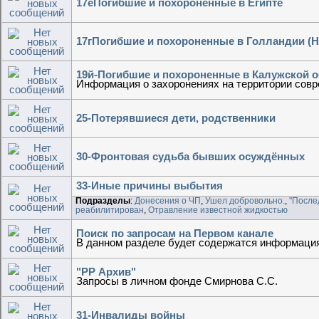
17еПогибшие и похороненные в Египте
17гПогибшие и похороненные в Голландии (
19й-Погибшие и похороненные в Калужской 
Информация о захоронениях на территории сов
25-Потерявшиеся дети, родственники
30-Фронтовая судьба бывших осуждённых
33-Иные причины выбытия
Подразделы
:
Донесения о ЧП
,
Ушел добровольно.
,
"После
реабилитирован
,
Отравление известной жидкостью
Поиск по запросам на Первом канале
В данном разделе будет содержатся информация 
"РР Архив"
Запросы в личном фонде Смирнова С.С.
31-Инвалиды войны