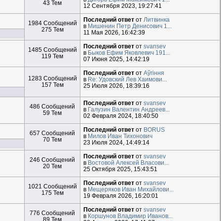
43 Тем
12 Сентября 2023, 19:27:41
Последний ответ
от
Литвинка
1984 Сообщений
в
Мишенин Петр Денисович 1...
275 Тем
11 Мая 2026, 16:42:39
Последний ответ
от
svansev
1485 Сообщений
в
Быков Ефим Яковлевич 191...
119 Тем
07 Июня 2025, 14:42:19
Последний ответ
от
Aўгiння
1283 Сообщений
в
Re: Удовский Лев Хаимови...
157 Тем
25 Июля 2026, 18:39:16
Последний ответ
от
svansev
486 Сообщений
в
Галузин Валентин Андреев...
59 Тем
02 Февраля 2024, 18:40:50
Последний ответ
от
BORUS
657 Сообщений
в
Милов Иван Тихонович
70 Тем
23 Июля 2024, 14:49:14
Последний ответ
от
svansev
246 Сообщений
в
Востовой Алексей Власови...
20 Тем
25 Октября 2025, 15:43:51
Последний ответ
от
svansev
1021 Сообщений
в
Мещеряков Иван Михайлови...
175 Тем
19 Февраля 2026, 16:20:01
Последний ответ
от
svansev
776 Сообщений
в
Коршунов Владимир Иванов...
89 Тем