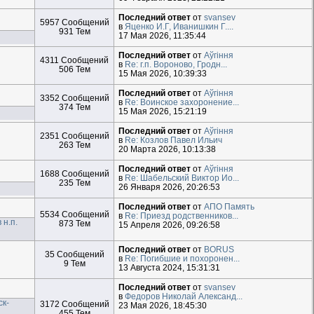
Последний ответ
от
svansev
5957 Сообщений
в
Яценко И.Г, Иванишкин Г....
931 Тем
17 Мая 2026, 11:35:44
Последний ответ
от
Aўгiння
4311 Сообщений
в
Re: г.п. Вороново, Гродн...
506 Тем
15 Мая 2026, 10:39:33
Последний ответ
от
Aўгiння
3352 Сообщений
в
Re: Воинское захоронение...
374 Тем
15 Мая 2026, 15:21:19
Последний ответ
от
Aўгiння
2351 Сообщений
в
Re: Козлов Павел Ильич
263 Тем
20 Марта 2026, 10:13:38
Последний ответ
от
Aўгiння
1688 Сообщений
в
Re: Шабельский Виктор Ио...
235 Тем
26 Января 2026, 20:26:53
Последний ответ
от
АПО Память
5534 Сообщений
в
Re: Приезд родственников...
 н.п.
873 Тем
15 Апреля 2026, 09:26:58
Последний ответ
от
BORUS
35 Сообщений
в
Re: Погибшие и похоронен...
9 Тем
13 Августа 2024, 15:31:31
Последний ответ
от
svansev
в
Федоров Николай Александ...
ск-
3172 Сообщений
23 Мая 2026, 18:45:30
455 Тем