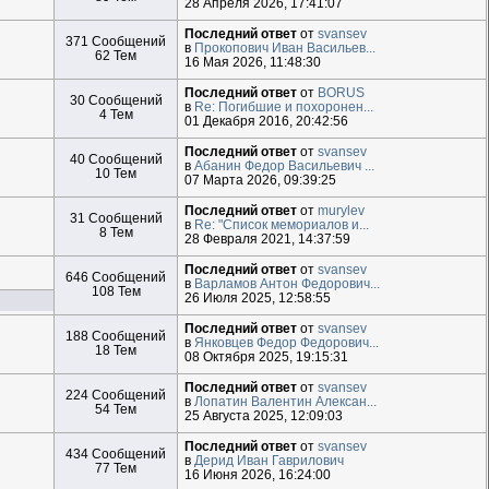
28 Апреля 2026, 17:41:07
Последний ответ
от
svansev
371 Сообщений
в
Прокопович Иван Васильев...
62 Тем
16 Мая 2026, 11:48:30
Последний ответ
от
BORUS
30 Сообщений
в
Re: Погибшие и похоронен...
4 Тем
01 Декабря 2016, 20:42:56
Последний ответ
от
svansev
40 Сообщений
в
Абанин Федор Васильевич ...
10 Тем
07 Марта 2026, 09:39:25
Последний ответ
от
murylev
31 Сообщений
в
Re: "Список мемориалов и...
8 Тем
28 Февраля 2021, 14:37:59
Последний ответ
от
svansev
646 Сообщений
в
Варламов Антон Федорович...
108 Тем
26 Июля 2025, 12:58:55
Последний ответ
от
svansev
188 Сообщений
в
Янковцев Федор Федорович...
18 Тем
08 Октября 2025, 19:15:31
Последний ответ
от
svansev
224 Сообщений
в
Лопатин Валентин Алексан...
54 Тем
25 Августа 2025, 12:09:03
Последний ответ
от
svansev
434 Сообщений
в
Дерид Иван Гаврилович
77 Тем
16 Июня 2026, 16:24:00