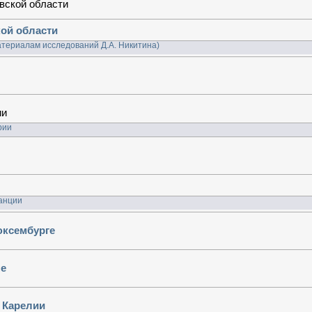
вской области
ой области
материалам исследований Д.А. Никитина)
ии
рии
анции
юксембурге
не
 Карелии