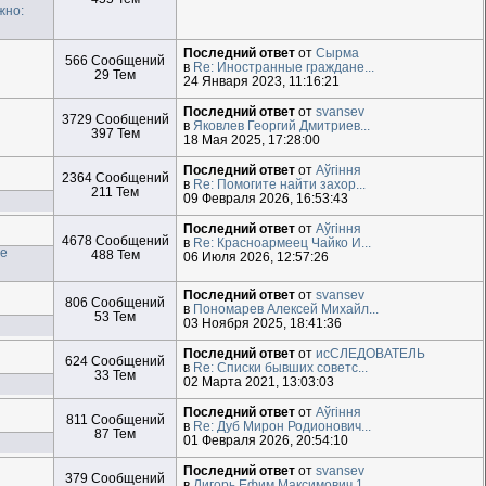
жно:
Последний ответ
от
Сырма
566 Сообщений
в
Re: Иностранные граждане...
29 Тем
24 Января 2023, 11:16:21
Последний ответ
от
svansev
3729 Сообщений
в
Яковлев Георгий Дмитриев...
397 Тем
18 Мая 2025, 17:28:00
Последний ответ
от
Aўгiння
2364 Сообщений
в
Re: Помогите найти захор...
211 Тем
09 Февраля 2026, 16:53:43
Последний ответ
от
Aўгiння
4678 Сообщений
в
Re: Красноармеец Чайко И...
ие
488 Тем
06 Июля 2026, 12:57:26
Последний ответ
от
svansev
806 Сообщений
в
Пономарев Алексей Михайл...
53 Тем
03 Ноября 2025, 18:41:36
Последний ответ
от
исСЛЕДОВАТЕЛЬ
624 Сообщений
в
Re: Списки бывших советс...
33 Тем
02 Марта 2021, 13:03:03
Последний ответ
от
Aўгiння
811 Сообщений
в
Re: Дуб Мирон Родионович...
87 Тем
01 Февраля 2026, 20:54:10
Последний ответ
от
svansev
379 Сообщений
в
Дигорь Ефим Максимович 1...