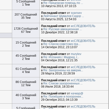
5 Сообщений
в
Re: Предлагаю помощь по ...
1 Тем
10 Августа 2013, 07:10:15
Последний ответ
от
svansev
207 Сообщений
в
Лейтенант Шувалов Сидор ...
35 Тем
03 Августа 2025, 12:54:03
Последний ответ
от
исСЛЕДОВАТЕЛЬ
1726 Сообщений
в
Re: Русская авиационная ...
67 Тем
10 Декабря 2022, 12:38:18
Последний ответ
от
исСЛЕДОВАТЕЛЬ
15 Сообщений
в
Re: Список советских гра...
2 Тем
14 Октября 2012, 23:13:07
Последний ответ
от
murylev
45 Сообщений
в
Re: Испания.г. Мадрид, г...
2 Тем
04 Октября 2018, 12:21:35
Последний ответ
от
исСЛЕДОВАТЕЛЬ
61 Сообщений
в
Re: Захоронены на америк...
4 Тем
28 Марта 2019, 22:28:59
Последний ответ
от
исСЛЕДОВАТЕЛЬ
86 Сообщений
в
Re: Списки захороненных ...
12 Тем
06 Июля 2018, 18:33:44
Последний ответ
от
начкар@
46 Сообщений
в
Re: Погибшие и похоронен...
3 Тем
29 Октября 2013, 04:13:39
Последний ответ
от
исСЛЕДОВАТЕЛЬ
5 Сообщений