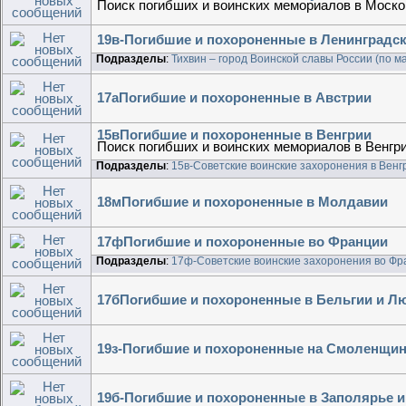
Поиск погибших и воинских мемориалов в Моско
19в-Погибшие и похороненные в Ленинградск
Подразделы
:
Тихвин – город Воинской славы России (по 
17аПогибшие и похороненные в Австрии
15вПогибшие и похороненные в Венгрии
Поиск погибших и воинских мемориалов в Венгр
Подразделы
:
15в-Советские воинские захоронения в Венг
18мПогибшие и похороненные в Молдавии
17фПогибшие и похороненные во Франции
Подразделы
:
17ф-Советские воинские захоронения во Фр
17бПогибшие и похороненные в Бельгии и Л
19з-Погибшие и похороненные на Смоленщи
19б-Погибшие и похороненные в Заполярье и