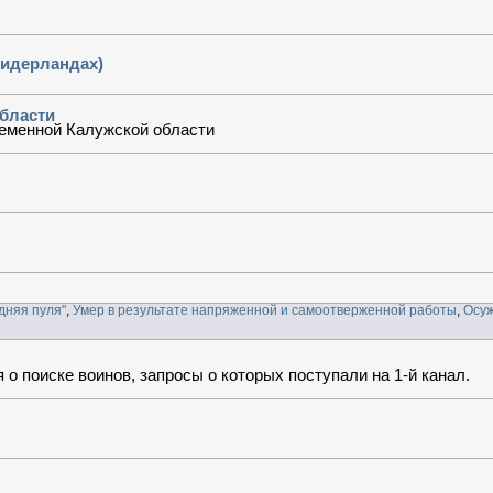
Нидерландах)
области
ременной Калужской области
дняя пуля"
,
Умер в результате напряженной и самоотверженной работы
,
Осуж
о поиске воинов, запросы о которых поступали на 1-й канал.