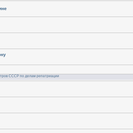
ине
ону
тров СССР по делам репатриации