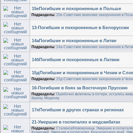
15еПогибшие и похороненные в Польше
Подразделы
:
15е-Советские воинские захоронения в Пол
13-Погибшие и похороненные в Белоруссии
14аПогибшие и похороненные в Литве
Подразделы
:
14а-Советские воинские захоронения в Литв
14бПогибшие и похороненные в Латвии
15дПогибшие и похороненные в Чехии и Сло
Подразделы
:
15д-Советские воинские захоронения в Чехи
16-Погибшие в боях за Восточную Пруссию
Подразделы
:
Ошибочно включены в потери, остались живы
Крагау, Меденау
17яПогибшие в других странах и регионах
21-Умершие в госпиталях и медсанбатах
Подразделы
:
Сталинск/Новокузнецк. Умершие в госпиталя
Кузнецкий. Умершие в госпиталях
,
Красноярского край. Ум