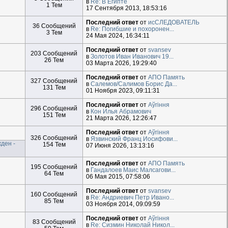
в
Re: В Египте
1 Тем
17 Сентября 2013, 18:53:16
Последний ответ
от
исСЛЕДОВАТЕЛЬ
36 Сообщений
в
Re: Погибшие и похоронен...
3 Тем
24 Мая 2024, 16:34:11
Последний ответ
от
svansev
203 Сообщений
в
Золотов Иван Иванович 19...
26 Тем
03 Марта 2026, 19:29:40
Последний ответ
от
АПО Память
327 Сообщений
в
Салемов/Салимов Борис Да...
131 Тем
01 Ноября 2023, 09:11:31
Последний ответ
от
Aўгiння
296 Сообщений
в
Кон Илья Абрамович
151 Тем
21 Марта 2026, 12:26:47
Последний ответ
от
Aўгiння
326 Сообщений
в
Язвинский Франц Иосифови...
ден -
154 Тем
07 Июня 2026, 13:13:16
Последний ответ
от
АПО Память
195 Сообщений
в
Гандалоев Маис Малсагови...
64 Тем
06 Мая 2015, 07:58:06
Последний ответ
от
svansev
160 Сообщений
в
Re: Андриевич Петр Ивано...
85 Тем
03 Ноября 2014, 09:09:59
Последний ответ
от
Aўгiння
83 Сообщений
в
Re: Сизмин Николай Никол...