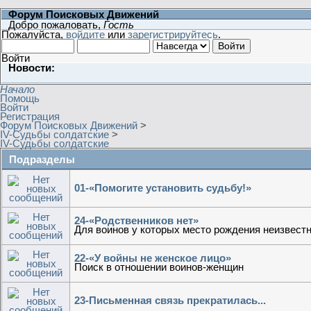
Форум Поисковых Движений
Добро пожаловать,
Гость
Пожалуйста,
войдите
или
зарегистрируйтесь
.
Войти
Новости:
Начало
Помощь
Войти
Регистрация
Форум Поисковых Движений
>
IV-Судьбы солдатские
>
IV-Судьбы солдатские
Подразделы
01-«Помогите установить судьбу!»
24-«Родственников нет»
Для воинов у которых место рождения неизвестн
22-«У войны не женское лицо»
Поиск в отношении воинов-женщин
23-Письменная связь прекратилась...