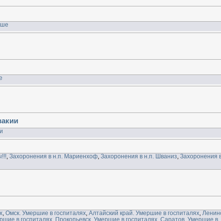
ьше
е
вакии
и
!!!
,
Захоронения в н.п. Мариенхоф
,
Захоронения в н.п. Шваниз
,
Захоронения в
х
,
Омск. Умершие в госпиталях
,
Алтайский край. Умершие в госпиталях
,
Ленин
ершие в госпиталях
,
Прокопьевск. Умершие в госпиталях
,
Саратов. Умершие в