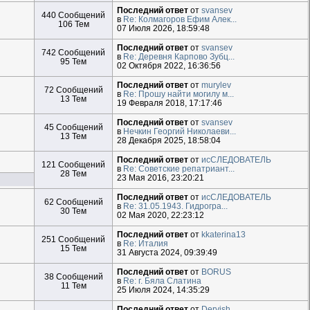
Последний ответ
от
svansev
440 Сообщений
в
Re: Колмагоров Ефим Алек...
106 Тем
07 Июля 2026, 18:59:48
Последний ответ
от
svansev
742 Сообщений
в
Re: Деревня Карпово Зубц...
95 Тем
02 Октября 2022, 16:36:56
Последний ответ
от
murylev
72 Сообщений
в
Re: Прошу найти могилу м...
13 Тем
19 Февраля 2018, 17:17:46
Последний ответ
от
svansev
45 Сообщений
в
Нечкин Георгий Николаеви...
13 Тем
28 Декабря 2025, 18:58:04
Последний ответ
от
исСЛЕДОВАТЕЛЬ
121 Сообщений
в
Re: Советские репатриант...
28 Тем
23 Мая 2016, 23:20:21
Последний ответ
от
исСЛЕДОВАТЕЛЬ
62 Сообщений
в
Re: 31.05.1943. Гидрогра...
30 Тем
02 Мая 2020, 22:23:12
Последний ответ
от
kkaterina13
251 Сообщений
в
Re: Италия
15 Тем
31 Августа 2024, 09:39:49
Последний ответ
от
BORUS
38 Сообщений
в
Re: г. Бяла Слатина
11 Тем
25 Июля 2024, 14:35:29
Последний ответ
от
Dervish