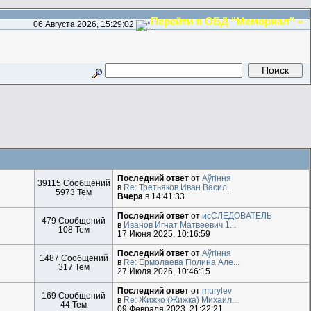
Перейти в ОБД "Мемориал" »
06 Августа 2026, 15:29:02
Последний ответ
от
Aўгiння
39115 Сообщений
в
Re: Третьяков Иван Васил...
5973 Тем
Вчера
в 14:41:33
Последний ответ
от
исСЛЕДОВАТЕЛЬ
479 Сообщений
в
Иванов Игнат Матвеевич 1...
108 Тем
17 Июня 2025, 10:16:59
Последний ответ
от
Aўгiння
1487 Сообщений
в
Re: Ермолаева Полина Але...
317 Тем
27 Июля 2026, 10:46:15
Последний ответ
от
murylev
169 Сообщений
в
Re: Жижко (Жижка) Михаил...
44 Тем
09 Февраля 2023, 21:22:21