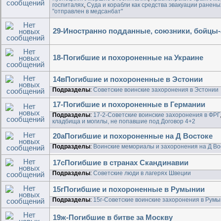
госпиталях
,
Суда и корабли как средства эвакуации ранены
"отправлен в медсанбат"
29-Иностранно подданные, союзники, бойц
18-Погибшие и похороненные на Украине
14вПогибшие и похороненные в Эстонии
Подразделы
:
Советские воинские захоронения в Эстонии
17-Погибшие и похороненные в Германии
Подразделы
:
17-2-Советские воинские захоронения в ФРГ
кладбища и могилы, не попавшие под Договор 4+2
20аПогибшие и похороненные на Д Востоке
Подразделы
:
Воинские мемориалы и захоронения на Д Во
17сПогибшие в странах Скандинавии
Подразделы
:
Советские люди в лагерях Швеции
15гПогибшие и похороненные в Румынии
Подразделы
:
15г-Советские воинские захоронения в Рум
19ж-Погибшие в битве за Москву