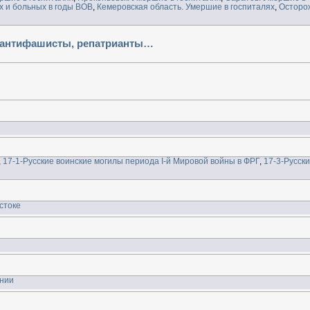
х и больных в годы ВОВ
,
Кемеровская область. Умершие в госпиталях
,
Осторо
ы-антифашисты, репатрианты…
,
17-1-Русские воинские могилы периода I-й Мировой войны в ФРГ
,
17-3-Русск
стоке
ынии