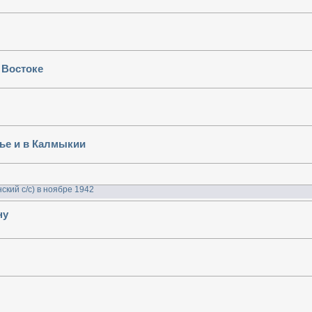
 Востоке
ье и в Калмыкии
ский с/с) в ноябре 1942
ну