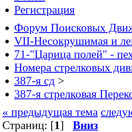
Регистрация
Форум Поисковых Дви
VII-Несокрушимая и ле
71-"Царица полей" - пе
Номера стрелковых див
387-я сд
>
387-я стрелковая Перек
« предыдущая тема
следу
Страниц: [
1
]
Вниз