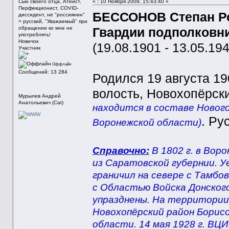
Сын своего отца, Атеист,
«
:
10 Ноября 2009, 15:43:40 »
Перфекционист, COVID-
БЕССОНОВ Степан Р
диссидент, не "россиянин"
= русский, "Уважаемый" при
обращении ко мне не
Гвардии подполковн
употреблять!
Новичок
(19.08.1901 - 13.05.194
Участник
Оффлайн
Сообщений: 13 284
Родился 19 августа 190
волость, Новохопёрск
Мурылев Андрей
Анатольевич (Cat)
находится в составе Нового
. Ру
Воронежской области)
Справочно:
В 1802 г. в Вор
из Саратовской губернии. У
граничил на севере с Тамбов
с Областью Войска Донского.
упразднены. На территории
Новохопёрский район Борис
области. 14 мая 1928 г. ВЦ