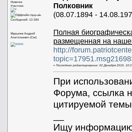
Новичок
Полковник
Участник
(08.07.1894 - 14.08.197
Оффлайн
Сообщений: 13 284
Полная биографическа
Мурылев Андрей
Анатольевич (Cat)
размещенная на наш
http://forum.patriotcent
topic=17951.msg2169
«
Последнее редактирование: 02 Декабря 2016, 10:27
При использован
Форума, ссылка 
цитируемой темы
__
Ищу информацию 