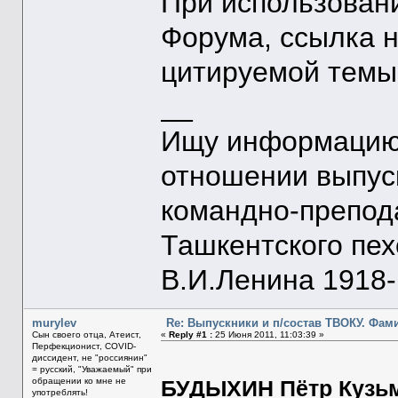
При использован
Форума, ссылка 
цитируемой темы
__
Ищу информацию 
отношении выпус
командно-препод
Ташкентского пе
В.И.Ленина 1918-1
murylev
Re: Выпускники и п/состав ТВОКУ. Фам
Сын своего отца, Атеист,
«
Reply #1 :
25 Июня 2011, 11:03:39 »
Перфекционист, COVID-
диссидент, не "россиянин"
= русский, "Уважаемый" при
обращении ко мне не
БУДЫХИН Пётр Кузь
употреблять!