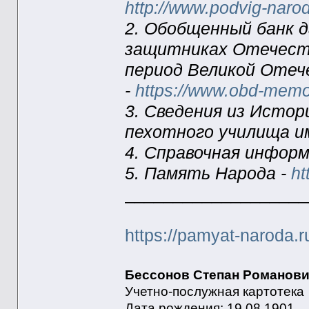
http://www.podvig-narod
2. Обобщенный банк 
защитниках Отечеств
период Великой Отеч
-
https://www.obd-memor
3. Сведения из Исто
пехотного училища им
4. Справочная информ
5. Память Народа -
ht
___________________
https://pamyat-naroda.r
Бессонов Степан Романов
Учетно-послужная картотека
Дата рождения: 19.08.1901