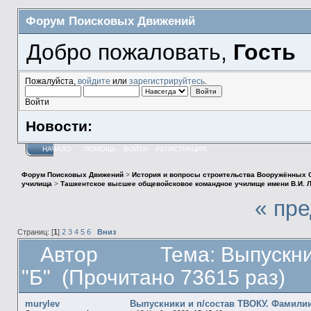
Форум Поисковых Движений
Добро пожаловать,
Гость
Пожалуйста,
войдите
или
зарегистрируйтесь
.
Войти
Новости:
НАЧАЛО
ПОМОЩЬ
ВОЙТИ
РЕГИСТРАЦИЯ
Форум Поисковых Движений
>
История и вопросы строительства Вооружённых 
училища
>
Ташкентское высшее общевойсковое командное училище имени В.И. Л
« пр
Страниц: [
1
]
2
3
4
5
6
Вниз
Автор
Тема: Выпускни
"Б" (Прочитано 73615 раз)
murylev
Выпускники и п/состав ТВОКУ. Фамилии