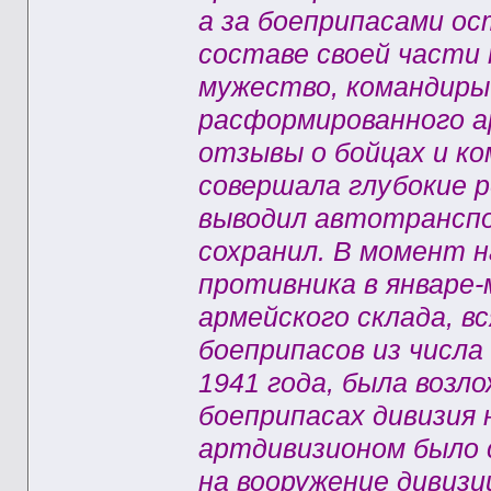
а за боеприпасами ос
составе своей части
мужество, командиры
расформированного а
отзывы о бойцах и ко
совершала глубокие р
выводил автотранспо
сохранил. В момент н
противника в январе-
армейского склада, в
боеприпасов из числ
1941 года, была возло
боеприпасах дивизия
артдивизионом было 
на вооружение дивизи