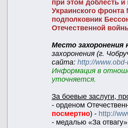
при этом доблесть и
Украинского фронта №
подполковник Бессон
Отечественной войны 
Место захоронения 
захоронения (г. Чобр
сайта:
http://www.obd-
Информация в отноше
уточняется.
За боевые заслуги, п
- орденом Отечественн
посмертно
) -
http://w
- медалью «За отвагу» 