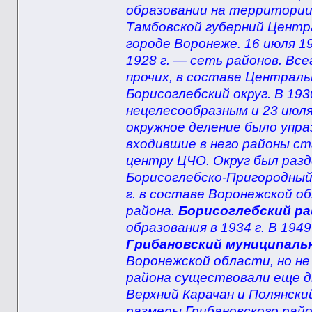
образовании на территории
Тамбовской губерний Центр
городе Воронеже. 16 июля 19
1928 г. — сеть районов. Все
прочих, в составе Централ
Борисоглебский округ. В 193
нецелесообразным и 23 июля
окружное деление было упра
входившие в него районы с
центру ЦЧО. Округ был разде
Борисоглебско-Пригородны
г. в составе Воронежской о
района.
Борисоглебский ра
образования в 1934 г. В 1949
Грибановский муниципаль
Воронежской области, но не
района существовали еще дв
Верхний Карачан и Полянский
размеры Грибановского рай