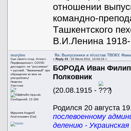
отношении выпус
командно-препод
Ташкентского пе
В.И.Ленина 1918-1
murylev
Re: Выпускники и п/состав ТВОКУ. Фам
Сын своего отца, Атеист,
«
Reply #2 :
20 Июля 2011, 14:04:24 »
Перфекционист, COVID-
БОРОДА Иван Филип
диссидент, не "россиянин"
= русский, "Уважаемый" при
обращении ко мне не
Полковник
употреблять!
Новичок
Участник
(20.08.1915 -
)
Оффлайн
Сообщений: 13 284
Родился 20 августа 191
Мурылев Андрей
послевоенному адми
Анатольевич (Cat)
делению - Украинская